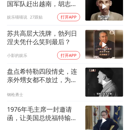
国军队赶出越南，胡志明
甘做法国的殖民地
娱乐喵喵说
27跟贴
打开APP
苏共高层大洗牌，勃列日
涅夫凭什么笑到最后？
小影的娱乐
打开APP
盘点希特勒四段情史，连
亲外甥女都不放过，为何
不留下一个孩子？
钢枪勇士
1976年毛主席一封邀请
函，让美国总统福特输掉
大选