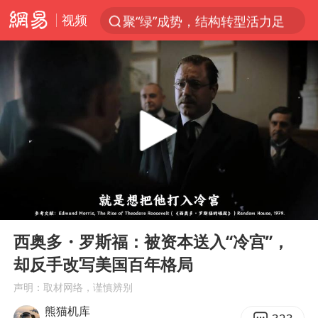
视频
聚“绿”成势，结构转型活力足
80后女柜员逆袭成4200亿银行副行长
郑国霖回应去景区上班被保安拦下
金饰克价大幅跳涨
台风白海豚可能在浙闽沿海登陆
多地要求领导干部带头休假
24小时不关空调 电费会更低吗
00:00
06:20
龚宝冬烈士安葬仪式举行
Play
Ent
full
女子利用漏洞0元买了3千台电器
西奥多・罗斯福：被资本送入“冷宫”，
却反手改写美国百年格局
浙江舟山21条水上客运航线停航
声明：取材网络，谨慎辨别
今年4位周星驰电影配角去世
熊猫机库