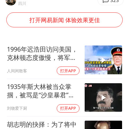
号召领导带头休假 是大家不想休吗
323
四川
中国五箭齐发反制美国
打开网易新闻 体验效果更佳
律师称“梅姨”若满75岁或不适用死刑
《歌手》歌王之战帮唱嘉宾官宣
要给全体职工“应休尽休”的底气
1996年迟浩田访问美国，
空调发明出来竟然不是为了给人降温
克林顿态度傲慢，将军一
个举动震
中国经济展现强大韧性和活力
人间闲散客
打开APP
1935年斯大林被当众掌
掴，被骂是“沙皇暴君”，
一年后此人秘密消失
刘饶爱下厨
打开APP
胡志明的抉择：为了将中