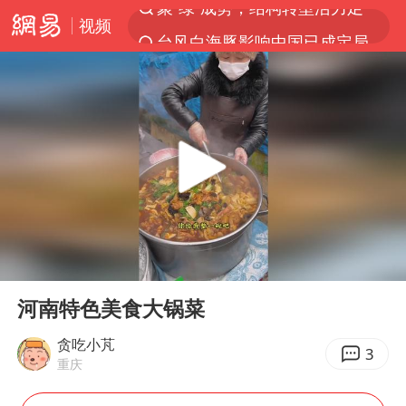
视频
台风白海豚影响中国已成定局
80后女柜员逆袭成4200亿银行副行长
台风白海豚可能在浙闽沿海登陆
金饰克价大幅跳涨
多地要求领导干部带头休假
女子利用漏洞0元薅走3000多件家电
24小时不关空调 电费会更低吗
00:00
00:36
中国“五箭齐发”反制美国
Play
Ent
full
龚宝冬烈士安葬仪式举行
河南特色美食大锅菜
浙江舟山21条水上客运航线停航
贪吃小芃
3
重庆
中央气象台发布台风黄色预警