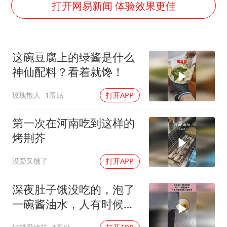
狄龙7300万提前续约值不值
打开网易新闻 体验效果更佳
“梅姨”准确年龄仍未知
新华社权威快报|我国编制完成新版全月地质图
这碗豆腐上的绿酱是什么
今年4位周星驰电影配角去世
神仙配料？看着就馋！
号召领导带头休假 是大家不想休吗
玫瑰散人
1跟贴
打开APP
中国经济展现强大韧性和活力
第一次在河南吃到这样的
烤荆芥
没爱又饿了
打开APP
深夜肚子饿没吃的，泡了
一碗酱油水，人有时候馋
到无法想象！