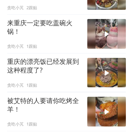
贪吃小芃
2跟贴
来重庆一定要吃盖碗火
锅！
贪吃小芃
1跟贴
重庆的漂亮饭已经发展到
这种程度了?
贪吃小芃
1跟贴
被艾特的人要请你吃烤全
羊！
贪吃小芃
1跟贴