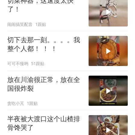
切菜神器，这速度太快
了！
闹闹搞笑配音
1跟贴
切下去那一刻。。。。我
整个人都！ ！ ！
可可不慢哟
51跟贴
放在川渝很正常，放在全
国很炸裂
贪吃小芃
1跟贴
半夜被大渡口这个山楂排
骨馋哭了