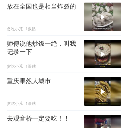
放在全国也是相当炸裂的
贪吃小芃
1跟贴
师傅说他炒饭一绝，叫我
记录一下
贪吃小芃
1跟贴
重庆果然大城市
贪吃小芃
1跟贴
去观音桥一定要吃！！