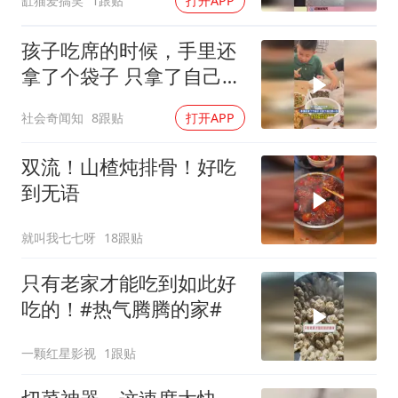
缸猫爱搞笑
1跟贴
打开APP
孩子吃席的时候，手里还
拿了个袋子 只拿了自己那
一份，当地：本身主家就
社会奇闻知
8跟贴
打开APP
会发袋子的
双流！山楂炖排骨！好吃
到无语
就叫我七七呀
18跟贴
只有老家才能吃到如此好
吃的！#热气腾腾的家#
一颗红星影视
1跟贴