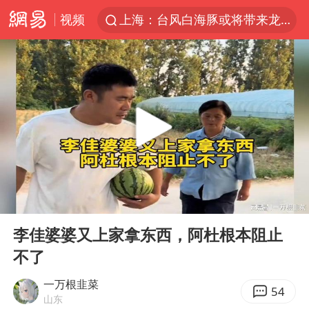
视频
上海：台风白海豚或将带来龙卷风
陈垣宇0-3张禹珍 国乒男单全军覆没
秋天的第一杯奶茶到底有多火
中巨芯：上半年归母净利润1405.77万元
四川宜宾高县4.9级地震致1死
东航：国内客票提前14天免费退改
美股存储板块集体大跌
00:00
05:07
日本试射“战斧”导弹，国防部回应
Play
Ent
full
广东雷州通报特教老师招聘违规事件
李佳婆婆又上家拿东西，阿杜根本阻止
不了
百花奖开幕式
胡彦斌韩磊 谁帮谁
一万根韭菜
54
山东