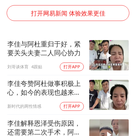
我国外贸延续良好增长态势
国防部：中国军队坚决反制任何闹海挑衅图谋
打开网易新闻 体验效果更佳
“新疆阿勒泰八月能滑雪”不实
女儿为争财产堵门阻挠父亲出殡
李佳与阿杜重归于好，紧
U17国足点球大战淘汰河床晋级决赛
要关头夫妻二人同心协力
夯实基础开新局
刘哥谈体育
4跟贴
打开APP
李佳夸赞阿杜做事积极上
心，如今的表现也越来越
好
新时代的两性情感
打开APP
李佳解释恩泽受伤原因，
还需要第二次手术，阿杜