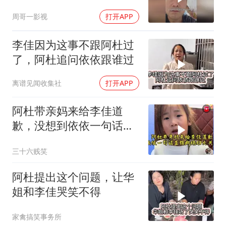
心疼钱了
周哥一影视
打开APP
李佳因为这事不跟阿杜过
了，阿杜追问依依跟谁过
离谱见闻收集社
打开APP
阿杜带亲妈来给李佳道
歉，没想到依依一句话直
接断绝了父女关系
三十六贱笑
阿杜提出这个问题，让华
姐和李佳哭笑不得
家禽搞笑事务所