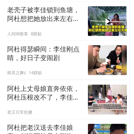
老壳子被李佳锁到鱼塘，
阿杜想把她放出来左右为
难
人间闲散客
8跟贴
阿杜得瑟瞬间：李佳刚点
睛，好日子变闹剧
精灵之舞z
14跟贴
阿杜上丈母娘直奔依依，
阿杜压根改不了，李佳愿
意跟他回去吗？
老王日常犯傻
阿杜把老汉送去李佳娘