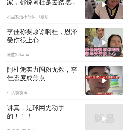
家，都说阿杜是去蹭吃的
了
村里整活小分队
1跟贴
李佳称要原谅啊杜，恩泽
受伤很上心
鹿鲨Sakana
阿杜凭实力圈粉无数，李
佳态度成焦点
生活霞霞乐
讲真，是球网先动手
的！！！