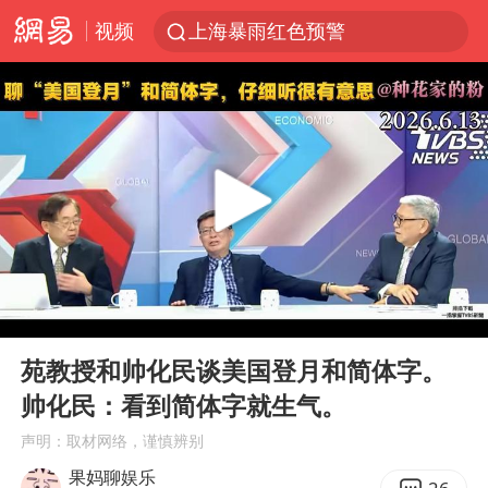
视频
上海暴雨红色预警
四川宜宾5.5级地震后余震为何不断
国足U17与阿森纳决赛取消 并列冠军
王艺迪2-4不敌张本美和止步4强
“白海豚”来了！第一批飞机已绑好
上海轨交全网络地面高架区段限速运行
上海有出现龙卷潜势
00:00
06:13
白海豚5次眼壁置换
Play
Ent
full
王艺迪无缘横滨赛决赛
苑教授和帅化民谈美国登月和简体字。
帅化民：看到简体字就生气。
2025年小学教师减少13.19万
声明：取材网络，谨慎辨别
杭州部分地铁高架段临时停运
果妈聊娱乐