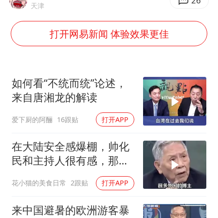
浙江海域将现5到8米巨浪到狂浪
26
天津
武契奇会见泽连斯基有何意图
打开网易新闻 体验效果更佳
上海大部迎大暴雨
《龙餐馆》 冲奖
“伊斯兰版北约”出现
如何看“不统而统”论述，
构建更高水平的全民健身公共服务体系
来自唐湘龙的解读
爱下厨的阿酾
16跟贴
打开APP
在大陆安全感爆棚，帅化
民和主持人很有感，那个
兴奋劲呀！
花小猫的美食日常
2跟贴
打开APP
来中国避暑的欧洲游客暴