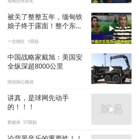
途南思维进化
被关了整整五年，缅甸铁
娘子终于露面！整个东南
亚都紧张了？
一念痴狂
1跟贴
中国战略家戴旭：美国安
全纵深超8000公里
情动则心痛就
讲真，是球网先动手
的！！！
新媒体
57跟贴
论背景音乐的重要性！！