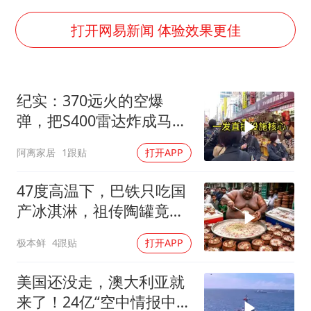
上门女婿出轨女邻居多年被判重婚罪
香港刷新1884年以来最高气温纪录
打开网易新闻 体验效果更佳
新疆一婚礼线上邀请引热议
《龙餐馆》 冲奖
纪实：370远火的空爆
存款市场为何两极分化
弹，把S400雷达炸成马蜂
云南一男子胃中取出180颗铁钉
窝，靶标惨状让台军急眼
阿离家居
1跟贴
打开APP
了
以军士兵把枪口对准中国记者
奋力开创中国式现代化建设新局面
47度高温下，巴铁只吃国
产冰淇淋，祖传陶罐竟还
能自动降温
极本鲜
4跟贴
打开APP
美国还没走，澳大利亚就
来了！24亿“空中情报中