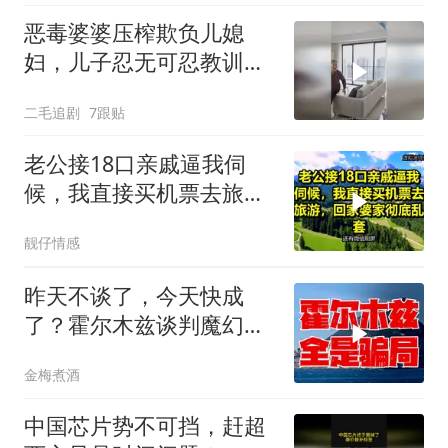
恶毒婆婆压榨欺负儿媳
妇，儿子忍无可忍教训母
亲！
二毛追剧
7跟贴
老公接18口亲戚逼我伺
候，我直接买机票去旅
游，回家婆家彻底乱套
靓仔情感
昨天不谈了，今天快成
了？霍尔木兹谈判魔幻反
转，全是骗局？
金梅煮酒
中国芯片势不可挡，赶超