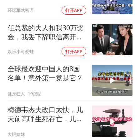
心”刚到手就杀入南海
环球军武密语
打开APP
任总裁的夫人扣我30万奖
金，我丢下辞职信离开，
当晚她慌忙问：甲方只和
娱乐小可爱蛙
打开APP
你签约
全球最欢迎中国人的8国
名单！意外第一竟是它？
健身狂人
19跟贴
梅德韦杰夫改口太快，几
天前高呼生死存亡，几天
后又换了一个说法
大眼妹妹