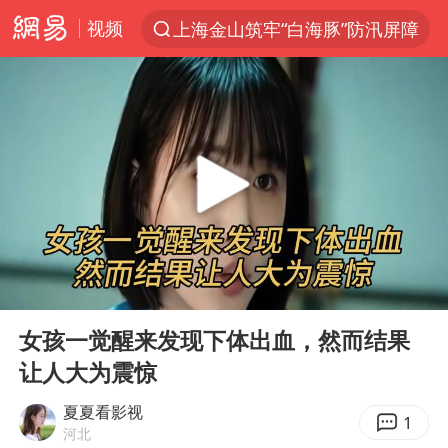
视频
上海金山筑牢“白海豚”防汛屏障
上半年我国经营主体结构持续优化
白海豚对华东华北影响会大于巴威
于东来回应胖东来近25年老店年底关闭
《披荆斩棘2026》阵容官宣
全球最大级别运输船通过长江大桥
独闯南太行的失联女生最后轨迹已确认
00:00
06:16
上海全力守护市民“菜篮子”
Play
Ent
full
国足U17与阿森纳决赛取消 并列冠军
女孩一觉醒来发现下体出血，然而结果
让人大为震惊
白海豚北上或致京津冀暴雨
构建更高水平的全民健身公共服务体系
夏夏看影视
1
河北