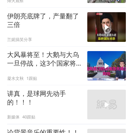
烽火观察
伊朗亮底牌了，产量翻了
三倍
兰妮搞笑分享
大风暴将至！大鹅与大乌
一旦停战，这3个国家将
直接迎来灭国崩盘
凝水文秋
1跟贴
讲真，是球网先动手
的！！！
新媒体
40跟贴
论背景音乐的重要性！！