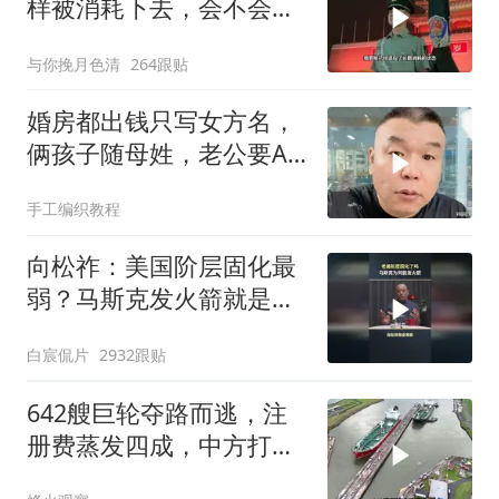
样被消耗下去，会不会灭
亡？
与你挽月色清
264跟贴
婚房都出钱只写女方名，
俩孩子随母姓，老公要AA
制？七公句句扎心
手工编织教程
向松祚：美国阶层固化最
弱？马斯克发火箭就是答
案！
白宸侃片
2932跟贴
642艘巨轮夺路而逃，注
册费蒸发四成，中方打到
巴拿马“七寸”