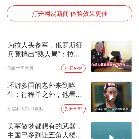
杭州全市有序停课
打开网易新闻 体验效果更佳
商场现钱学森巨幅海报 负责人回应
36岁男演员成景区NPC后人气爆棚
全民健身事业高质量发展
为拉人头参军，俄罗斯征
台当局重金为“台独”织“皇帝新衣”
兵竟搞出“熟人局”：拉一
几元成本的AI广告导致千万市值蒸发
个人给8000块，不签字就
侃侃世界之最
打开APP
栽赃？
乐享全民健身 共筑健康中国
环游多国的老外来到喀
什：行程单之外，他看到
了变化太多太多
小黑和大白
1跟贴
打开APP
美军做梦都想有的武器，
中国已多到让五角大楼头