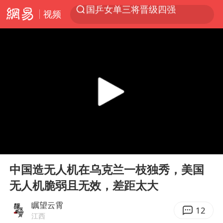
视频
光影经济撬动暑期消费新蓝海
马克·艾伦退出斯诺克中国公开赛
新疆优化调整景区内自驾服务费
上四休三，但降薪1000元，你接受吗？
夏日经济乘“热”而上 消费市场向“新”而行
情侣平潭拍日出坠崖1死1伤
白海豚将正面袭击贯穿浙江
00:00
05:46
央视新主播李秋莹孙亚鹏亮相
Play
Ent
full
中国造无人机在乌克兰一枝独秀，美国
酒店回应车内过夜被收150元
无人机脆弱且无效，差距太大
黄金牛市回来了吗
瞩望云霄
酒店花洒现排泄物住客索赔遭拒
12
江西