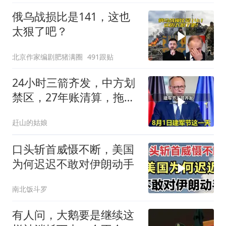
俄乌战损比是141，这也
太狠了吧？
北京作家编剧肥猪满圈
491跟贴
24小时三箭齐发，中方划
禁区，27年账清算，拖船
问题公开
赶山的姑娘
口头斩首威慑不断，美国
为何迟迟不敢对伊朗动手
南北饭斗罗
有人问，大鹅要是继续这