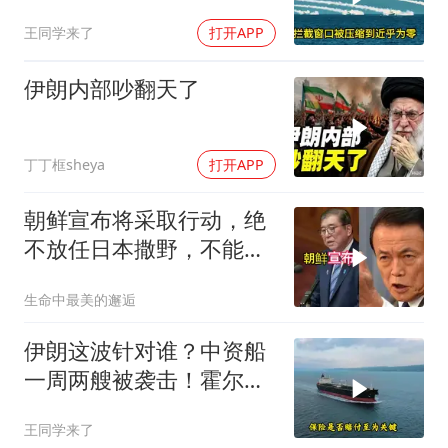
皮发麻
王同学来了
打开APP
伊朗内部吵翻天了
丁丁框sheya
打开APP
朝鲜宣布将采取行动，绝
不放任日本撒野，不能让
人类再遭灾祸
生命中最美的邂逅
伊朗这波针对谁？中资船
一周两艘被袭击！霍尔木
兹海峡的“安全走廊”神话
王同学来了
彻底破灭！