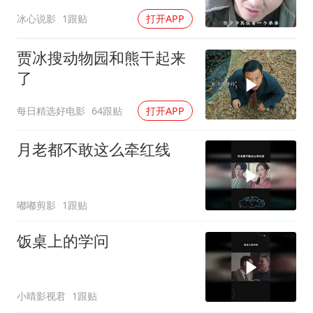
坑连连
冰心说影
1跟贴
打开APP
贾冰搜动物园和熊干起来
了
每日精选好电影
64跟贴
打开APP
月老都不敢这么牵红线
嘟嘟剪影
1跟贴
饭桌上的学问
小晴影视君
1跟贴