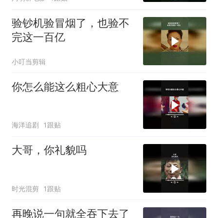
验钞机验冒烟了，也验不
完这一百亿
小叮当剪辑
你怎么能这么粗心大意
海洋追剧
1跟贴
大哥，你礼貌吗
时光混剪
1跟贴
再晚说一句就全吞下去了