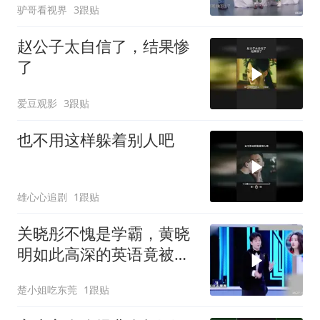
驴哥看视界
3跟贴
赵公子太自信了，结果惨
了
爱豆观影
3跟贴
也不用这样躲着别人吧
雄心心追剧
1跟贴
关晓彤不愧是学霸，黄晓
明如此高深的英语竟被她
猜出
楚小姐吃东莞
1跟贴