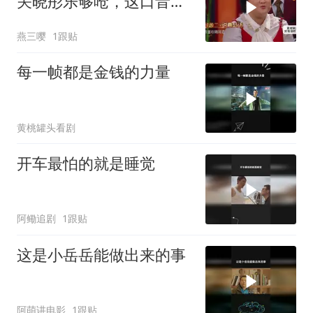
关晓彤乐够呛，这口音太
招笑了！
燕三嘤
1跟贴
每一帧都是金钱的力量
黄桃罐头看剧
开车最怕的就是睡觉
阿鳓追剧
1跟贴
这是小岳岳能做出来的事
阿萌讲电影
1跟贴