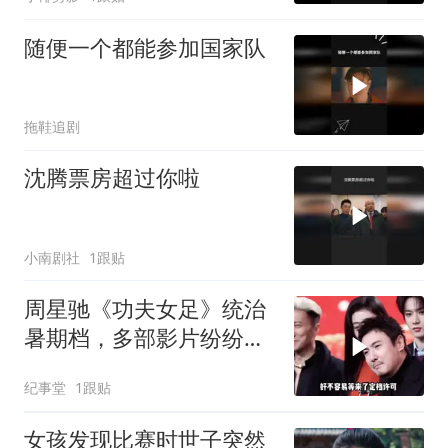
随便一个都能参加国家队
拖鞋追剧
沈腾票房超过你啦
小南剧社
1跟贴
周星驰《功夫女足》统治
暑期档，多部影片纷纷撤
档，为何沈腾《欢迎来龙
纪事堂
1跟贴
餐馆》依旧强势定档？
女孩发现比赛时世子突然