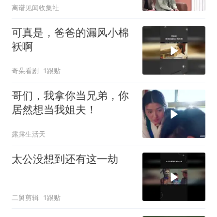
离谱见闻收集社
可真是，爸爸的漏风小棉
袄啊
奇朵看剧
1跟贴
哥们，我拿你当兄弟，你
居然想当我姐夫！
露露生活天
太公没想到还有这一劫
二舅剪辑
1跟贴