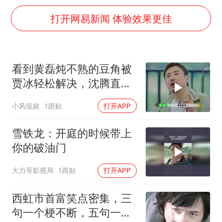
秋天的第一杯奶茶到底有多火
打开网易新闻 体验效果更佳
38岁演员求职万岁山NPC成功
国防部：中国军队坚决反制任何闹海挑衅图谋
我国外贸延续良好增长态势
看到黄磊炖不熟的豆角被
东航：国内客票提前14天免费退改
贾冰轻松解决，沈腾直接
夯实基础开新局
隔空喊话
小风侃娱
1跟贴
打开APP
雪铁龙：开庭的时候带上
你的破油门
大力哥影视局
1跟贴
打开APP
西虹市首富笑点密集，三
句一个梗不断，五句一个