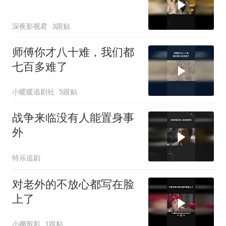
深夜影视君
3跟贴
师傅你才八十难，我们都
七百多难了
小暖暖追剧社
5跟贴
战争来临没有人能置身事
外
特乐追剧
对老外的不放心都写在脸
上了
小椰剪影
1跟贴