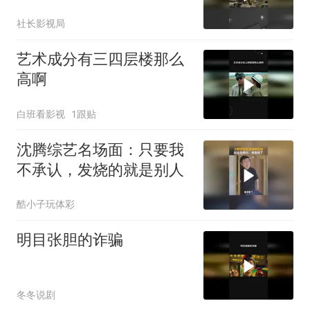
社长影视局
艺术成分有三四层楼那么
高啊
白班看影视
1跟贴
沈腾综艺名场面：只要我
不承认，发烧的就是别人
酷小子玩体彩
明目张胆的诈骗
冬冬说剧