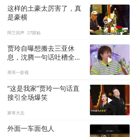
这样的土豪太厉害了，真
是豪横
阿兰回声
27跟贴
贾玲自曝想搬去三亚休
息，沈腾一句话吐槽全场
爆笑，太有梗了！
周哥一影视
“这是我家”贾玲一句话直
接引全场爆笑
家有大志
外面一车面包人