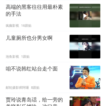
高端的黑客往往用最朴素
的手法
疯癫影视
16跟贴
儿童厕所也分男女啊
池鱼影视
1跟贴
咱不说韩红站台走个面
邮轮摄影师阿嗵
8跟贴
贾玲说青岛话，给一旁的