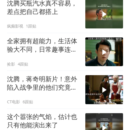
沈腾买瓶汽水真不容易，
差点把自己都搭上
疯癫影视
1跟贴
全家拥有超能力，生活体
验大不同，日常趣事连连
看
捡影
4跟贴
沈腾，蒋奇明新片！意外
陷入战争里的他们究竟该
如何存活下来
CT电影
6跟贴
这个嚣张的气焰，估计也
只有他能演出来了