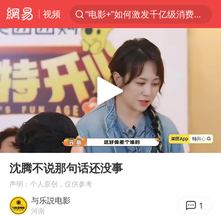
视频
沙特土耳其巴基斯坦签署共同防务协议
台风白海豚已进入24小时警戒线
全球首个长时储能一体化产业园量产
U17国足点球大战淘汰河床晋级决赛
四川宜宾市高县4.9级地震致1人死亡
上海：台风白海豚或将带来龙卷风
中巨芯：上半年归母净利润1405.77万元
00:00
02:47
名创优品回应女子吐槽内裤质量差
Play
Ent
full
胜宏科技：股票交易异常波动
沈腾不说那句话还没事
中国女篮70-67险胜尼日利亚女篮
声明：个人原创，仅供参考
与乐説电影
胡彦斌获《歌手2026》歌王
1
河南