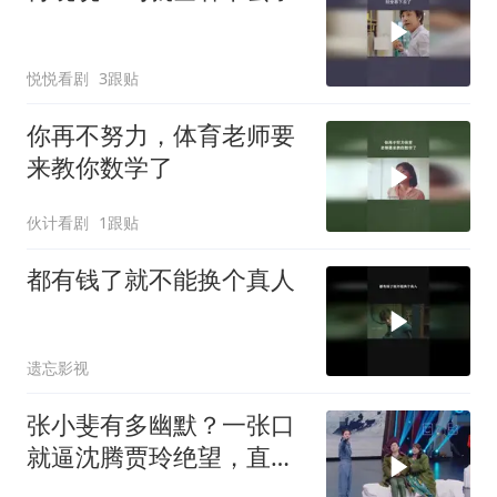
悦悦看剧
3跟贴
你再不努力，体育老师要
来教你数学了
伙计看剧
1跟贴
都有钱了就不能换个真人
遗忘影视
张小斐有多幽默？一张口
就逼沈腾贾玲绝望，直
呼：比我还能抖包