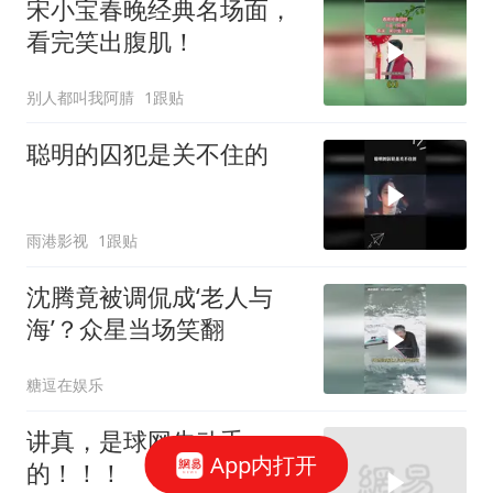
宋小宝春晚经典名场面，
看完笑出腹肌！
别人都叫我阿腈
1跟贴
聪明的囚犯是关不住的
雨港影视
1跟贴
沈腾竟被调侃成‘老人与
海’？众星当场笑翻
糖逗在娱乐
讲真，是球网先动手
App内打开
的！！！