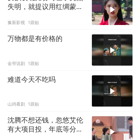
失明，就提议用红绸蒙住
他的双眼
豫新影视
1跟贴
万物都是有价格的
金帘说剧
1跟贴
难道今天不吃吗
山鸡看剧
1跟贴
沈腾不想还钱，忽悠艾伦
有大项目投，年底等分红
就够了