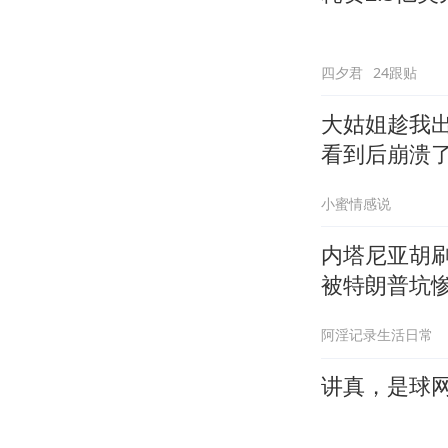
四夕君
24跟贴
大姑姐趁我
看到后崩溃
小蜜情感说
内塔尼亚胡
被特朗普坑
阿淫记录生活日常
讲真，是球