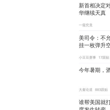
新首相决定
华继续天真
一窥究竟
美司令：不
挂一枚弹升
小豆豆赛事
17跟贴
今年暑期，
大秦论道
883跟贴
谁帮美国就
度发生转变