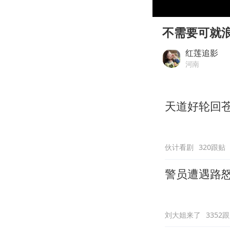
00:00
Play
不需要可就
红莲追影
河南
天道好轮回
伙计看剧
320跟贴
警员遭遇路怒
刘大姐来了
3352