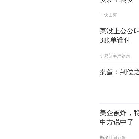
一饮山河
菜没上公公
3账单谁付
小虎新车推荐员
掼蛋：到位
美企被炸，
中方说中了
揭秘世间万象