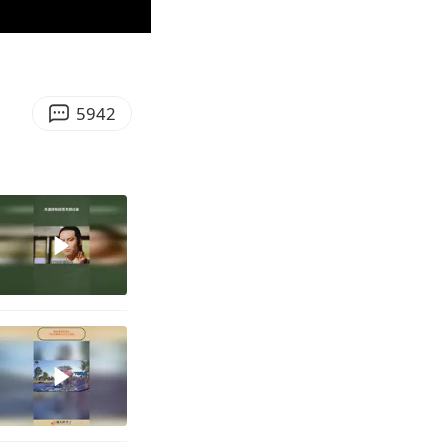
00:28
Enter
fullscreen
5942