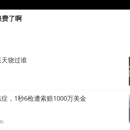
宇树科技中一签需缴款7.54万元
两名乘客在飞机上因调节座椅起冲突
浪费了啊
女儿为争财产堵门阻挠父亲出殡
今日立秋你咬秋了吗
夯实基础开新局
苍天饶过谁
症，1秒6枪遭索赔1000万美金
跟贴