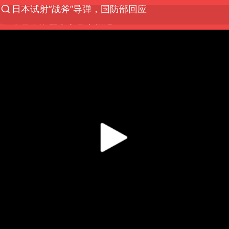
台风白海豚中心风力增强
向鹏0-3不敌张本智和
百花奖开幕式
四川宜宾高县4.9级地震致1死
广东雷州通报特教老师招聘违规事件
山东一元代青花杯离奇失踪
“新疆阿勒泰八月能滑雪”不实
刘国正说向鹏打得很窝囊
我国外贸延续良好增长态势
国防部：中国军队坚决反制任何闹海挑衅图谋
陈幸同晋级WTT横滨冠军赛8强