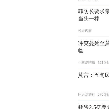
菲防长要求
当头一棒
烽火观察
冲突蔓延至
临
小蒋爱唠嗑
121跟
莫言：五句
阿天爱旅行
570跟
耗资2.5亿