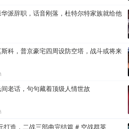
亲华派辞职，话音刚落，杜特尔特家族就给他
莫斯科，普京豪宅四周设防空塔，战斗或将来
贴
民间老话，句句藏着顶级人情世故
贴
美元打造，二战三部曲完结篇 # 空战群英