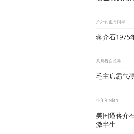
户外钓鱼哥阿旱
蒋介石197
风月得自难寻
毛主席霸气
小年年Nian
美国逼蒋介
激半生