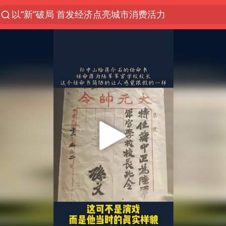
以“新”破局 首发经济点亮城市消费活力
台风白海豚影响中国已成定局
台风白海豚即将进入48小时警戒线
感觉全东北都在等7号
郑国霖回应去景区上班被保安拦下
80后女柜员逆袭成4200亿银行副行长
扎哈罗娃批广岛市长不提美国原子弹
女子利用漏洞0元薅走3000多件家电
金饰克价大幅跳涨
关之琳否认与27岁模特的恋情
多地要求领导干部带头休假