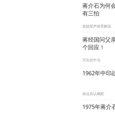
蒋介石为何
有三怕
老嫅尾声体育解说
蒋经国问父
个回应！
天生的牛马
1962年中
命运自认幽默
1975年蒋