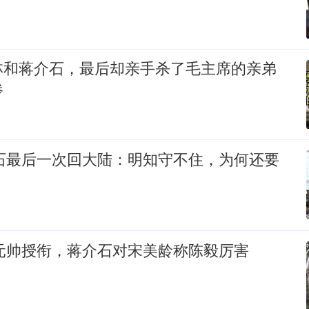
林和蒋介石，最后却亲手杀了毛主席的亲弟
惨
介石最后一次回大陆：明知守不住，为何还要
大元帅授衔，蒋介石对宋美龄称陈毅厉害