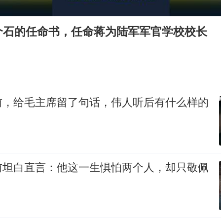
24小时不关空调 电费会更低吗
村民谈“梅姨”：叫的其实是“媒姨”
介石的任命书，任命蒋为陆军军官学校校长
中方回应日本广岛核爆81周年
中国五箭齐发反制美国
韩国到底有多热
龚宝冬烈士安葬仪式举行
前，给毛主席留了句话，伟人听后有什么样的
中国经济展现强大韧性和活力
前坦白直言：他这一生惧怕两个人，却只敬佩