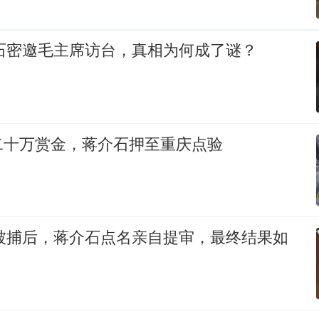
介石密邀毛主席访台，真相为何成了谜？
二十万赏金，蒋介石押至重庆点验
赓被捕后，蒋介石点名亲自提审，最终结果如