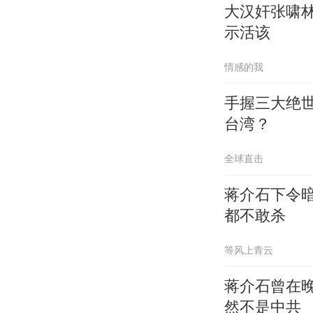
大汉奸张啸
示活该
情感的我
手握三大绝
台湾？
全球直击
蒋介石下令
都不敢杀
等风上青云
蒋介石曾在
然不是中共