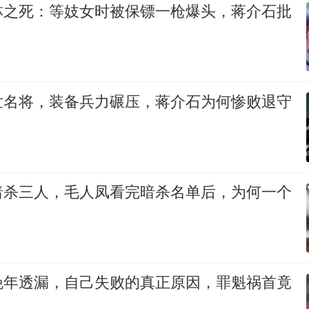
林之死：等妓女时被保镖一枪爆头，蒋介石批
世名将，装备兵力碾压，蒋介石为何惨败退守
暗杀三人，毛人凤看完暗杀名单后，为何一个
晚年透漏，自己失败的真正原因，罪魁祸首竟