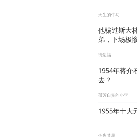
天生的牛马
他骗过斯大
弟，下场极
街边福
1954年蒋
去？
孤芳自赏的小李
1955年十
今夜梵星