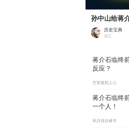
00:00
Play
孙中山给蒋
历史宝典
浙江
蒋介石临终
反应？
空景孤扰人心
蒋介石临终
一个人！
风月得自难寻