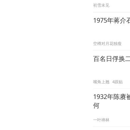
初雪未见
1975年蒋
空樽对月花独瘦
百名日俘换
嘴角上翘
4跟贴
1932年陈
何
一叶禅林