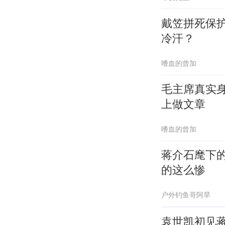
戴笠拼死保
冷汗？
嗜血的曾加
毛主席真实
上做文章
嗜血的曾加
蒋介石麾下
的这么惨
户外钓鱼哥阿旱
袁世凯初见