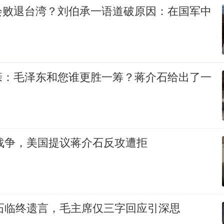
会败退台湾？刘伯承一语道破原因：在国军中
亲：毛泽东和您谁更胜一筹？蒋介石给出了一
印战争，美国提议蒋介石反攻遭拒
介石临终遗言，毛主席仅三字回应引深思