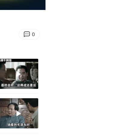
00:12
Enter
fullscreen
0