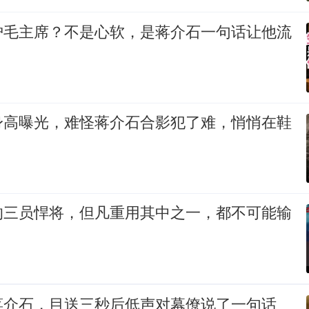
护毛主席？不是心软，是蒋介石一句话让他流
身高曝光，难怪蒋介石合影犯了难，悄悄在鞋
的三员悍将，但凡重用其中之一，都不可能输
蒋介石，目送三秒后低声对幕僚说了一句话