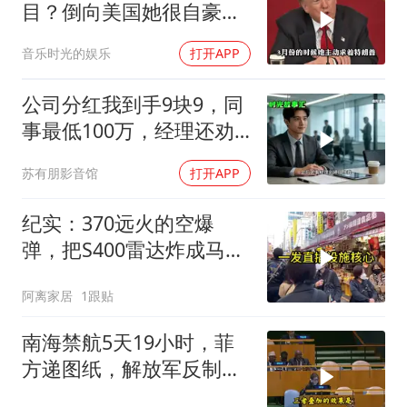
目？倒向美国她很自豪
【独家】7月30号，委代
音乐时光的娱乐
打开APP
总统罗德里格斯竟突然开
炮怒点马杜罗，扬言马杜
公司分红我到手9块9，同
罗的外交政策简直
事最低100万，经理还劝
我续签，我笑了：不签了
苏有朋影音馆
打开APP
纪实：370远火的空爆
弹，把S400雷达炸成马蜂
窝，靶标惨状让台军急眼
阿离家居
1跟贴
了
南海禁航5天19小时，菲
方递图纸，解放军反制组
合拳已到位