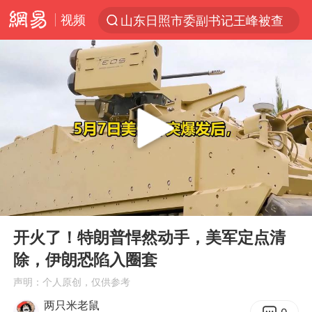
视频
山东日照市委副书记王峰被查
探寻“技能+”促就业创业新路
24小时不关空调 电费反而更低？
店主遭女子“鬼手”换钞
美国退回1000亿美元关税
38岁山东财大教授刘海明逝世
维持强台风级！白海豚直奔华东沿海
00:00
07:22
河南试行周五下午弹性离岗
Play
Ent
full
顾客结账把钱扔地上 服务员霸气扔回
开火了！特朗普悍然动手，美军定点清
除，伊朗恐陷入圈套
日本籍女网红在韩直播时自杀身亡
声明：个人原创，仅供参考
“天津之眼”摩天轮附近2人落水
两只米老鼠