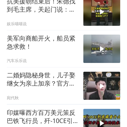
抗美援朝结束后！朱德找
到毛主席，关起门说：我
们该清理门户了
娱乐喵喵说
美军向商船开火，船员紧
急求救！
汽车乐乐说
二婚妈隐秘身世，儿子娶
继女为亲上加亲？官方怒
批！
宛代秋
印媒曝西方百万美元策反
巴铁飞行员，歼-10CE引