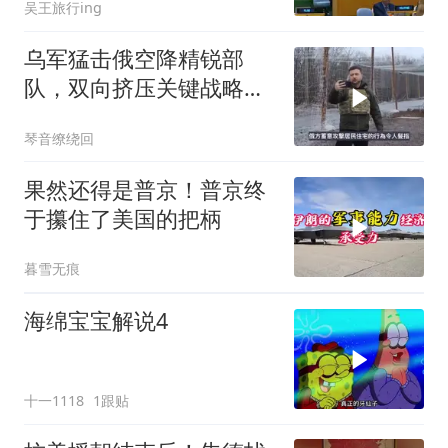
吴王旅行ing
乌军猛击俄空降精锐部
队，双向挤压关键战略支
点
琴音缭绕回
果然还得是普京！普京终
于攥住了美国的把柄
暮雪无痕
海绵宝宝解说4
十一1118
1跟贴