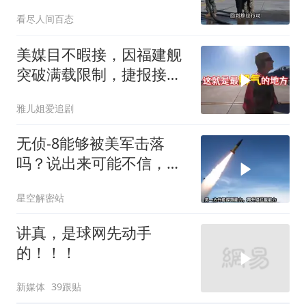
西方关注
看尽人间百态
美媒目不暇接，因福建舰
突破满载限制，捷报接连
而来
雅儿姐爱追剧
无侦-8能够被美军击落
吗？说出来可能不信，无
侦-8本身就是无解的阳
星空解密站
谋，美军打不打都得吃大
亏
讲真，是球网先动手
的！！！
新媒体
39跟贴