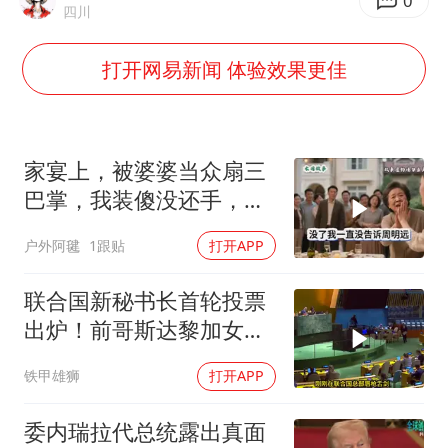
银行午休1.5小时 留个窗口行不行
0
四川
41岁女子为鼓励女儿考上985研究生
打开网易新闻 体验效果更佳
如何把百年大党建设得更加坚强有力
香港殿堂级填词人黎彼得因病离世 终年76岁
南太行山失联女孩最后信号不在山林
家宴上，被婆婆当众扇三
李亚鹏向地铁吐血女孩捐99999元
巴掌，我装傻没还手，悄
悄卖别墅搬家，8天后丈
余承东口误将24999元电脑报成2499
户外阿毽
1跟贴
打开APP
夫全家10人被新户主请出
总书记关心百姓身边这些民生大事
家门
联合国新秘书长首轮投票
出炉！前哥斯达黎加女副
总统高票领跑，坚定奉行
铁甲雄狮
打开APP
一中原则到底有多绝？
委内瑞拉代总统露出真面