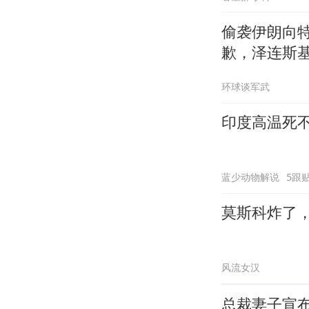
偷袭伊朗向
歉，泽连斯
环球谈军武
印度高温死
蓝少动物解说
5跟
莫斯科炸了
风流女汉
总裁妻子宣布