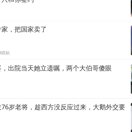
专家，把国家卖了
44跟贴
婆，出院当天她立遗嘱，两个大伯哥傻眼
拔76岁老将，趁西方没反应过来，大鹅外交要