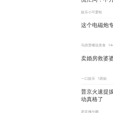
娱乐小可爱蛙
这个电磁炮
马蹄烫嘴说美食
1
卖婚房救婆
一口娱乐
1跟贴
普京火速提
动真格了
君笙拂兮啊