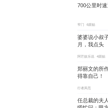
700公里时
窄门
6跟贴
婆婆说小叔
月，我点头
阿芒娱乐说
4跟贴
郑丽文的所
得靠自己！
行者风范
任总裁的夫
慌忙问：甲