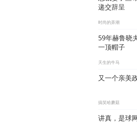
递交辞呈
时尚的弄潮
59年赫鲁
一顶帽子
天生的牛马
又一个亲美
搞笑哈蘑菇
讲真，是球