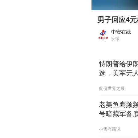
00:00
Play
男子回应4元
中安在线
安徽
特朗普给伊
选，美军无
侃侃世界之最
老美鱼鹰频
号暗藏军备
小雪有话说