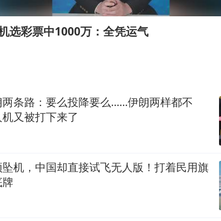
上半年国内居民出游人次34.63亿
刘浩存百花奖开幕式红裙起舞
机选彩票中1000万：全凭运气
店主称换“青海拉面”招牌后生意更好
泰国初中生饮弹自尽前开了26枪
“准2万亿”之城点名支持三所大学
万岁山接盘烂尾恒大文旅城
朗两条路：要么投降要么……伊朗两样都不
张本智和：零封向鹏不意外
人机又被打下来了
习近平心系体育强国建设
频坠机，中国却直接试飞无人版！打着民用旗
底牌