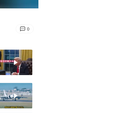
00:22
Enter
fullscreen
0