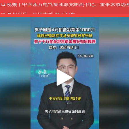
名创优品一次性内裤 颜面尽失
“China Cool”火了，老外爱上中国避暑游
台风白海豚闭眼浙江上海处于危险半圆
香港宏福苑火灾或由烟头引起
网约车司机充电时猝死保险拒赔
中国父女泰国骑摩托车坠崖1死1伤
周末打虎 宋致远被查
白海豚将正面袭击贯穿浙江
浙江台州《告全体市民书》
多个明星演唱会取消
四川宜宾市珙县发生3.4级地震