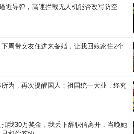
速逼近导弹，高速拦截无人机能否改写防空
子下周带女友住进来备婚，让我回娘家住2个
作所为，再次提醒国人：祖国统一大业，终究
人扣我30万奖金，我丢下辞职信离开，当晚她
方只和你签约