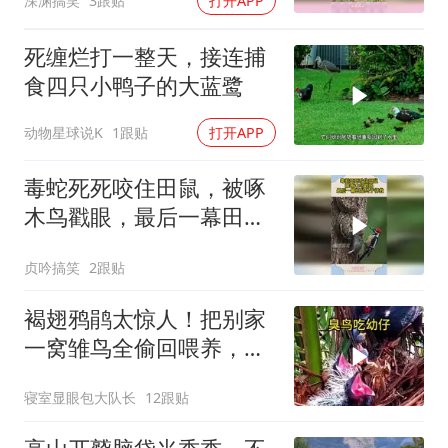
深渊搞笑
3跟贴
打开APP
死缠烂打一整天，接连捕
食四只小鸭子的大蓝鹭
动物星球说K
1跟贴
打开APP
毒蛇死死咬住田鼠，被啄
木鸟戳眼，最后一幕田鼠
终于得救
贞吟搞笑
2跟贴
褐翅鸦鹃太惊人！把别家
一窝雏鸟全偷回喂养，自
家宝宝幸福又暖心
寝室显眼包大队长
12跟贴