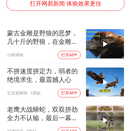
刘嘉玲晒与周星驰合照
打开网易新闻 体验效果更佳
BLG经理辟谣Bin离队
云南一男子胃中取出180颗铁钉
蒙古金雕是野狼的恶梦，
暴雨预报为何有时感觉不准
几十斤的野狼，在金雕爪
总书记点赞的非遗苗绣焕发新生机
下只是一道菜
小舜舜呐
打开APP
不拼速度拼定力，弱者的
绝境求生，最震撼人心
生灵观察喵
1跟贴
打开APP
老鹰大战蟒蛇，双双拼劲
全力不认输，最后一幕吓
出冷汗