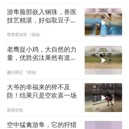
游隼脸部嵌入钢珠，兽医
技艺精湛，好似取豆子般
成功取出！
尊尊爱搞笑
1跟贴
老鹰捉小鸡，大自然的力
量，优胜劣汰果然有道
理！
趣闪萌记
1跟贴
大爷的幸福来的猝不及
防！结果只是空欢喜一场
新观在线
空中猛禽游隼，它的狩猎