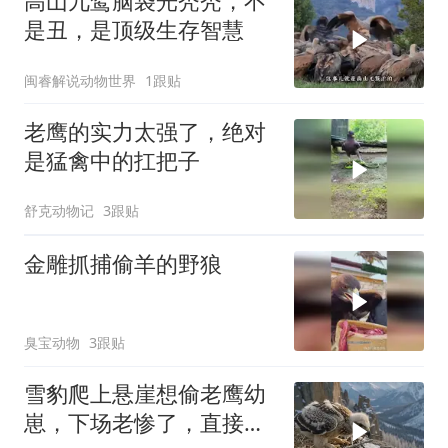
高山兀鹫脑袋光秃秃，不
是丑，是顶级生存智慧
闽睿解说动物世界
1跟贴
老鹰的实力太强了，绝对
是猛禽中的扛把子
舒克动物记
3跟贴
金雕抓捕偷羊的野狼
臭宝动物
3跟贴
雪豹爬上悬崖想偷老鹰幼
崽，下场老惨了，直接被