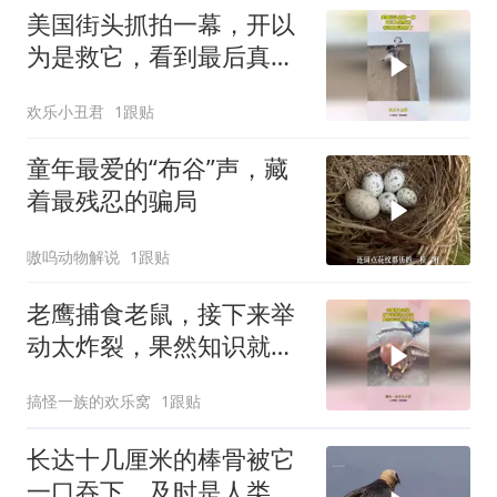
美国街头抓拍一幕，开以
为是救它，看到最后真相
了
欢乐小丑君
1跟贴
童年最爱的“布谷”声，藏
着最残忍的骗局
嗷呜动物解说
1跟贴
老鹰捕食老鼠，接下来举
动太炸裂，果然知识就是
力量！
搞怪一族的欢乐窝
1跟贴
长达十几厘米的棒骨被它
一口吞下，及时是人类腿