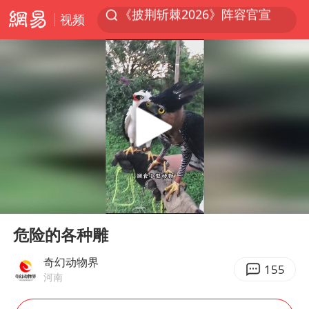
视频
浙江省甬江发生2026年第1号洪水
全球最大级别运输船通过长江大桥
白海豚北上或致京津冀暴雨
上海全力守护市民“菜篮子”
构建更高水平的全民健身公共服务体系
上门女婿出轨女邻居多年被判重婚罪
国足U17与阿森纳决赛取消 并列冠军
00:00
02:07
香港刷新1884年以来最高气温纪录
Play
Ent
full
《龙餐馆》 冲奖
危险的各种雕
暑期研学游升温 在旅途中增长知识
奇幻动物界
155
河南
猫咪过火把节被抹成黑猫