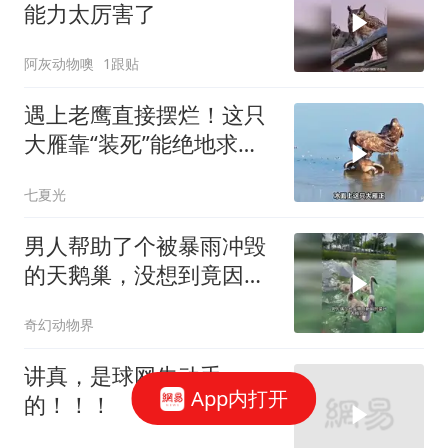
能力太厉害了
阿灰动物噢
1跟贴
遇上老鹰直接摆烂！这只
大雁靠“装死”能绝地求生
吗？
七夏光
男人帮助了个被暴雨冲毁
的天鹅巢，没想到竟因此
收获了段奇妙缘分
奇幻动物界
讲真，是球网先动手
App内打开
的！！！