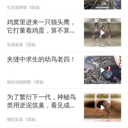
老鹰当成送走
生灵观察喵
5跟贴
鸡窝里进来一只猫头鹰，
它打量着鸡蛋，算不算是
变相打劫！
笑场速递
1跟贴
夹缝中求生的幼鸟老四！
疯狂动物园啊
1跟贴
为了繁衍下一代，神秘鸟
类用淤泥筑巢，看见成果
直接惊呆
懂忧笑场
1跟贴