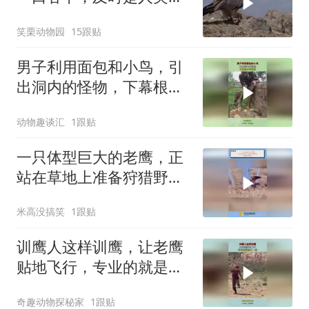
骨那么粗壮的骨头也能生
笑栗动物园
15跟贴
吞
男子利用面包和小鸟，引
出洞内的怪物，下幕根本
没眼看
动物趣谈汇
1跟贴
一只体型巨大的老鹰，正
站在草地上准备狩猎野
免，却被游隼袭击
米高没搞笑
1跟贴
训鹰人这样训鹰，让老鹰
贴地飞行，专业的就是不
一样！
奇趣动物探秘家
1跟贴