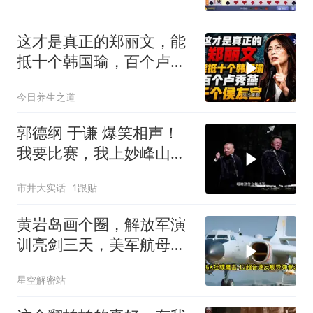
这才是真正的郑丽文，能
抵十个韩国瑜，百个卢秀
燕，千个侯友宜
今日养生之道
郭德纲 于谦 爆笑相声！
我要比赛，我上妙峰山干
嘛去？你去拜一拜冠军老
市井大实话
1跟贴
祖庙
黄岩岛画个圈，解放军演
训亮剑三天，美军航母从
南海跑了
星空解密站