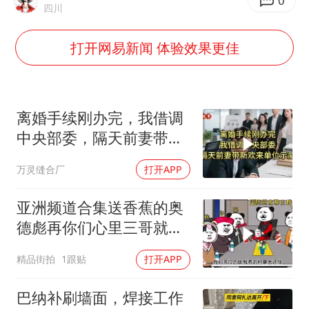
向鹏0-3不敌张本智和
0
四川
四川宜宾地震网友称睡觉被摇醒
打开网易新闻 体验效果更佳
DeepSeek投资宇树科技意味什么
今日立秋你咬秋了吗
公司“上四休三”但要降薪1000元
离婚手续刚办完，我借调
东方之约 相约未来
中央部委，隔天前妻带新
欢来单位示威
万灵缝合厂
打开APP
亚洲频道合集送香蕉的奥
德彪再你们心里三哥就是
这种人吗
精品街拍
1跟贴
打开APP
巴纳补刷墙面，焊接工作