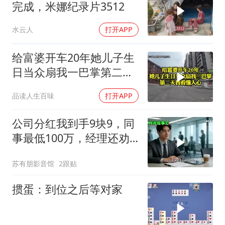
完成，米娜纪录片3512
水云人
打开APP
给富婆开车20年她儿子生
日当众扇我一巴掌第二天
我看懂人心
品读人生百味
打开APP
公司分红我到手9块9，同
事最低100万，经理还劝
我续签，我笑了：不签了
苏有朋影音馆
2跟贴
掼蛋：到位之后等对家