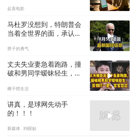
200个电话
起喜电影
马杜罗没想到，特朗普会
当着全世界的面，承认一
个众所周知的事实
胖子的勇气
丈夫失业妻急着跑路，撞
破和男同学暧昧轻生，反
倒打一耙官官怒怼
椰子唠生活
讲真，是球网先动手
的！！！
新媒体
39跟贴