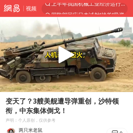
视频
国防部回应日本试射“战斧”导弹
泰国枪击案凶手先杀祖父母后行凶
A股三大股指收涨
台风“白海豚”体型变大！环流面积接近13个浙江那么大
泰国校园枪击案死亡人数升至7人
江苏发布台风蓝色预警
宇树科技中一签需缴款7.54万元
00:00
05:22
“立秋的第一杯奶茶”又爆单了
Play
Ent
full
中国军队坚决反制任何闹海图谋
变天了？3艘美舰遭导弹重创，沙特领
衔，中东集体倒戈！
女子开一天一夜空调后二氧化碳中毒
声明：个人原创，仅供参考
台湾海峡南口北上船舶实施交通管制
两只米老鼠