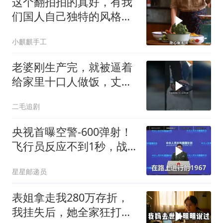
这个翻拍拍的真好，有我
们国人自己独特的风格魅
力
小麒麒手工
老婆刚生产完，就被逼着
给家里十口人做饭，丈夫
傻眼了！
二毛追剧
央视首曝空警-600弹射！
飞行员反应不到1秒，战
友牺牲无人退缩！
星星邮递员
表姐拿走我280万存折，
我挂失后，她全家狂打