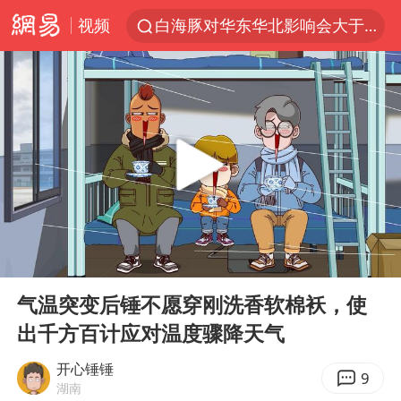
视频
白海豚对华东华北影响会大于巴威
于东来回应胖东来近25年老店年底关闭
以拒绝“和平委员会”的加沙和平计划
浙江省甬江发生2026年第1号洪水
独闯南太行的失联女生最后轨迹已确认
美将每月供乌爱国者拦截导弹
全球最大级别运输船通过长江大桥
00:00
02:04
央视新主播李秋莹母校发文祝贺
Play
Ent
full
上门女婿出轨女邻居多年被判重婚罪
气温突变后锤不愿穿刚洗香软棉袄，使
出千方百计应对温度骤降天气
国足U17与阿森纳决赛取消 并列冠军
香港刷新1884年以来最高气温纪录
开心锤锤
9
湖南