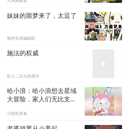
人间闲散客
妹妹的噩梦来了，太逗了
冤种兄弟编辑部
施法的权威
坠入二次元的海洋
哈小浪：哈小浪想去星域
大冒险，家人们无比支
持，还给准备了行囊！
小怪吃美食
老婆就要从小养起