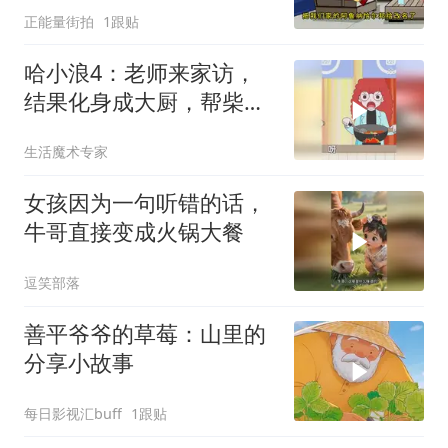
正能量街拍
1跟贴
哈小浪4：老师来家访，
结果化身成大厨，帮柴圆
圆家做饭
生活魔术专家
女孩因为一句听错的话，
牛哥直接变成火锅大餐
逗笑部落
善平爷爷的草莓：山里的
分享小故事
每日影视汇buff
1跟贴