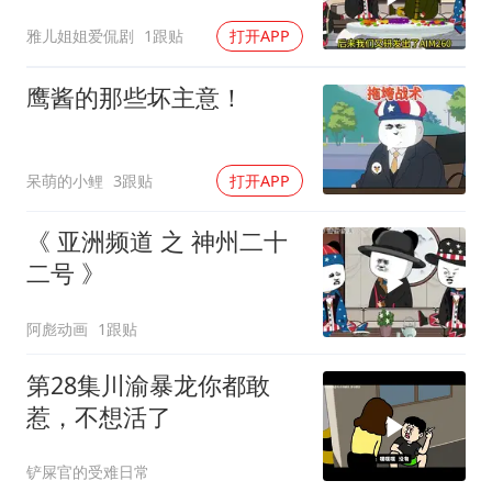
雅儿姐姐爱侃剧
1跟贴
打开APP
鹰酱的那些坏主意！
呆萌的小鲤
3跟贴
打开APP
《 亚洲频道 之 神州二十
二号 》
阿彪动画
1跟贴
第28集川渝暴龙你都敢
惹，不想活了
铲屎官的受难日常