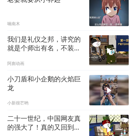
喃南木
我们是礼仪之邦，讲究的
就是个师出有名，不装
了，摊牌了！
阿彪动画
小刀盾和小企鹅的火焰巨
龙
小新很芒哟
二十一世纪，中国网友真
的强大了！真的又回到世
界之巅了！