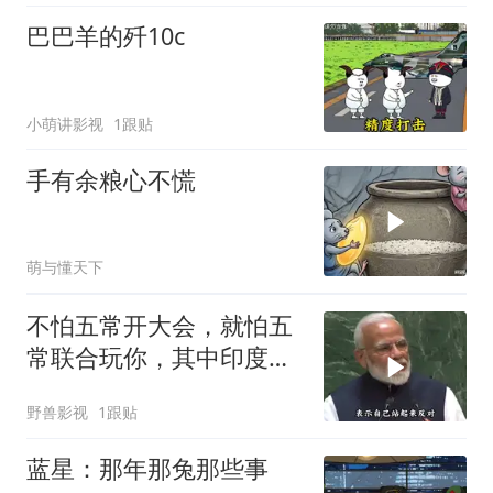
巴巴羊的歼10c
小萌讲影视
1跟贴
手有余粮心不慌
萌与懂天下
不怕五常开大会，就怕五
常联合玩你，其中印度大
白象最有发言权
野兽影视
1跟贴
蓝星：那年那兔那些事