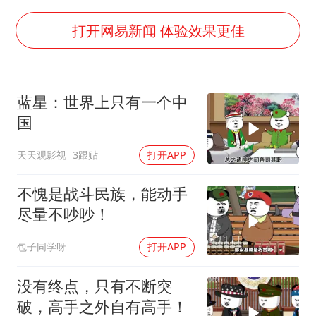
上海全力守护市民“菜篮子”
暑期研学游升温 在旅途中增长知识
打开网易新闻 体验效果更佳
猫咪过火把节被抹成黑猫
宝妈给四胞胎取名平安喜乐
蓝星：世界上只有一个中
BLG经理辟谣Bin离队
国
总书记点赞的非遗苗绣焕发新生机
天天观影视
3跟贴
打开APP
不愧是战斗民族，能动手
尽量不吵吵！
包子同学呀
打开APP
没有终点，只有不断突
破，高手之外自有高手！