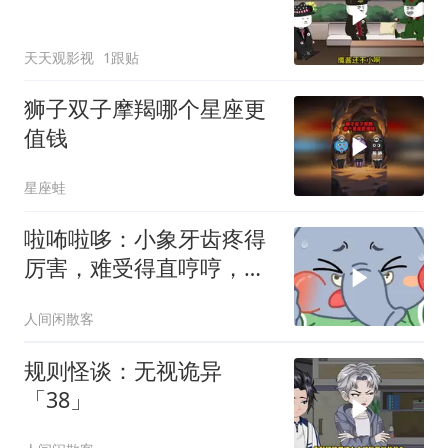
天天观影视
1跟贴
狮子双子摩羯哪个星座更
值钱
星座蛙
啦咘啦哆：小象牙齿疼得
厉害，难受得直哼哼，一
直捂着嘴巴
人间闲散客
规则怪谈：无视诡异
「38」