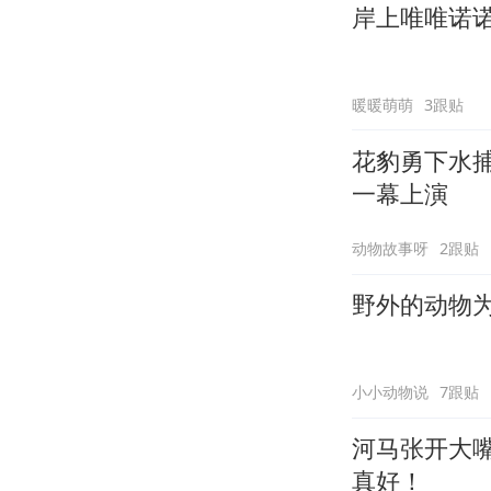
岸上唯唯诺
暖暖萌萌
3跟贴
花豹勇下水
一幕上演
动物故事呀
2跟贴
野外的动物
小小动物说
7跟贴
河马张开大
真好！