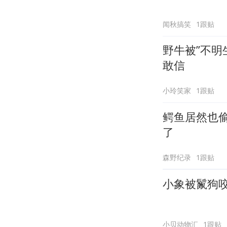
闻秋搞笑
1跟贴
野牛被”不明
敢信
小玲笑家
1跟贴
鳄鱼居然也
了
森野纪录
1跟贴
小象被鬣狗
小贝动物汇
1跟贴