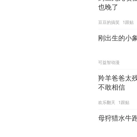
也晚了
豆豆的搞笑
1跟贴
刚出生的小
可益智动漫
羚羊爸爸太
不敢相信
欢乐翻天
1跟贴
母狩猎水牛