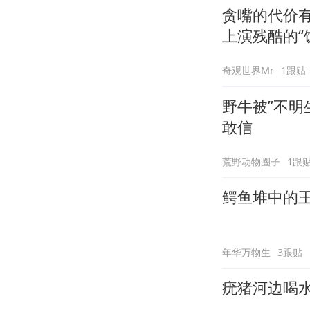
贪嘴的代价
上演残酷的“
奇观世界Mr
1跟贴
野牛被”不明
敢信
荒野动物圈子
1跟
鳄鱼堆中的
年华万物生
3跟贴
疣猪河边喝