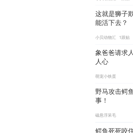
这就是狮子
能活下去？
小贝动物汇
1跟贴
象爸爸请求
人心
萌宠小铁蛋
野马攻击鳄
事！
磁悬浮呆毛
鳄鱼死死咬