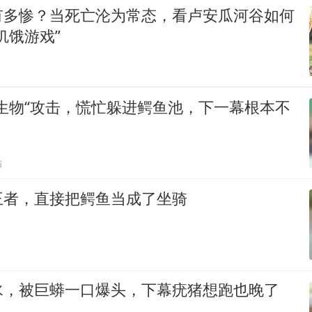
有多惨？当死亡沦为常态，看卢安瓜河谷如何
饥饿游戏”
生物“攻击，慌忙躲进鳄鱼池，下一幕根本不
贴
王者，直接把鳄鱼当成了坐骑
水，被巨蟒一口爆头，下幕疣猪想跑也晚了