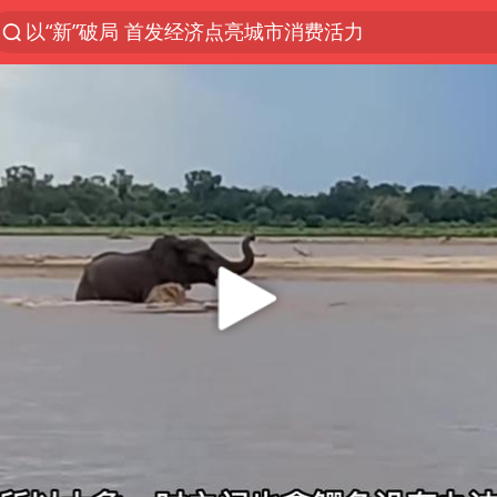
以“新”破局 首发经济点亮城市消费活力
中方回应是否在太平洋海底开采稀土
宇树科技发行价格150.80元/股
泰国一女公务员妆容引争议 本人回应
外交部发言人就广岛核爆81周年等答记者问
贵州轮胎子公司获美国退税8136万
吉林一“温度计大楼”读数爆表
台风白海豚影响中国已成定局
扎哈罗娃批广岛市长不提美国原子弹
27岁女子成组织卖淫集团主犯被通缉
我国编制完成新版全月地质图