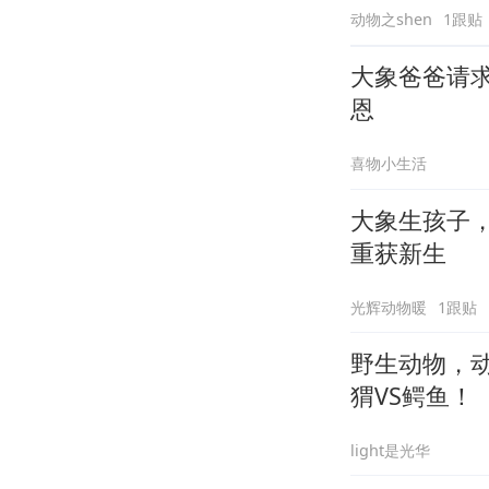
动物之shen
1跟贴
大象爸爸请
恩
喜物小生活
大象生孩子
重获新生
光辉动物暖
1跟贴
野生动物，
猬VS鳄鱼！
light是光华