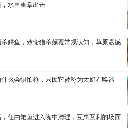
诺，水里重拳出击
捕杀鳄鱼，致命猎杀颠覆常规认知，草原震撼
为什么会惧怕枪，只因它被称为太奶召唤器
嘴，任由鲃鱼进入嘴中清理，互惠互利的场面