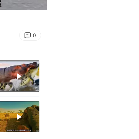
01:34
Enter
fullscreen
0