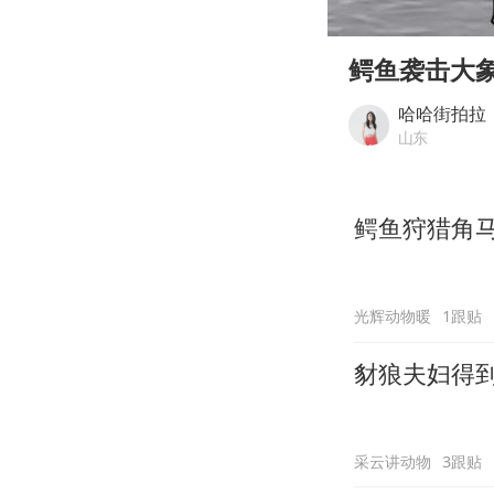
00:00
Play
鳄鱼袭击大
哈哈街拍拉
山东
鳄鱼狩猎角
光辉动物暖
1跟贴
豺狼夫妇得
采云讲动物
3跟贴