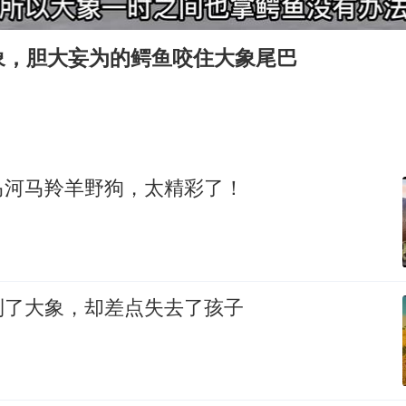
U17国足1分钟轰2球
女子利用漏洞0元薅走3000多件家电
象，胆大妄为的鳄鱼咬住大象尾巴
80后女柜员逆袭成4200亿银行副行长
24小时不关空调 电费会更低吗
东方甄选被判赔偿江小白30万元
村民谈“梅姨”：叫的其实是“媒姨”
马河马羚羊野狗，太精彩了！
奋进开新局 实干挑大梁
到了大象，却差点失去了孩子