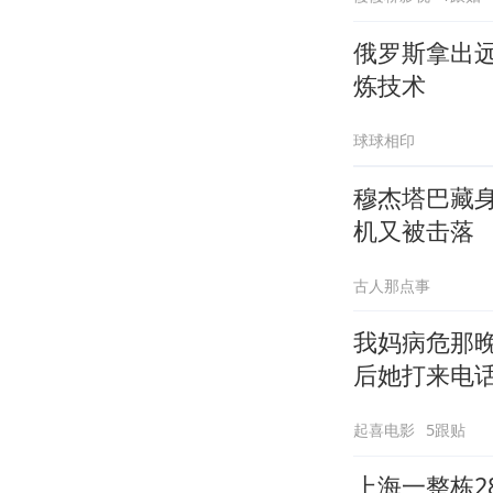
俄罗斯拿出
炼技术
球球相印
穆杰塔巴藏
机又被击落
古人那点事
我妈病危那
后她打来电
起喜电影
5跟贴
上海一整栋2