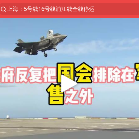
上海：5号线16号线浦江线全线停运
跨界融合拉长夏日经济消费链条
白海豚预计将在浙江苍南到三门一带登陆
今日15时起福州地铁高架区段停运
国足U17与阿森纳决赛取消 并列冠军
王艺迪2-4不敌张本美和止步4强
上海有出现龙卷潜势
白海豚5次眼壁置换
王艺迪无缘横滨赛决赛
2025年小学教师减少13.19万
《披荆斩棘》阵容官宣