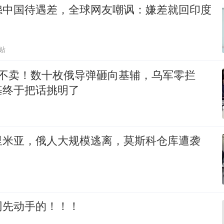
怨中国待遇差，全球网友嘲讽：嫌差就回印度
贴
都不卖！数十枚俄导弹砸向基辅，乌军零拦
基终于把话挑明了
里米亚，俄人大规模逃离，莫斯科仓库遭袭
网先动手的！！！