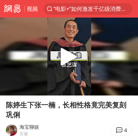
视频
“电影+”如何激发千亿级消费新活力？
秘鲁和墨西哥宣布恢复外交关系
沙特土耳其巴基斯坦签署共同防务协议
中医教你一招提升气血
全球首个长时储能一体化产业园量产
四川宜宾市高县4.9级地震致1人死亡
胜宏科技：股票交易异常波动
00:00
00:38
中巨芯：上半年归母净利润1405.77万元
Play
Ent
full
美股存储板块集体大跌
陈婷生下张一楠，长相性格竟完美复刻
巩俐
U17国足点球大战淘汰河床晋级决赛
百花奖开幕式
海宝聊娱
4
安徽