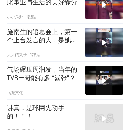
此事业与生活的美好缘分
小小瓜卦
1跟贴
施南生的追思会上，第一
个上台发言的人，是她大
哥施苏拯
大大的丸子
1跟贴
气场碾压周润发，当年的
TVB一哥能有多 “嚣张”？
飞龙文化
讲真，是球网先动手
的！！！