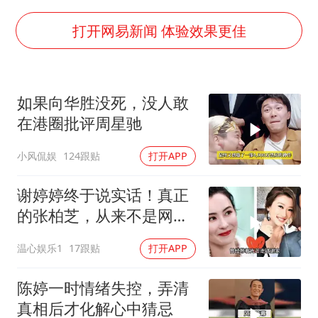
38岁演员求职万岁山NPC成功
老中医：立秋后养心是关键
打开网易新闻 体验效果更佳
国防部：中国军队坚决反制任何闹海挑衅图谋
我国外贸延续良好增长态势
如果向华胜没死，没人敢
东航：国内客票提前14天免费退改
在港圈批评周星驰
欧阳娜娜窦靖童好搭
小风侃娱
124跟贴
打开APP
夯实基础开新局
谢婷婷终于说实话！真正
的张柏芝，从来不是网上
所传的那样！
温心娱乐1
17跟贴
打开APP
陈婷一时情绪失控，弄清
真相后才化解心中猜忌