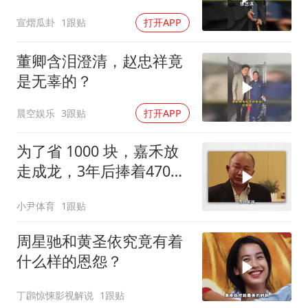
宣熠瓜卦
1跟贴
打开APP
董卿含泪澄清，赵忠祥竟
是无辜的？
晨空娱乐
3跟贴
打开APP
为了省 1000 块，嘉禾放
走成龙，3年后捧着470万
上门求签约
小尹体育
1跟贴
周星驰和黄圣依究竟有着
什么样的恩怨？
丁鸊惊悚影视解说
1跟贴