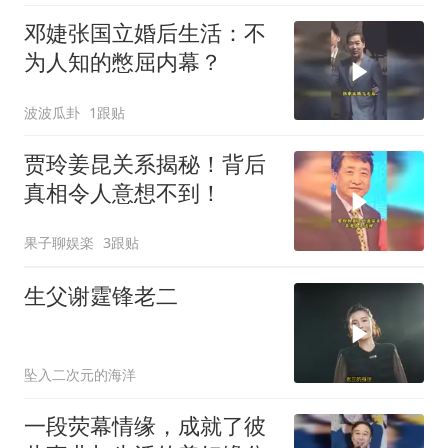
邓婕张国立婚后生活：不
为人知的憋屈内幕？
波波瓜卦
1跟贴
贾玲姜昆关系揭秘！背后
真相令人意想不到！
果子聊娱楽
3跟贴
生父谢霆锋老二
坠入二次元的海洋
一段荧幕情缘，成就了彼