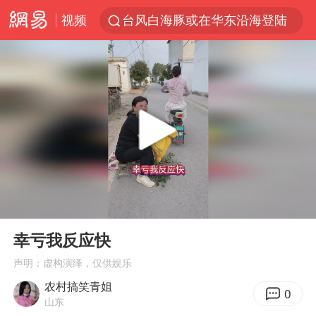
视频
台风白海豚或在华东沿海登陆
38岁山东财大教授刘海明逝世
41岁女子为鼓励女儿考上985研究生
美国退回1000亿美元关税
24小时不关空调 电费反而更低？
弹药库存告急 美军补货难
河南试行周五下午弹性离岗
00:00
00:19
银行午休1.5小时 留个窗口行不行
Play
Ent
full
要给全体职工“应休尽休”的底气
幸亏我反应快
“天津之眼”摩天轮附近2人落水
声明：虚构演绎，仅供娱乐
农村搞笑青姐
儿科医生漏诊获刑：我认错但不能认罪
0
山东