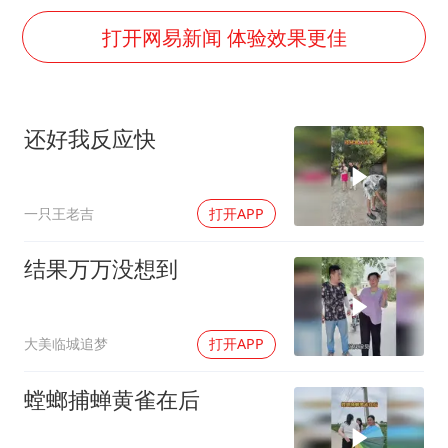
媒体：对美制裁中国的帮凶不必客气
打开网易新闻 体验效果更佳
如何把百年大党建设得更加坚强有力
日本籍女网红在韩直播时自杀身亡
李亚鹏向地铁吐血女孩捐99999元
还好我反应快
余承东口误将24999元电脑报成2499
总书记关心百姓身边这些民生大事
一只王老吉
打开APP
结果万万没想到
大美临城追梦
打开APP
螳螂捕蝉黄雀在后