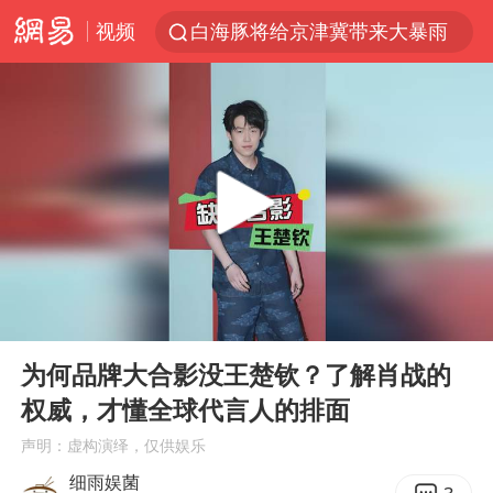
视频
白海豚将给京津冀带来大暴雨
《披荆斩棘2026》阵容官宣
国足U17与阿森纳决赛取消 并列冠军
女子发现前夫婚内与第三者育子
王艺迪无缘横滨赛决赛
2025年小学教师减少13.19万
王艺迪2-4不敌张本美和止步4强
00:00
00:58
以军士兵把枪口对准中国记者
Play
Ent
full
上门女婿出轨女邻居多年被判重婚罪
为何品牌大合影没王楚钦？了解肖战的
权威，才懂全球代言人的排面
韩军前线部队连曝丑闻
声明：虚构演绎，仅供娱乐
《龙餐馆》 冲奖
细雨娱菌