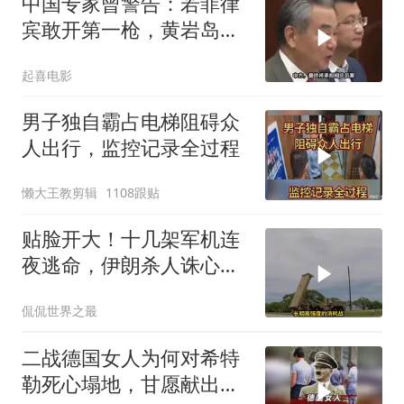
中国专家曾警告：若菲律
宾敢开第一枪，黄岩岛填
岛就是其灭顶之灾
起喜电影
男子独自霸占电梯阻碍众
人出行，监控记录全过程
懒大王教剪辑
1108跟贴
贴脸开大！十几架军机连
夜逃命，伊朗杀人诛心，
老底被当地人掀翻
侃侃世界之最
二战德国女人为何对希特
勒死心塌地，甘愿献出一