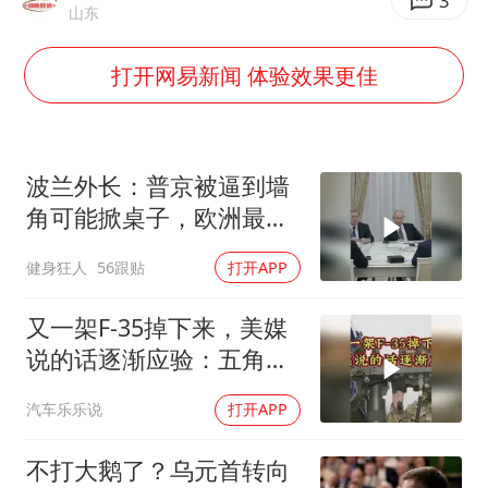
笔试第一被劝弃考涉事副校长被撤职
3
山东
构建更高水平的全民健身公共服务体系
打开网易新闻 体验效果更佳
挡“张雪机车”民进党当局怕什么
灌溉水坝被隔成鱼塘 村民投诉20余年
萌娃帮爷爷脱玉米 卖力干活超可爱
波兰外长：普京被逼到墙
奋力开创中国式现代化建设新局面
角可能掀桌子，欧洲最担
心的不是俄军有多强
健身狂人
56跟贴
打开APP
又一架F-35掉下来，美媒
说的话逐渐应验：五角大
楼要亏大了
汽车乐乐说
打开APP
不打大鹅了？乌元首转向