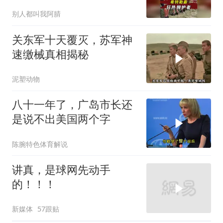
切？
别人都叫我阿腈
关东军十天覆灭，苏军神
速缴械真相揭秘
泥塑动物
八十一年了，广岛市长还
是说不出美国两个字
陈腕特色体育解说
讲真，是球网先动手
的！！！
新媒体
57跟贴