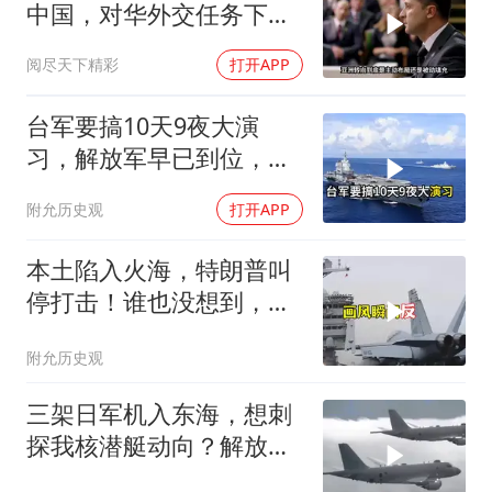
中国，对华外交任务下
达，中乌风向已变
阅尽天下精彩
打开APP
台军要搞10天9夜大演
习，解放军早已到位，美
国那套“保台”承诺早就变
附允历史观
打开APP
味了
本土陷入火海，特朗普叫
停打击！谁也没想到，中
方已完成南海布局
附允历史观
三架日军机入东海，想刺
探我核潜艇动向？解放军
导弹剑指日军基地