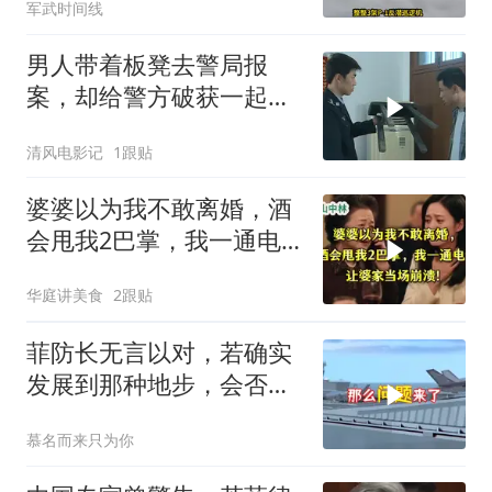
军武时间线
男人带着板凳去警局报
案，却给警方破获一起强
奸杀人案
清风电影记
1跟贴
婆婆以为我不敢离婚，酒
会甩我2巴掌，我一通电
话让婆家当场懵了
华庭讲美食
2跟贴
菲防长无言以对，若确实
发展到那种地步，会否上
前线
慕名而来只为你