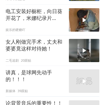
电工安装好橱柜，向日葵
开花了，米娜纪录片
3517（加）
娱乐的硬糖吖
女人刚做完手术，丈夫和
婆婆竟这样对待她！
二毛追剧
20跟贴
讲真，是球网先动手
的！！！
新媒体
39跟贴
论背景音乐的重要性！！