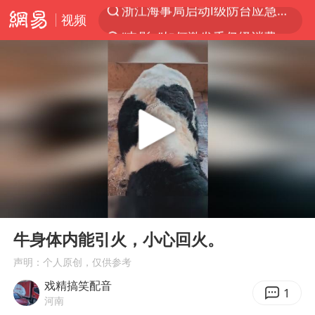
视频
“电影+”如何激发千亿级消费新活力？
泰国初中生饮弹自尽前开了26枪
河南南阳低保户为何背上40万元贷款
预计“白海豚”明晚将在浙江舟山到福建福鼎一带沿海登陆
用AI造出新病毒意味着什么
美股创4月份以来最大单周涨幅
实时追踪台风白海豚
00:00
00:16
俄黑客称掌握北约直接参与袭俄证据
Play
Ent
full
中方回应美国对多晶硅加征关税
牛身体内能引火，小心回火。
女子被狗舔脚确诊三级暴露 医生回应
声明：个人原创，仅供参考
戏精搞笑配音
光伏八巨头签署“不低于成本价”倡议
1
河南