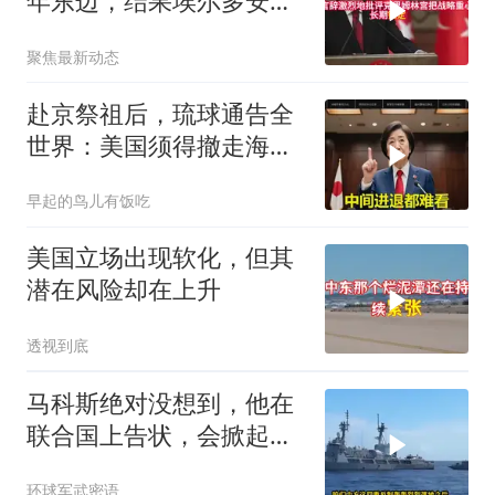
年东边，结果埃尔多安把
后院抄了
聚焦最新动态
赴京祭祖后，琉球通告全
世界：美国须得撤走海马
斯，日本陷入被动
早起的鸟儿有饭吃
美国立场出现软化，但其
潜在风险却在上升
透视到底
马科斯绝对没想到，他在
联合国上告状，会掀起中
方的4重反制
环球军武密语