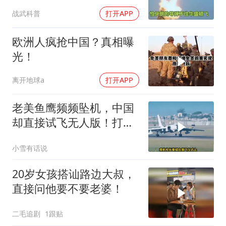
战武科普
打开APP
欧洲人疯抢中国？真相曝
光！
离开地球a
打开APP
老美鱼鹰频频坠机，中国
却直接试飞无人版！打着
民用旗号暗藏军备底牌
小雪有话说
20岁女孩搭讪路边大叔，
直接问他要不要老婆！
二毛追剧
1跟贴