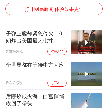
泰国校园枪击事件已致8死30余伤
打开网易新闻 体验效果更佳
浙江台州：市民非必要不外出
福建省泉州市委书记张毅恭接受纪律审查和监察调查
“中国蔬菜之乡”最高温达41.8℃
子弹上膛却紧急停火！伊
2名小孩玩手机低头幅度近乎折叠
朗炸出美国最大七寸，特
美参院通过一项对俄能源领域制裁法案
朗普赶紧叫停战争
汽车乐乐说
打开APP
夯实基础开新局
全世界都在等待中方回应
汽车乐乐说
打开APP
后院烧成火海，白宫悄悄
收回了拳头