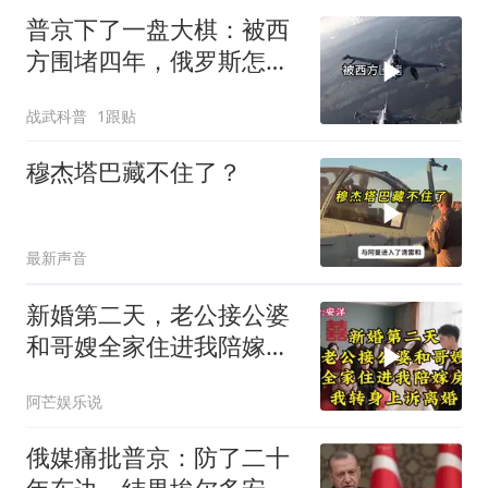
普京下了一盘大棋：被西
方围堵四年，俄罗斯怎么
反倒打出了国运翻盘？
战武科普
1跟贴
穆杰塔巴藏不住了？
最新声音
新婚第二天，老公接公婆
和哥嫂全家住进我陪嫁房
我转身上诉离婚
阿芒娱乐说
俄媒痛批普京：防了二十