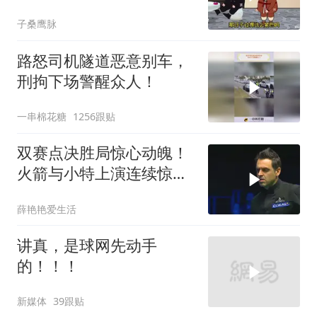
子桑鹰脉
路怒司机隧道恶意别车，
刑拘下场警醒众人！
一串棉花糖
1256跟贴
双赛点决胜局惊心动魄！
火箭与小特上演连续惊险
反转，结局舒服了
薛艳艳爱生活
讲真，是球网先动手
的！！！
新媒体
39跟贴