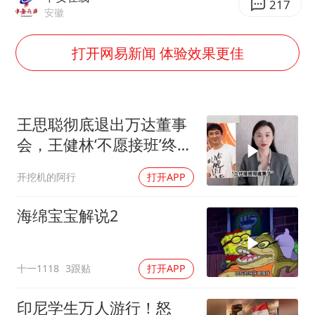
日韩股市高开跳水 SK海力士下挫转跌
217
安徽
台风白海豚最新路径研判来了
打开网易新闻 体验效果更佳
OpenAI为免费用户升级GPT-5.6 Luna
船舶避风项目停工 多地全力防台风
我国编制完成新版全月地质图
王思聪彻底退出万达董事
“深圳地面沉降致车辆损坏”不实
会，王健林‘不愿接班’终究
男子结婚8年发现3个女儿均非亲生
成真
开挖机的阿行
打开APP
奋进开新局 实干挑大梁
海绵宝宝解说2
十一1118
3跟贴
打开APP
印尼学生万人游行！怒