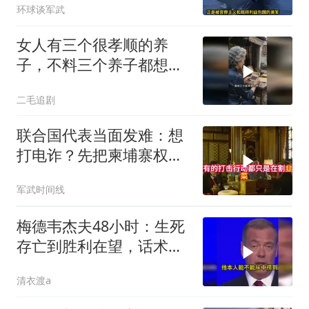
环球谈军武
女人有三个很孝顺的养
子，不料三个养子都想害
她！
二毛追剧
联合国代表当面发难：想
打电诈？先把柬埔寨权贵
的底裤扒了！
军武时间线
梅德韦杰夫48小时：生死
存亡到胜利在望，话术变
现实不变
清衣渡a