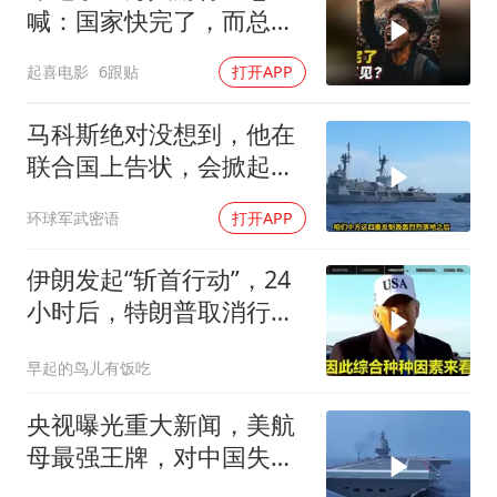
喊：国家快完了，而总统
却装看不见？
起喜电影
6跟贴
打开APP
马科斯绝对没想到，他在
联合国上告状，会掀起中
方的4重反制
环球军武密语
打开APP
伊朗发起“斩首行动”，24
小时后，特朗普取消行
动？美开始撤侨
早起的鸟儿有饭吃
央视曝光重大新闻，美航
母最强王牌，对中国失
效，美军落伍10年？