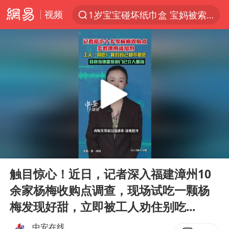
视频
1岁宝宝碰坏纸巾盒 宝妈被索赔924元
以“新”破局 首发经济点亮城市消费活力
Meta被判支付5.67亿美元
台风白海豚逼近 暴雨大暴雨来袭
47岁妈妈突然产女 26岁女儿：很震惊
阿根廷足协发文力挺因凡蒂诺
中国稀土盘中涨停
00:00
00:39
A股开盘：民爆、CPO等概念走强
Play
Ent
full
日本广岛民众举行游行反对政府行径
触目惊心！近日，记者深入福建漳州10
余家杨梅收购点调查，现场试吃一颗杨
21楼高空抛物嫌疑人被拘留
梅发现好甜，立即被工人劝住别吃...
男子杀人后逃进深山21年活得像野人
中安在线