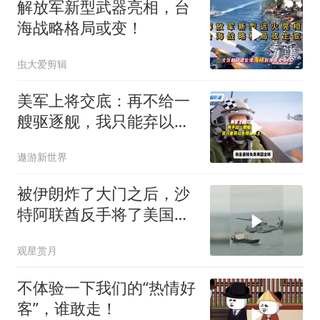
解放军新型武器亮相，台
海战略格局或变！
虫大爱剪辑
美军上将交底：再不给一
艘驱逐舰，我只能弃以色
列保本土
遨游新世界
被伊朗炸了大门之后，沙
特阿联酋反手将了美国一
军，特朗普这回真没招了
观星赏月
不体验一下我们的“热情好
客”，谁敢走！