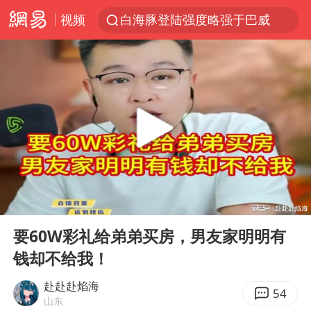
视频
白海豚登陆强度略强于巴威
《披荆斩棘2026》阵容官宣
上半年我国经营主体结构持续优化
俄称边境州遭乌大规模袭击已致13伤
杭州机场已取消航班388架次
于东来回应胖东来近25年老店年底关闭
浙江省委书记：该停下的坚决停下来
00:00
09:50
中国籍豪华游艇富商之子在泰国被杀
Play
Ent
full
白海豚北上或致京津冀暴雨
要60W彩礼给弟弟买房，男友家明明有
钱却不给我！
美将每月供乌爱国者拦截导弹
国足U17与阿森纳决赛取消 并列冠军
赴赴赴焰海
54
山东