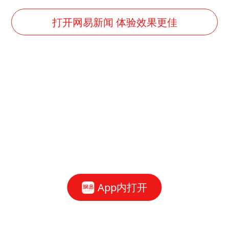
10余省份将出现强风雨 局地特大暴雨
世界第1特鲁姆普斯诺克中国赛一轮游
打开网易新闻 体验效果更佳
新疆一婚礼线上邀请引热议
《龙餐馆》 冲奖
上门女婿出轨女邻居多年被判重婚罪
构建更高水平的全民健身公共服务体系
韩军前线部队连曝丑闻
云南一男子胃中取出180颗铁钉
奋力开创中国式现代化建设新局面
App内打开