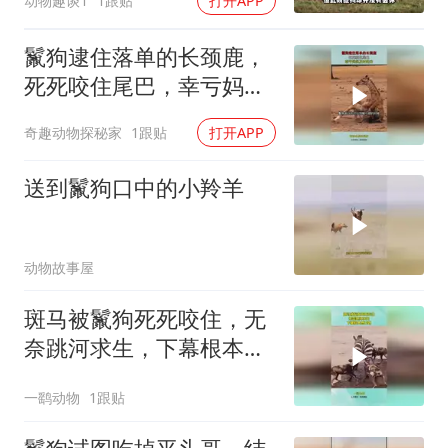
动物趣谈1
1跟贴
打开APP
鬣狗逮住落单的长颈鹿，
死死咬住尾巴，幸亏妈妈
及时赶来
奇趣动物探秘家
1跟贴
打开APP
送到鬣狗口中的小羚羊
动物故事屋
斑马被鬣狗死死咬住，无
奈跳河求生，下幕根本想
不到
一鹞动物
1跟贴