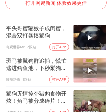
打开网易新闻 体验效果更佳
《龙餐馆》 冲奖
存款市场为何两极分化
云南一男子胃中取出180颗铁钉
平头哥蜜獾猴子成闺蜜，
以军士兵把枪口对准中国记者
混合双打暴揍鬣狗
奋力开创中国式现代化建设新局面
奇观世界Mr
2跟贴
打开APP
斑马被鬣狗群追捕，慌忙
逃进鳄鱼池，下秒鬣狗想
跑也晚了
辣辣动物
1跟贴
打开APP
鬣狗无情掠夺猎豹食物开
炫！角马被分成碎片！结
果被狮子一网打尽