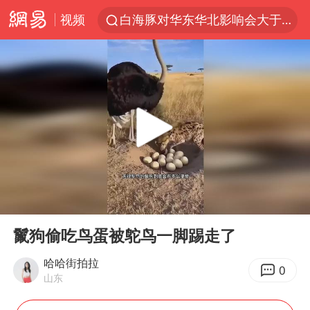
白海豚对华东华北影响会大于巴威
视频
于东来回应胖东来近25年老店年底关闭
《披荆斩棘2026》阵容官宣
全球最大级别运输船通过长江大桥
独闯南太行的失联女生最后轨迹已确认
上海全力守护市民“菜篮子”
国足U17与阿森纳决赛取消 并列冠军
白海豚北上或致京津冀暴雨
00:00
00:43
Play
Ent
构建更高水平的全民健身公共服务体系
full
鬣狗偷吃鸟蛋被鸵鸟一脚踢走了
上门女婿出轨女邻居多年被判重婚罪
哈哈街拍拉
0
香港刷新1884年以来最高气温纪录
山东
新疆一婚礼线上邀请引热议