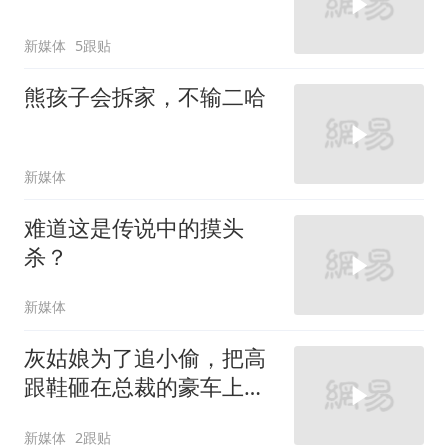
新媒体
5跟贴
熊孩子会拆家，不输二哈
新媒体
难道这是传说中的摸头
杀？
新媒体
灰姑娘为了追小偷，把高
跟鞋砸在总裁的豪车上，
太霸气了
新媒体
2跟贴