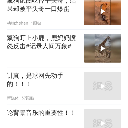
鬣狗试图吃掉平头哥，结
果却被平头哥一口爆蛋
动物之shen
1跟贴
鬣狗盯上小鹿，鹿妈妈愤
怒反击#记录人间万象#
讲真，是球网先动手
的！！！
新媒体
57跟贴
论背景音乐的重要性！！