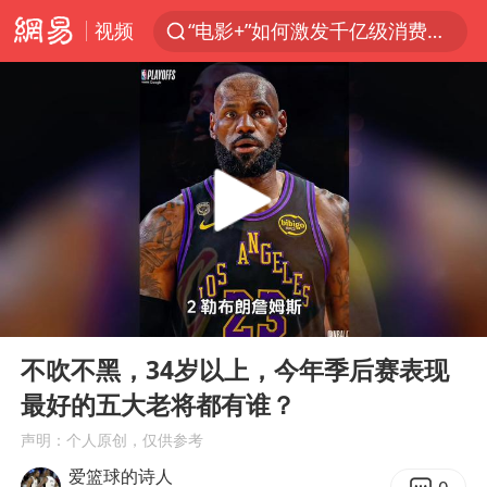
视频
“电影+”如何激发千亿级消费新活力？
沙特土耳其巴基斯坦签署共同防务协议
台风白海豚已进入24小时警戒线
中医教你一招提升气血
全球首个长时储能一体化产业园量产
四川宜宾市高县4.9级地震致1人死亡
上海：台风白海豚或将带来龙卷风
00:00
01:44
胜宏科技：股票交易异常波动
Play
Ent
full
中巨芯：上半年归母净利润1405.77万元
不吹不黑，34岁以上，今年季后赛表现
最好的五大老将都有谁？
美股存储板块集体大跌
声明：个人原创，仅供参考
U17国足点球大战淘汰河床晋级决赛
爱篮球的诗人