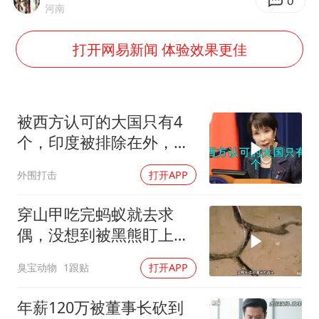
“今天得有40℃了吧 为啥还不预警”
0
河南
名创优品回应女子吐槽内裤质量差
打开网易新闻 体验效果更佳
欧阳娜娜窦靖童好搭
中国女篮70-67险胜尼日利亚女篮
“新疆阿勒泰八月能滑雪”不实
被西方认可的大国只有4
国防部：坚决反制任何闹海挑衅图谋
个，印度被排除在外，为
何只能算准大国？
夯实基础开新局
外围打击
打开APP
穿山甲吃完蚂蚁就去求
偶，没想到被黑熊盯上
了！
臭宝动物
1跟贴
打开APP
年薪120万被董事长砍到