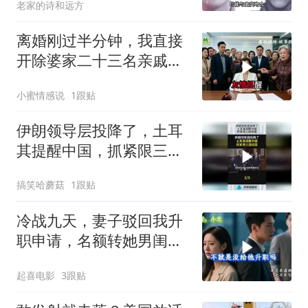
老家的诗和远方
离婚刚过半分钟，我直接
开除婆家二十三名亲戚，
婆婆逢人就说，这家公司
小蜜情感说
1跟贴
归她儿子管理
伊朗领导层投降了，土耳
其提醒中国，抓紧限三国
结盟！
搞笑哈蘑菇
1跟贴
冷战九天，妻子驳回我升
职申请，名额转她男闺
蜜，我转身办妥1件事
起喜电影
3跟贴