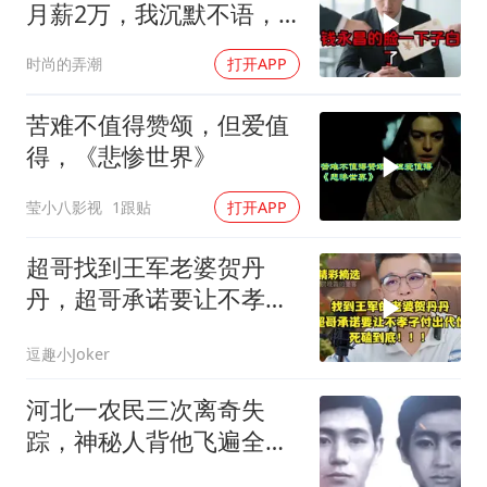
月薪2万，我沉默不语，
当天竞品出12倍薪资挖走
时尚的弄潮
打开APP
我
苦难不值得赞颂，但爱值
得，《悲惨世界》
莹小八影视
1跟贴
打开APP
超哥找到王军老婆贺丹
丹，超哥承诺要让不孝子
付出代价，死磕到底
逗趣小Joker
河北一农民三次离奇失
踪，神秘人背他飞遍全中
国，幕后真相是什么