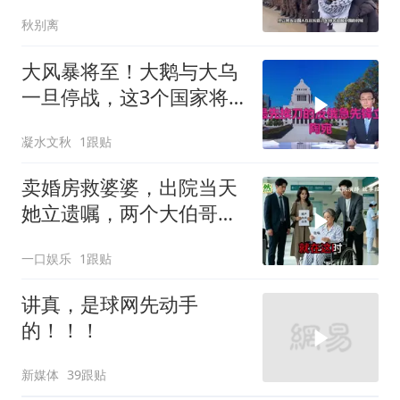
临
秋别离
大风暴将至！大鹅与大乌
一旦停战，这3个国家将
直接迎来灭国崩盘
凝水文秋
1跟贴
卖婚房救婆婆，出院当天
她立遗嘱，两个大伯哥傻
眼
一口娱乐
1跟贴
讲真，是球网先动手
的！！！
新媒体
39跟贴