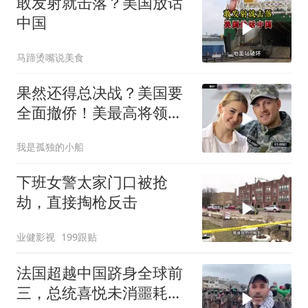
敢发射就击落？美国放话
中国
马蹄烫嘴说美食
果然还得总决战？美国要
全面撤侨！美最高将领：
决战伊朗随时能打
我是孤独的小船
下班女警太家门口被抢
劫，直接掏枪反击
业健影视
199跟贴
法国超越中国跻身全球前
三，总统喜悦未消噩耗降