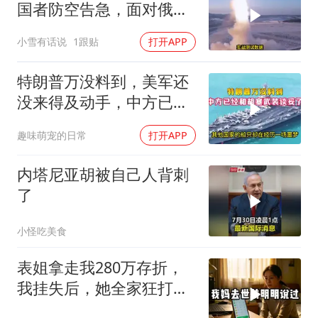
国者防空告急，面对俄朝
联手，泽连斯基到底有多
小雪有话说
1跟贴
打开APP
绝望？
特朗普万没料到，美军还
没来得及动手，中方已经
和胡塞武装谈妥了
趣味萌宠的日常
打开APP
内塔尼亚胡被自己人背刺
了
小怪吃美食
表姐拿走我280万存折，
我挂失后，她全家狂打
200个电话