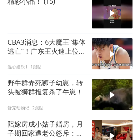
精彩小品！ (15)
CBA3消息：6大魔王“集体
逃亡”！广东王火速上位，
王牌锋线回归
温心娱乐1
1跟贴
野牛群弄死狮子幼崽，转
头被狮群报复杀了牛崽！
舒克动物记
2跟贴
陪嫁房成小姑子婚房，月
子期回家遭老公怒斥：带