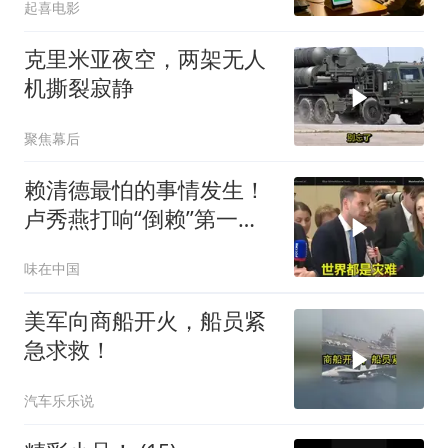
起喜电影
克里米亚夜空，两架无人
机撕裂寂静
聚焦幕后
赖清德最怕的事情发生！
卢秀燕打响“倒赖”第一
枪，美国趁火打劫
味在中国
美军向商船开火，船员紧
急求救！
汽车乐乐说