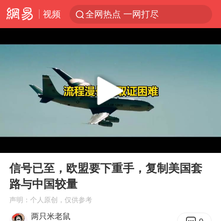
视频
全网热点 一网打尽
00:00
09:41
Play
Ent
full
信号已至，欧盟要下重手，复制美国套
路与中国较量
声明：个人原创，仅供参考
两只米老鼠