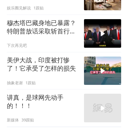
女儿滚蛋！
娱乐圈见解说
1跟贴
穆杰塔巴藏身地已暴露？
特朗普放话采取斩首行
动，美军机又被击落
下次再见吧
美伊大战，印度被打惨
了！它承受了怎样的损失
抽象老谢
1跟贴
讲真，是球网先动手
的！！！
新媒体
39跟贴