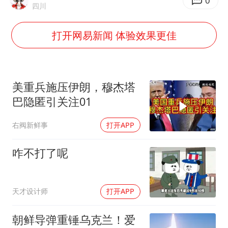
0
四川
打开网易新闻 体验效果更佳
美重兵施压伊朗，穆杰塔
巴隐匿引关注01
右阀新鲜事
打开APP
咋不打了呢
天才设计师
打开APP
朝鲜导弹重锤乌克兰！爱