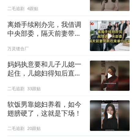
宜，脱下来扔了！
二毛追剧
4跟贴
离婚手续刚办完，我借调
中央部委，隔天前妻带新
欢来单位示威
万灵缝合厂
妈妈执意要和儿子儿媳一
起住，儿媳妇得知后直接
怒了！
二毛追剧
33跟贴
软饭男靠媳妇养着，如今
翅膀硬了，这就是下场！
二毛追剧
20跟贴