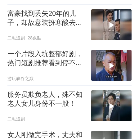
富豪找到丢失20年的儿
子，却故意装扮寒酸去相
认！
二毛追剧
28跟贴
一个片段入坑整部好剧，
热门短剧推荐看到停不下
来
游玩峡谷之巅
服务员欺负老人，殊不知
老人女儿身份不一般！
二毛追剧
女人刚做完手术，丈夫和