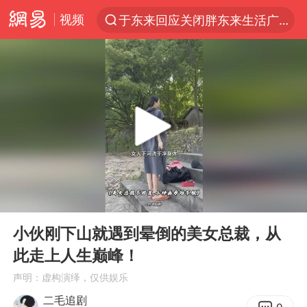
于东来回应关闭胖东来生活广场店
视频
上半年我国经营主体结构持续优化
白海豚登陆强度略强于巴威
《披荆斩棘2026》阵容官宣
杭州机场已取消航班388架次
浙江省委书记：该停下的坚决停下来
中国籍豪华游艇富商之子在泰国被杀
美将每月供乌爱国者拦截导弹
00:00
10:57
Play
Ent
白海豚北上或致京津冀暴雨
full
小伙刚下山就遇到晕倒的美女总裁，从
上海中心千吨“镇楼神器”摆动明显
此走上人生巅峰！
10余省份将出现强风雨 局地特大暴雨
声明：虚构演绎，仅供娱乐
世界第1特鲁姆普斯诺克中国赛一轮游
二毛追剧