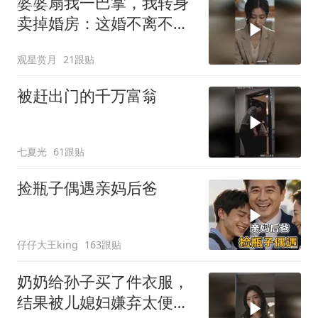
婆婆扇我一巴掌，我转身
卖掉婚房：这婚不离不
行！
观星赏月
21跟贴
被赶出门的千万富翁
七夏光
61跟贴
捡瓶子偶遇亲妈后爸
仔仔大王king
163跟贴
奶奶给孙子买了件衣服，
结果被儿媳妇嫌弃太便