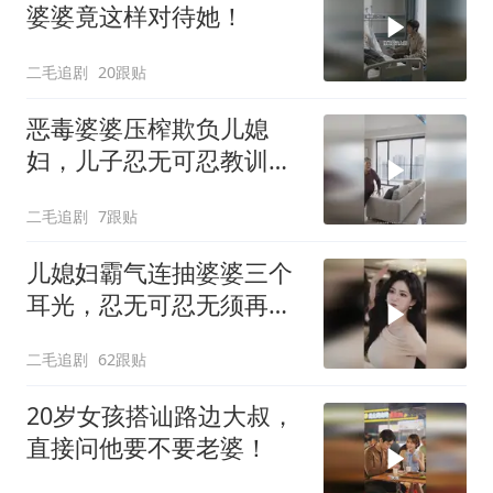
婆婆竟这样对待她！
二毛追剧
20跟贴
恶毒婆婆压榨欺负儿媳
妇，儿子忍无可忍教训母
亲！
二毛追剧
7跟贴
儿媳妇霸气连抽婆婆三个
耳光，忍无可忍无须再
忍，太解气了！
二毛追剧
62跟贴
20岁女孩搭讪路边大叔，
直接问他要不要老婆！