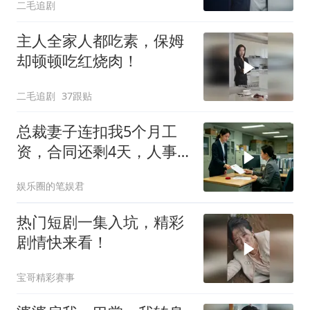
二毛追剧
主人全家人都吃素，保姆
却顿顿吃红烧肉！
二毛追剧
37跟贴
总裁妻子连扣我5个月工
资，合同还剩4天，人事
通知涨薪续签，我
娱乐圈的笔娱君
热门短剧一集入坑，精彩
剧情快来看！
宝哥精彩赛事