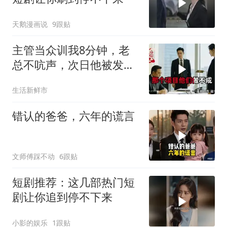
天鹅漫画说
9跟贴
主管当众训我8分钟，老
总不吭声，次日他被发配
4座郊区仓库
生活新鲜市
错认的爸爸，六年的谎言
文师傅踩不动
6跟贴
短剧推荐：这几部热门短
剧让你追到停不下来
小影的娱乐
1跟贴