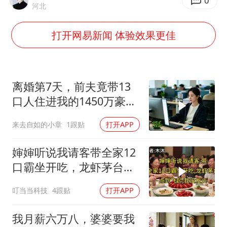
0
河北
新疆一婚礼线上邀请引热议
《龙餐馆》 冲奖
打开网易新闻 体验效果更佳
国足U17与阿森纳决赛取消 并列冠军
上门女婿出轨女邻居多年被判重婚罪
离婚第7天，前夫竟带13
构建更高水平的全民健身公共服务体系
口人住进我的1450万豪
韩军前线部队连曝丑闻
宅，一开门全傻眼
来去自如的小章
1跟贴
打开APP
奋力开创中国式现代化建设新局面
婶婶听说我请客带全家12
口霸坐开吃，龙虾茅台点
到飞起，我没发
叮当当科技
4跟贴
打开APP
我月薪六万八，婆婆要我