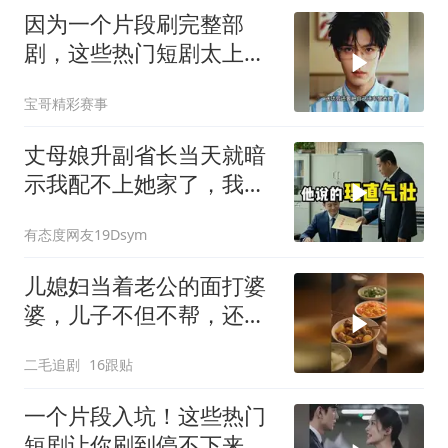
因为一个片段刷完整部
剧，这些热门短剧太上头
了
宝哥精彩赛事
丈母娘升副省长当天就暗
示我配不上她家了，我当
场签完分手书，走到门口
有态度网友19Dsym
拨通了一个电话
儿媳妇当着老公的面打婆
婆，儿子不但不帮，还助
纣为虐！
二毛追剧
16跟贴
一个片段入坑！这些热门
短剧让你刷到停不下来