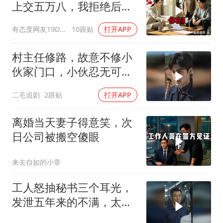
上交五万八，我拒绝后她
换了门锁，12天后我决意
有态度网友19Dsym
10跟贴
打开APP
离婚
村主任修路，故意不修小
伙家门口，小伙忍无可忍
开始报复！
二毛追剧
2跟贴
打开APP
离婚当天妻子得意笑，次
日公司被搬空傻眼
来去自如的小章
工人怒抽秘书三个耳光，
发泄五年来的不满，太解
气了！