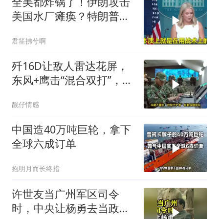
全美都炸锅了！伊朗攻击
美国水厂瘫痪？特朗普却
先把锅甩给民主党
君笙拂兮啊
歼16D让敌人雷达花屏，
东风+鹰击“混合双打”，轻
松贯穿宙斯盾
靓仔情感
中国造40万吨巨轮，拿下
全球六成订单
抱明月而长终指
许世友当广州军区司令
时，中央让杨勇去当政