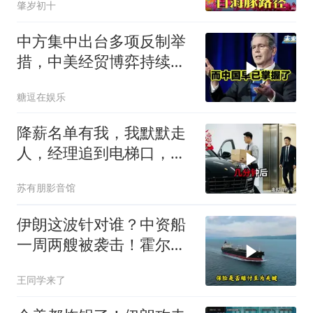
肇岁初十
中方集中出台多项反制举
措，中美经贸博弈持续升
级
糖逗在娱乐
降薪名单有我，我默默走
人，经理追到电梯口，见
我坐上保时捷愣住
苏有朋影音馆
伊朗这波针对谁？中资船
一周两艘被袭击！霍尔木
兹海峡的“安全走廊”神话
王同学来了
彻底破灭！