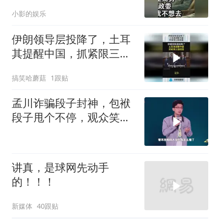
委，杨勇说：我不想去
小影的娱乐
伊朗领导层投降了，土耳
其提醒中国，抓紧限三国
结盟！
搞笑哈蘑菇
1跟贴
孟川诈骗段子封神，包袱
段子甩个不停，观众笑到
失态丨脱口秀
讲真，是球网先动手
的！！！
新媒体
40跟贴