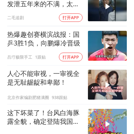
发泄五年来的不满，太解
气了！
二毛追剧
打开APP
热爆趣创赛横滨战报：国
乒3胜1负，向鹏爆冷晋级
吕坾极限手工
1跟贴
打开APP
人心不能审视，一审视全
是无耻龌龊和卑鄙！
北京作家编剧肥猪满圈
938跟贴
这下坏菜了！台风白海豚
露全貌，确定登陆我国沿
海