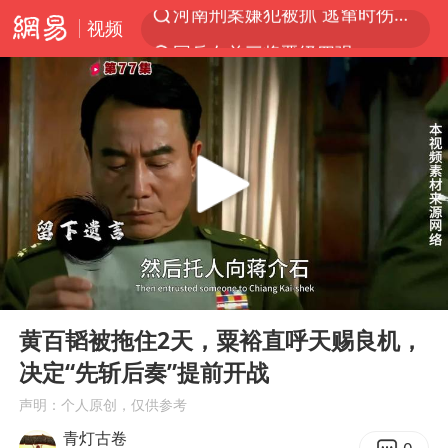
视频
国乒女单三将晋级四强
光影经济撬动暑期消费新蓝海
陈思诚零点晒照为佟丽娅庆生
马克·艾伦退出斯诺克中国公开赛
郑丽文：台湾从来没有“独立”过
新疆优化调整景区内自驾服务费
情侣平潭拍日出坠崖1死1伤
00:00
03:19
酒店花洒现排泄物住客索赔遭拒
Play
Ent
full
杭州全市有序停课
黄百韬被拖住2天，粟裕直呼天赐良机，
决定“先斩后奏”提前开战
上四休三，但降薪1000元，你接受吗？
声明：个人原创，仅供参考
36岁男演员成景区NPC后人气爆棚
青灯古卷