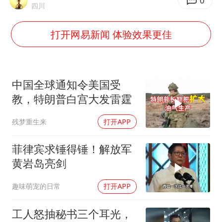
全民健身事业高质量发展
0
四川
台当局重金为“台独”织“皇帝新衣”
打开网易新闻 体验效果更佳
几元成本的AI广告导致千万市值蒸发
老挝国会主席赛宋蓬逝世
茅台部分直营店飞天茅台提价
中国全球通知令美国受
白海豚将正面袭击贯穿浙江
教，特朗普白宫大发雷霆
酒店回应车内过夜被收150元
残梦重生来
打开APP
乐享全民健身 共筑健康中国
菲律宾求锤得锤！解放军
黄岩岛亮剑
趣味萌宠的日常
打开APP
工人怒抽秘书三个耳光，