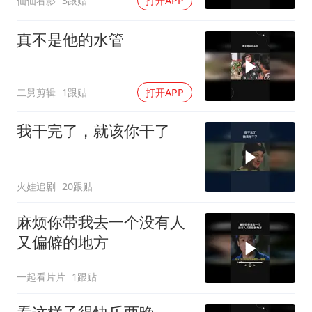
仙仙看影
3跟贴
打开APP
真不是他的水管
二舅剪辑
1跟贴
打开APP
我干完了，就该你干了
火娃追剧
20跟贴
麻烦你带我去一个没有人
又偏僻的地方
一起看片片
1跟贴