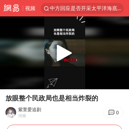
视频
中方回应是否开采太平洋海底稀土资源
台风白海豚进入48小时警戒线
佛得角门将亮相智利俱乐部主场
看守所辅警收受10万获刑1年
宇树科技发行价格150.80元/股
CIA被曝已秘密设立古巴工作组
泰国一女公务员妆容引争议 本人回应
00:00
01:28
U17国足1分钟轰2球
Play
Ent
full
宇树科技王兴兴身家有望超200亿元
放眼整个民政局也是相当炸裂的
陈熠叫医疗暂停被驳回 带伤遭逆转
紫萱爱追剧
0
河南
外交部发言人就广岛核爆81周年等答记者问