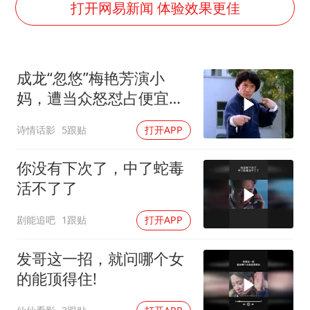
贵州轮胎子公司获美国退税8136万
打开网易新闻 体验效果更佳
吉林一“温度计大楼”读数爆表
27岁女子成组织卖淫集团主犯被通缉
成龙“忽悠”梅艳芳演小
感觉全东北都在等7号
妈，遭当众怒怼占便宜：
80后女柜员逆袭成4200亿银行副行长
醉拳对战夺命连环腿
诗情话影
5跟贴
打开APP
奋进开新局 实干挑大梁
你没有下次了，中了蛇毒
活不了了
剧能追吧
1跟贴
打开APP
发哥这一招，就问哪个女
的能顶得住!