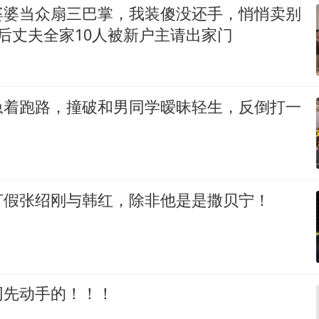
婆婆当众扇三巴掌，我装傻没还手，悄悄卖别
后丈夫全家10人被新户主请出家门
急着跑路，撞破和男同学暧昧轻生，反倒打一
打假张绍刚与韩红，除非他是是撒贝宁！
网先动手的！！！