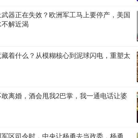
土武器正在失效？欧洲军工马上要停产，美国
水不解近渴
竟藏着什么？从模糊核心到泥球闪电，重塑太
不敢离婚，酒会甩我2巴掌，我一通电话让婆
州军区司令时，中央让杨勇去当政委，杨勇