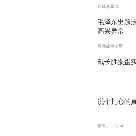
环球谈军武
毛泽东出题
高兴异常
晨曦故事汇聚
戴长胜掼蛋实
说个扎心的
糖果手工问问