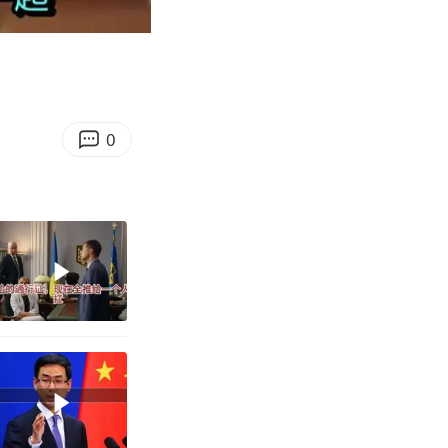
06:53
Enter
fullscreen
0℃～45℃
0