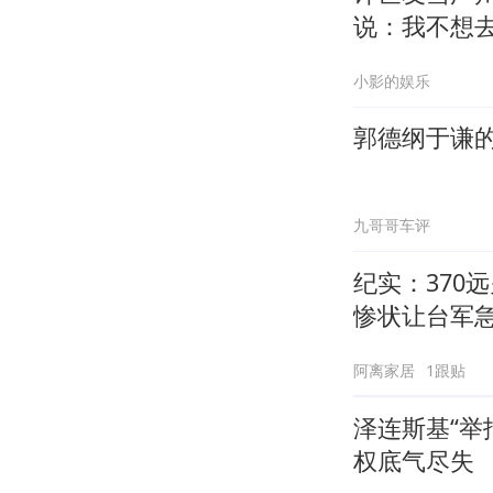
说：我不想
小影的娱乐
郭德纲于谦
九哥哥车评
纪实：370
惨状让台军
阿离家居
1跟贴
泽连斯基“举
权底气尽失