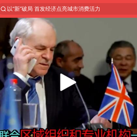
以“新”破局 首发经济点亮城市消费活力
47岁妈妈突然产女 26岁女儿：很震惊
阿根廷足协发文力挺因凡蒂诺
日本广岛民众举行游行反对政府行径
日韩股市高开跳水 SK海力士下挫转跌
AI能不能接广告
台风白海豚最新路径研判来了
OpenAI为免费用户升级GPT-5.6 Luna
我国编制完成新版全月地质图
现代版摸金校尉落网查获400多枚古币
毛宁转发梯田音乐会视频海外网友赞叹
男子结婚8年发现3个女儿均非亲生