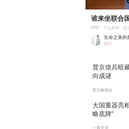
00:00
Play
谁来坐联合
声明：个人原创，仅
生命之泉的
四川
普京借兵暗
向成谜
星空解密站
大国重器亮
略底牌”
一窥究竟