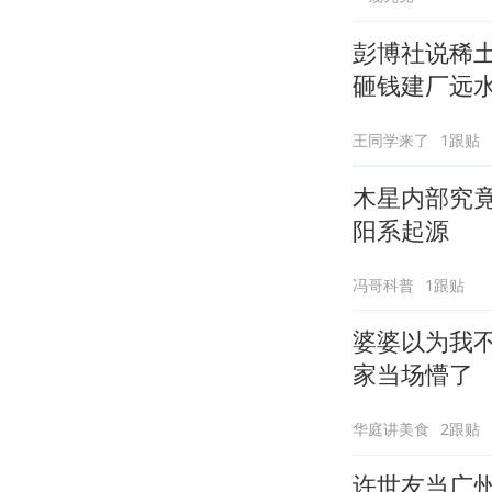
彭博社说稀
砸钱建厂远
王同学来了
1跟贴
木星内部究
阳系起源
冯哥科普
1跟贴
婆婆以为我
家当场懵了
华庭讲美食
2跟贴
许世友当广