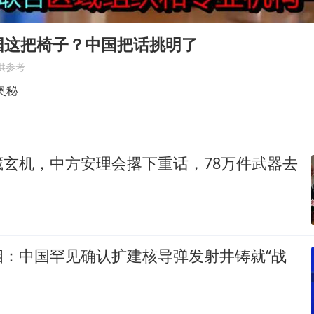
深圳地面沉降致车辆损坏系谣言
国这把椅子？中国把话挑明了
房主任回应争议
供参考
消费新图景｜多举措提升消费体验 释放夏日经济活力
奥秘
国家气候中心：8月将有4轮高温过程，部分地区可达4
“China Cool”成海外热词
奋进开新局 实干挑大梁
藏玄机，中方安理会撂下重话，78万件武器去
相：中国罕见确认扩建核导弹发射井铸就“战