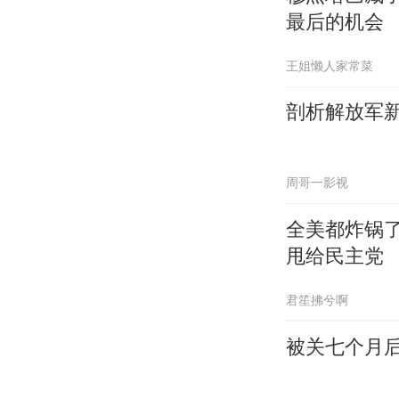
最后的机会
王姐懒人家常菜
剖析解放军
周哥一影视
全美都炸锅
甩给民主党
君笙拂兮啊
被关七个月