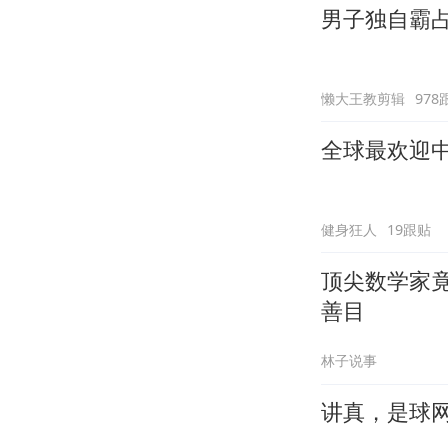
男子独自霸
懒大王教剪辑
978
全球最欢迎
健身狂人
19跟贴
顶尖数学家
善目
林子说事
讲真，是球