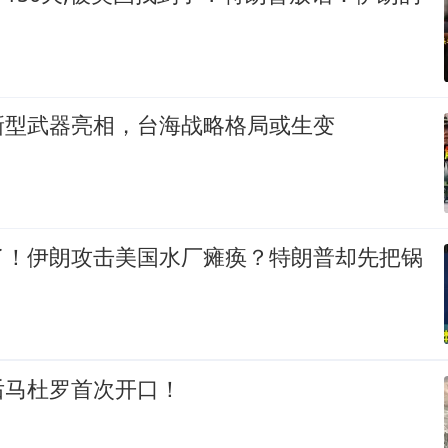
新型武器亮相，台海战略格局或生变
了！伊朗攻击美国水厂瘫痪？特朗普却先把锅
后马杜罗首次开口！