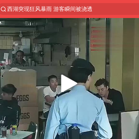
西湖突现狂风暴雨 游客瞬间被浇透
俄罗斯女子错过航班闯停机坪拦飞机
金饰克价一夜涨回1300元
新疆景区自驾服务费改为按车收费
多家A股公司收到美国关税退款
视频丨中国东方电气集团原党组副书记、董事宋致远
香港宏福苑火灾或由烟头引起
白海豚将正面袭击贯穿浙江
西贝创始人贾国龙押注鲜羊赛道
浙江台州《告全体市民书》
酒店回应车内过夜被收150元