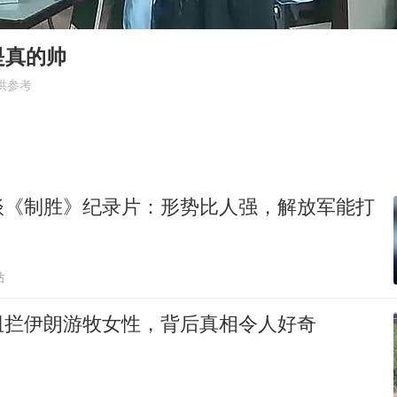
直击东北超：哈尔滨vs通辽
“不怕六爷挂得多 就怕六爷挂一颗”
是真的帅
几元成本的AI广告导致千万市值蒸发
供参考
36岁男演员成景区NPC后人气爆棚
人民的健康、体质、幸福一脉相承
谈《制胜》纪录片：形势比人强，解放军能打
！
贴
阻拦伊朗游牧女性，背后真相令人好奇