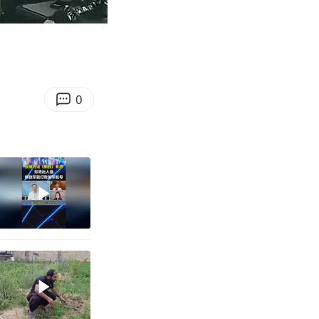
01:55
Enter
fullscreen
0