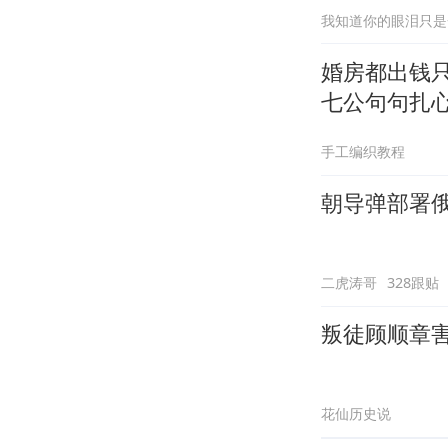
我知道你的眼泪只是
婚房都出钱
七公句句扎
手工编织教程
朝导弹部署
二虎涛哥
328跟贴
叛徒顾顺章害
花仙历史说