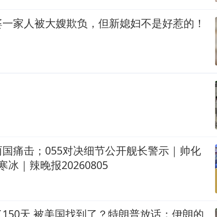
婆一家人被大嫂欺负，但新媳妇不是好惹的！
？
国痛击；055对决细节公开舰长警示｜帅化
寒冰｜辣晚报20260805
150天,被美国找到了？特朗普放话：伊朗的