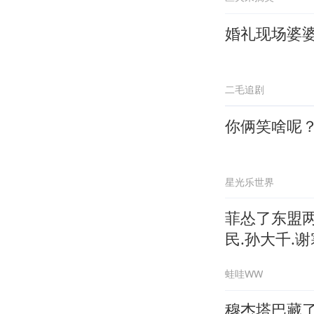
婚礼现场婆
二毛追剧
你俩笑啥呢
星光乐世界
菲怂了东盟两
民.孙大千.谢
蛙哇WW
穆杰塔巴藏了