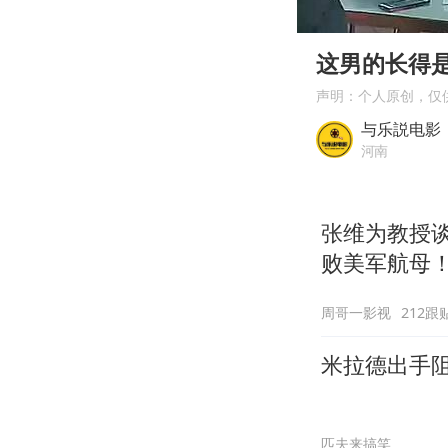
00:00
Play
这男的长得
声明：个人原创，仅
与乐説电影
河南
张维为教授
败美军航母
周哥一影视
212跟
米拉德出手
匹夫来搞笑