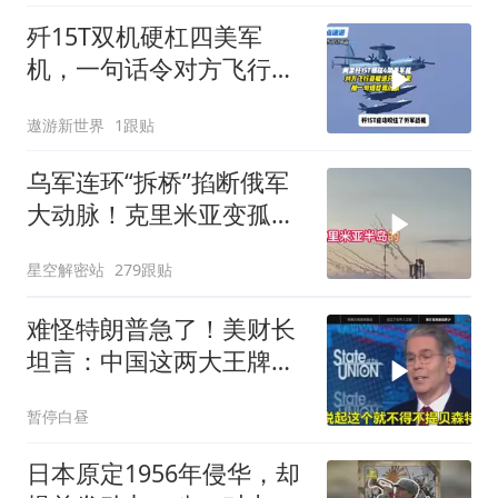
歼15T双机硬杠四美军
机，一句话令对方飞行员
无言以对
遨游新世界
1跟贴
乌军连环“拆桥”掐断俄军
大动脉！克里米亚变孤
岛，黑海舰队被迫“搬
星空解密站
279跟贴
家”？
难怪特朗普急了！美财长
坦言：中国这两大王牌，
彻底锁死美国咽喉
暂停白昼
日本原定1956年侵华，却