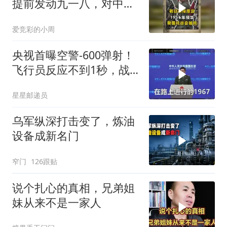
提前发动九一八，对中国
是福是祸？
爱竞彩的小周
央视首曝空警-600弹射！
飞行员反应不到1秒，战
友牺牲无人退缩！
星星邮递员
乌军纵深打击变了，炼油
设备成新名门
窄门
126跟贴
说个扎心的真相，兄弟姐
妹从来不是一家人