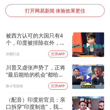
陈幸同晋级WTT横滨冠军赛8强
国防部：坚决反制任何闹海挑衅图谋
打开网易新闻 体验效果更佳
宇树科技中一签需缴款7.54万元
广东雷州通报特教老师招聘违规事件
被西方认可的大国只有4
两名乘客在飞机上因调节座椅起冲突
个，印度被排除在外，为
AI会终结印度“外包神话”吗
何只能算准大国？
外围打击
打开APP
夯实基础开新局
川普又虚张声势了，正将
“最后能给的机会”都给伊
朗！台媒点评
陈小毛笑哈
打开APP
（配音）印度前官员：亲
口拆穿“印度制造”，我们