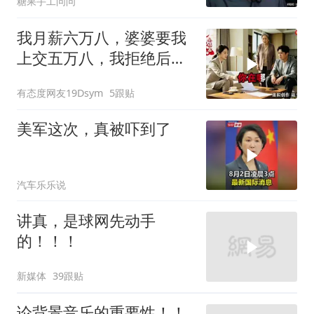
糖果手工问问
我月薪六万八，婆婆要我
上交五万八，我拒绝后她
换了门锁，12天后我决意
有态度网友19Dsym
5跟贴
离婚
美军这次，真被吓到了
汽车乐乐说
讲真，是球网先动手
的！！！
新媒体
39跟贴
论背景音乐的重要性！！