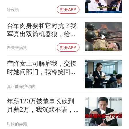
只有组装能力，算不上真
冷夜说
打开APP
正的工业制造
台军肉身要和它对抗？我
军亮出双筒机器狼，给登
陆步兵扫清通道
匹夫来搞笑
打开APP
空降女上司解雇我，交接
时她问部门，我冷笑回
答：明天
真正能保护你的
年薪120万被董事长砍到
月薪2万，我沉默不语，
当天竞品出12倍薪资挖走
时尚的弄潮
我