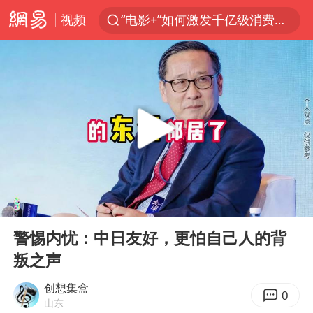
视频
“电影+”如何激发千亿级消费新活力？
东航新规：提前14天可免费退改签
台风白海豚中心风力增强
日本试射“战斧”导弹，国防部回应
曝韩国足协为外籍裁判员安排色情招待
四川宜宾市高县4.9级地震致1人死亡
向鹏0-3不敌张本智和
00:00
05:10
百花奖开幕式
Play
Ent
full
“新疆阿勒泰八月能滑雪”不实
警惕内忧：中日友好，更怕自己人的背
叛之声
我国外贸延续良好增长态势
刘国正说向鹏打得很窝囊
创想集盒
0
山东