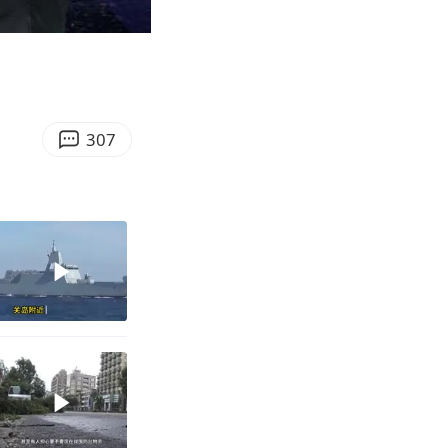
04:35
Enter
fullscreen
307