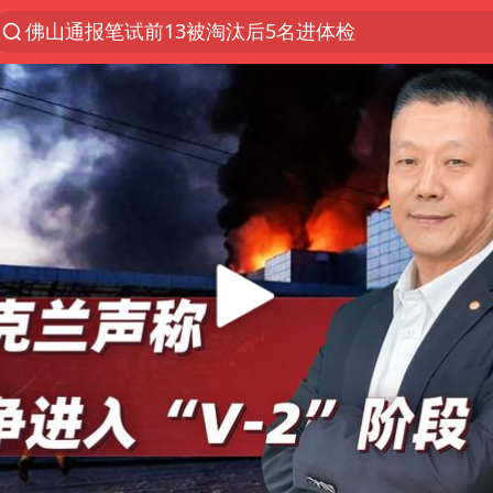
佛山通报笔试前13被淘汰后5名进体检
“秋天的第一杯奶茶”又刷屏
台风“白海豚”体型变大！环流面积接近13个浙江那么
泰国枪击案凶手先杀祖父母后行凶
泰国校园枪击案死亡人数升至7人
汪峰阻止14岁女儿买大牌
东航新规：提前14天可免费退改签
王力宏演唱会黄牛带观众藏匿被查获
台湾海峡南口北上船舶实施交通管制
国防部：坚决反制任何闹海挑衅图谋
陕西省委书记赶赴柞水县杏坪镇