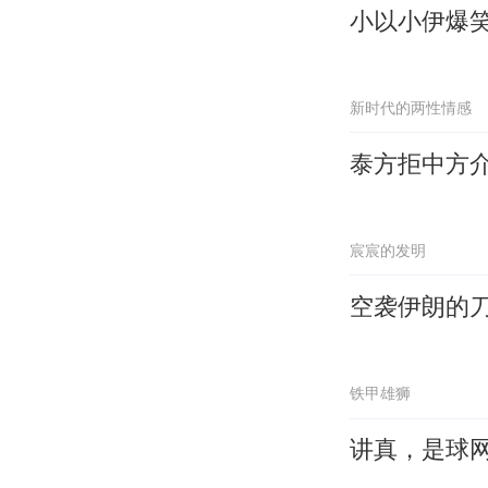
小以小伊爆
新时代的两性情感
泰方拒中方
宸宸的发明
空袭伊朗的
铁甲雄狮
讲真，是球