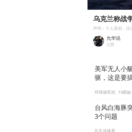
00:00
Play
乌克兰称战争
声明：个人原创，仅
允华说
江西
美军无人小艇
驱，这是要
环球谈军武
19跟贴
台风白海豚
3个问题
孔孔说体育