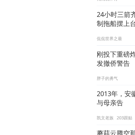
24小时三箭
制拖船摆上
侃侃世界之最
刚投下重磅
发撤侨警告
胖子的勇气
2013年，
与母亲告
凯文老族
203跟贴
蘑菇云腾空