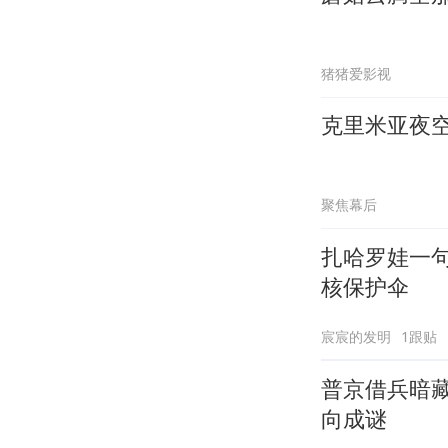
猪猪爱影视
克里米亚夜
聚焦幕后
扎哈罗娃一
核保护伞
宸宸的发明
1跟贴
普京借兵暗
向成谜