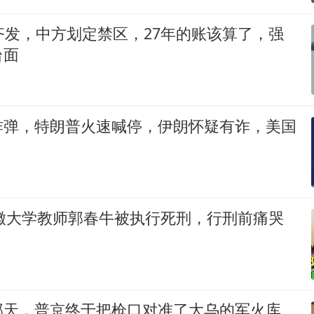
齐发，中方划定禁区，27年的账该算了，强
台面
炸弹，特朗普火速喊停，伊朗怀疑有诈，美国
安徽大学教师郭春牛被执行死刑，行刑前痛哭
那天，普京终于把枪口对准了大乌的军火库