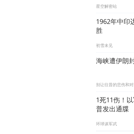
星空解密站
1962年中
胜
初雪未见
海峡遭伊朗
别让往昔的悲伤和对
1死11伤！
普发出通牒
环球谈军武