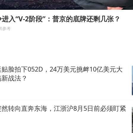
国防部回应日本试射“战斧”导弹
曝美拒绝乌增购“爱国者”导弹请求
进入“V-2阶段”：普京的底牌还剩几张？
改名后的“青海拉面”店
供参考
中国女篮热身赛7日将战尼日利亚
台风灿鸿未来对中国无影响
东方之约 相约未来
贴脸拍下052D，24万美元挑衅10亿美元大
搞新战法？
突然转向直奔东海，江浙沪8月5日前必须盯紧