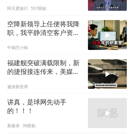
阿天爱旅行
557跟贴
空降新领导上任便将我降
职，我平静清空客户资
源，他事后求我回来稳住
牛锅巴小钒
业务
福建舰突破满载限制，新
的捷报接连传来，美媒已
经看得目不暇接
遨游新世界
讲真，是球网先动手
的！！！
新媒体
39跟贴