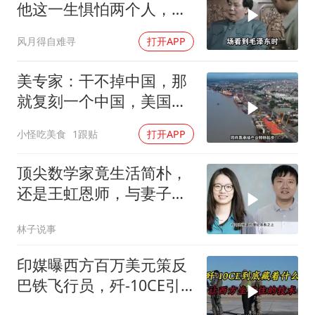
他这一生惧怕两个人，却
只敬佩一个人！
风月得自难寻
打开APP
美专家：干不掉中国，那
就复刻一个中国，美国看
上了这两个国家
小怪吃美食
1跟贴
打开APP
顶尖数学家竟生活简朴，
还是王虹恩师，与妻子合
照慈眉善目
林子说事
印媒曝西方百万美元策反
巴铁飞行员，歼-10CE引
西方关注