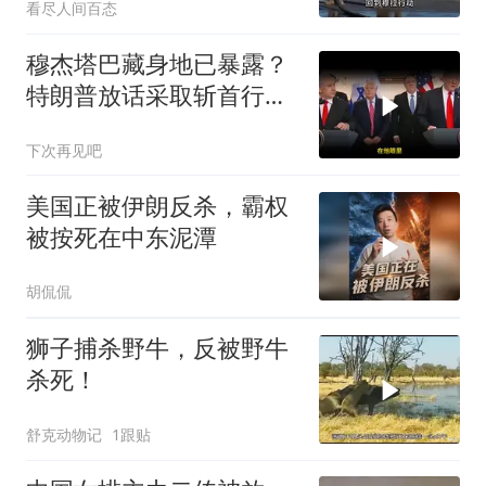
看尽人间百态
穆杰塔巴藏身地已暴露？
特朗普放话采取斩首行
动，美军机又被击落
下次再见吧
美国正被伊朗反杀，霸权
被按死在中东泥潭
胡侃侃
狮子捕杀野牛，反被野牛
杀死！
舒克动物记
1跟贴