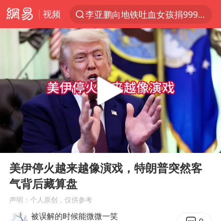
视频
李亚鹏向地铁吐血女孩捐99999元
探寻“技能+”促就业创业新路
周杰伦方辟谣“私生子”传闻
山东财大教授刘海明逝世 终年38岁
官方通报传销头目出狱办书院
逃犯看演唱会 刚出地铁就被逮住
台风白海豚可能在浙江登陆
00:00
06:44
因凡蒂诺首次公开道歉
Play
Ent
full
《Monica》填词人黎彼得去世
美伊停火越来越像演戏，特朗普突然客
气背后藏算盘
人贩子“梅姨”真实姓名曝光
声明：个人原创，仅供参考
谷歌首席科学家Jeff Dean离职创业
被误解的时候能微微一笑