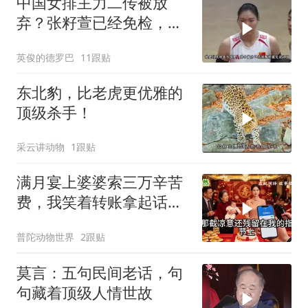
中国女排主力二传被放
弃？张籽萱已经免检，赵
勇为她选替补
英俊的德罗巴
11跟贴
东北豹，比老虎更优雅的
顶级杀手！
采云讲动物
1跟贴
满月宴上婆婆索三万辛苦
费，我笑着转账拿起话筒
宣布两件事
普陀动物世界
2跟贴
莫言：五句民间老话，句
句藏着顶级人情世故