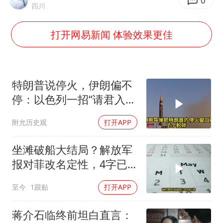
“银行午休1.5小时”留个窗口行不行
0
四川
41岁女子为鼓励女儿考上985研究生
打开网易新闻 体验效果更佳
蜜雪冰城员工抽烟收银 门店现已停业
陕西柞水遭遇暴雨五千余户群众转移
汕头市政府被约谈
特朗普说停火，伊朗偏不
董路致歉：泰国10岁黑人父母是伪造的
停：以色列一招“请君入
瓮”，把美国死死焊在中东
13岁少年白天写作业晚上夜市炒粉
附允历史观
打开APP
总书记关心百姓身边这些民生大事
坐滩破船大结局？解放军
报对菲改名定性，4字已
出，美航母向后撤
至今
1跟贴
打开APP
蒋介石临终前坦白直言：