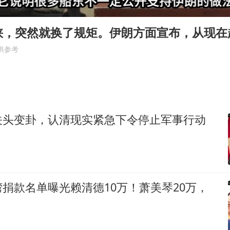
百花奖开幕式
38岁演员求职万岁山NPC成功
峡，突然就换了规矩。伊朗方面宣布，从现在
老中医：立秋后养心是关键
供参考
国防部：中国军队坚决反制任何闹海挑衅图谋
我国外贸延续良好增长态势
东航：国内客票提前14天免费退改
关头变卦，认清现实紧急下令停止军事行动
欧阳娜娜窦靖童好搭
夯实基础开新局
捐款名单曝光赖清德10万！萧美琴20万，