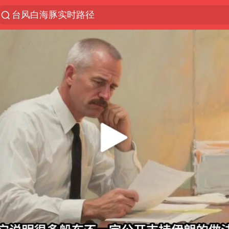
台风白海豚实时路径
“电影+”如何激发千亿级消费新活力？
秘鲁和墨西哥宣布恢复外交关系
沙特土耳其巴基斯坦签署共同防务协议
中医教你一招提升气血
全球首个长时储能一体化产业园量产
四川宜宾市高县4.9级地震致1人死亡
胜宏科技：股票交易异常波动
中巨芯：上半年归母净利润1405.77万元
美股存储板块集体大跌
U17国足点球大战淘汰河床晋级决赛