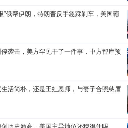
报”俄帮伊朗，特朗普反手急踩刹车，美国霸
叫停袭击，美方罕见干了一件事，中方智库预
竟生活简朴，还是王虹恩师，与妻子合照慈眉
模创历史新高，美国主导地位还稳得住吗