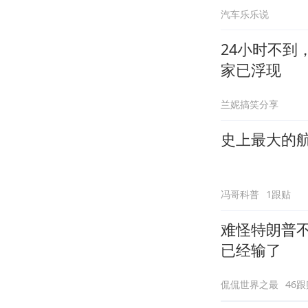
汽车乐乐说
24小时不到
家已浮现
兰妮搞笑分享
史上最大的航
冯哥科普
1跟贴
难怪特朗普
已经输了
侃侃世界之最
46跟