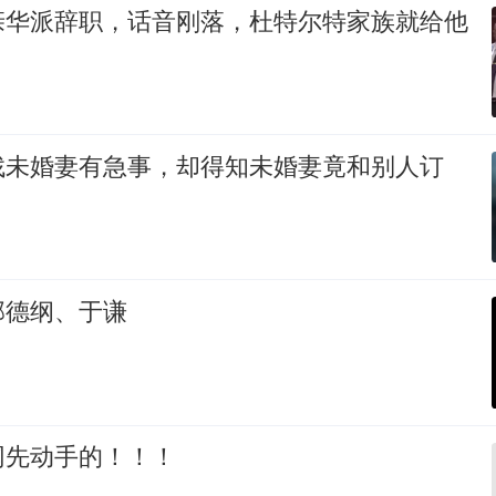
亲华派辞职，话音刚落，杜特尔特家族就给他
找未婚妻有急事，却得知未婚妻竟和别人订
郭德纲、于谦
网先动手的！！！