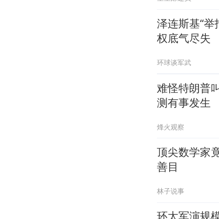
泽连斯基“举
权底气尽失
环球谈军武
难怪特朗普
测有事发生
烽火观察
顶尖数学家
善目
林子说事
环太军演规