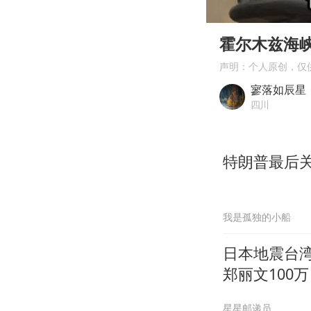
00:00
Play
霍尔木兹海
声明：个人原创，仅
寥落如辰星
四川
特朗普最后
我是孤独的小船
日本地震台湾
郑丽文100万
星星邮递员