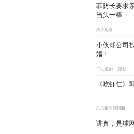
菲防长要求
当头一棒
烽火观察
小伙却公司
婚！
二毛追剧
1跟贴
《吃虾仁》
别人都叫我阿腈
讲真，是球