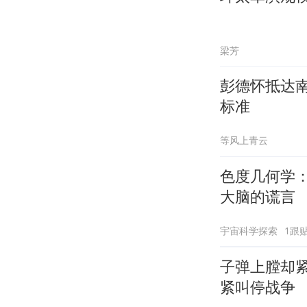
梁芳
彭德怀抵达
标准
等风上青云
色度几何学
大脑的谎言
宇宙科学探索
1跟
子弹上膛却
紧叫停战争