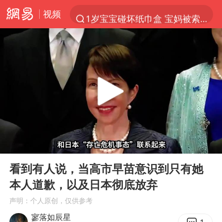
视频
1岁宝宝碰坏纸巾盒 宝妈被索赔924元
以“新”破局 首发经济点亮城市消费活力
Meta被判支付5.67亿美元
台风白海豚逼近 暴雨大暴雨来袭
47岁妈妈突然产女 26岁女儿：很震惊
阿根廷足协发文力挺因凡蒂诺
中国稀土盘中涨停
00:00
05:58
A股开盘：民爆、CPO等概念走强
Play
Ent
full
日本广岛民众举行游行反对政府行径
看到有人说，当高市早苗意识到只有她
本人道歉，以及日本彻底放弃
21楼高空抛物嫌疑人被拘留
声明：个人原创，仅供参考
男子杀人后逃进深山21年活得像野人
寥落如辰星