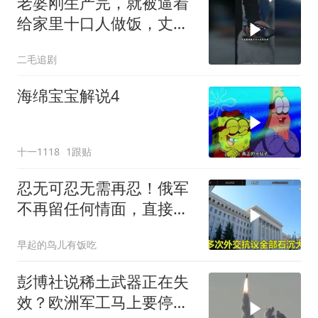
老婆刚生产完，就被逼着
给家里十口人做饭，丈夫
傻眼了！
二毛追剧
海绵宝宝解说4
十一1118
1跟贴
忍无可忍无需再忍！俄军
不再留任何情面，直接炸
平基辅美国军工厂
早起的鸟儿有饭吃
彭博社说稀土武器正在失
效？欧洲军工马上要停