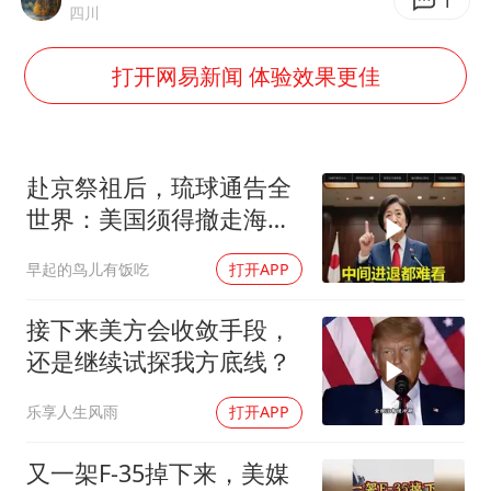
日韩股市高开跳水 SK海力士下挫转跌
1
四川
台风白海豚最新路径研判来了
打开网易新闻 体验效果更佳
OpenAI为免费用户升级GPT-5.6 Luna
船舶避风项目停工 多地全力防台风
我国编制完成新版全月地质图
赴京祭祖后，琉球通告全
“深圳地面沉降致车辆损坏”不实
世界：美国须得撤走海马
斯，日本陷入被动
男子结婚8年发现3个女儿均非亲生
早起的鸟儿有饭吃
打开APP
奋进开新局 实干挑大梁
接下来美方会收敛手段，
还是继续试探我方底线？
乐享人生风雨
打开APP
又一架F-35掉下来，美媒