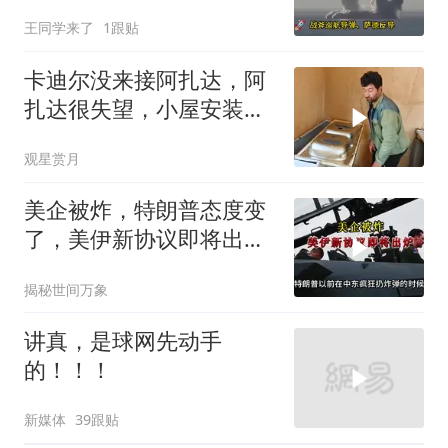
产，美国砸钱建厂远水不
王同学来了
1跟贴
解近渴
卡迪尔没来接阿扎达，阿
扎达很失望，小屋安装厨
房台面
观星赏月
美企被炸，特朗普态度变
了，美伊新协议即将出
炉？又被中方说中了
揭秘世间万象
讲真，是球网先动手
的！！！
新媒体
39跟贴