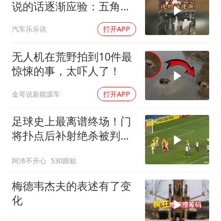
说的话逐渐应验：五角大
楼要亏大了
汽车乐乐说
打开APP
无人机在荒野拍到10件最
惊悚的事，太吓人了！
金哥说新能源车
打开APP
足球史上最离谱终场！门
将扑点后补射绝杀被判无
效
阿沛不开心
530跟贴
梅德韦杰夫的表述有了变
化