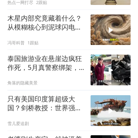
热点一网打尽
2跟贴
木星内部究竟藏着什么？
从模糊核心到泥球闪电，
重塑太阳系起源
冯哥科普
1跟贴
泰国旅游业在悬崖边疯狂
作死，5月真警察绑架，7
月假警察杀人
角落的隐藏美景
只有美国印度算超级大
国？剑桥教授：世界强国
只有4个，没有印度
雪儿爱追剧