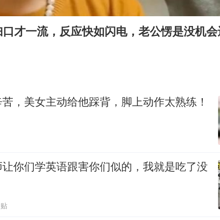
号召领导带头休假 是大家不想休吗
律师称“梅姨”若满75岁或不适用死刑
妇口才一流，反应快如闪电，老公愣是没机会
《歌手》歌王之战帮唱嘉宾官宣
“梅姨”准确年龄仍未知
南昌一规划馆现“阴间座椅”字样
上海一酒店房间爬满床虱 住客反被怼
辛苦，美女主动给他踩背，脚上动作太熟练！
中国经济展现强大韧性和活力
师让你们学英语跟害你们似的，我就是吃了没
跟贴