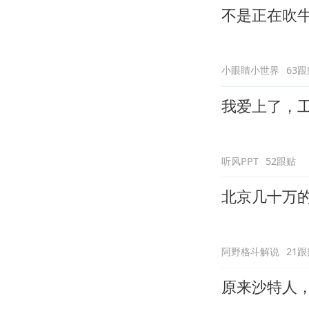
不是正在吹
小眼睛小世界
63跟
我爱上了，
听风PPT
52跟贴
北京几十万的
阿野格斗解说
21跟
原来沙特人