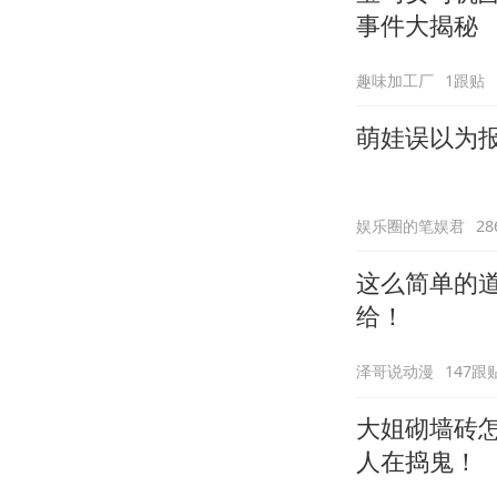
事件大揭秘
趣味加工厂
1跟贴
萌娃误以为
娱乐圈的笔娱君
2
这么简单的
给！
泽哥说动漫
147跟
大姐砌墙砖
人在捣鬼！