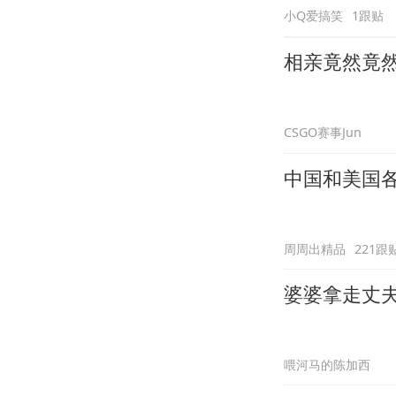
小Q爱搞笑
1跟贴
相亲竟然竟
CSGO赛事Jun
中国和美国
周周出精品
221跟
婆婆拿走丈
喂河马的陈加西