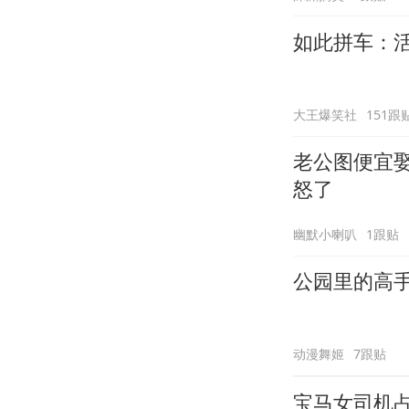
如此拼车：
大王爆笑社
151跟
老公图便宜
怒了
幽默小喇叭
1跟贴
公园里的高
动漫舞姬
7跟贴
宝马女司机