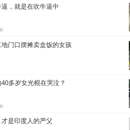
牛逼，就是在吹牛逼中
贴
工地门口摆摊卖盒饭的女孩
40多岁女光棍在哭泣？
贴
，才是印度人的严父