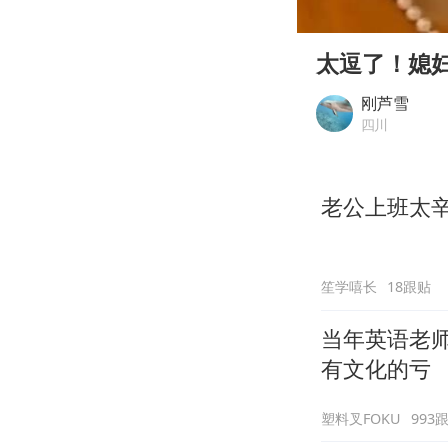
00:00
Play
太逗了！媳
刚芦雪
四川
老公上班太
笙学嘻长
18跟贴
当年英语老
有文化的亏
塑料叉FOKU
993