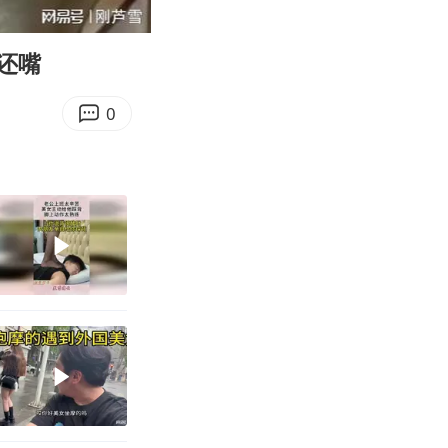
13:06
Enter
fullscreen
还嘴
0