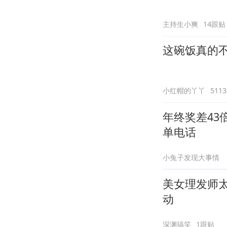
主持生小爽
14跟贴
这碗饭真的
小红帽的丫丫
511
年终奖差43
单电话
小兔子发现大事情
美女理发师
动
深渊搞笑
1跟贴