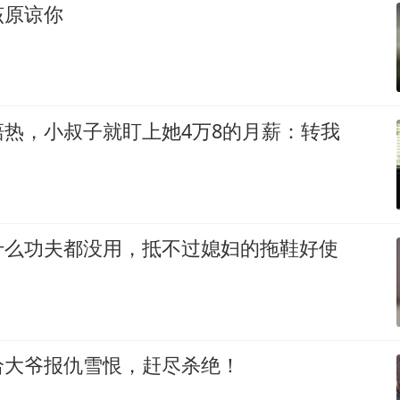
该原谅你
热，小叔子就盯上她4万8的月薪：转我
什么功夫都没用，抵不过媳妇的拖鞋好使
给大爷报仇雪恨，赶尽杀绝！