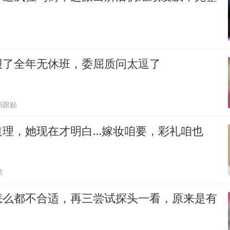
报了全年无休班，委屈质问太逗了
86跟贴
道理，她现在才明白…嫁妆咱要，彩礼咱也
贴
怎么都不合适，再三尝试探头一看，原来是有