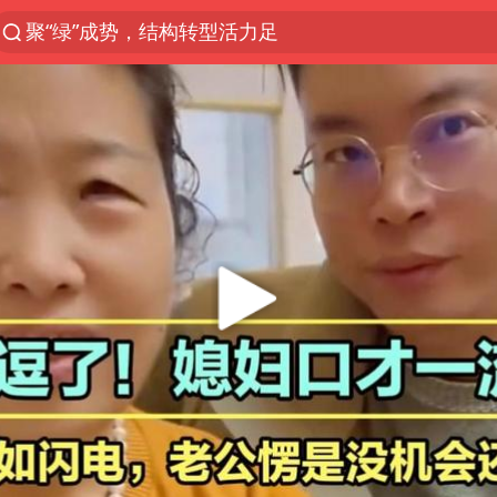
聚“绿”成势，结构转型活力足
80后女柜员逆袭成4200亿银行副行长
多地要求领导干部带头休假
四川资阳市原市长王善平被判11年
金饰克价大幅跳涨
24小时不关空调 电费会更低吗
郑国霖回应去景区上班被保安拦下
浙江舟山21条水上客运航线停航
空调发明出来竟然不是为了给人降温
今年4位周星驰电影配角去世
中国五箭齐发反制美国