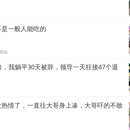
不是一般人能吃的
3跟贴
倍，我躺平30天被辞，领导一天狂接47个退
太热情了，一直往大哥身上凑，大哥吓的不敢