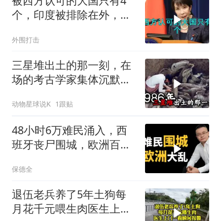
被西方认可的大国只有4
个，印度被排除在外，为
何只能算准大国？
外围打击
三星堆出土的那一刻，在
场的考古学家集体沉默
了，颠覆所有人的认知
动物星球说K
1跟贴
48小时6万难民涌入，西
班牙丧尸围城，欧洲百年
霸权终极反噬！
保德全
退伍老兵养了5年土狗每
月花千元喂生肉医生上门