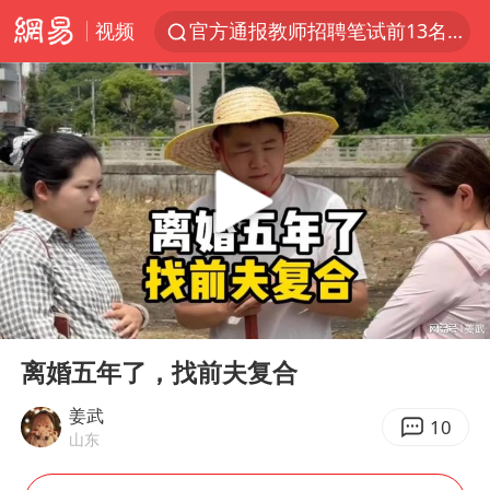
视频
官方通报教师招聘笔试前13名被淘汰
97岁英国奶奶飞上天再破吉尼斯纪录
27岁女子组织卖淫集团被悬赏通缉
泸溪河：桃酥吃出金属牙冠视频不实
泰国校园枪击案死亡人数升至7人
美国将对多晶硅衍生品加征15%关税
改名后的“青海拉面”店
00:00
08:00
泰高官回应中国人在泰遭歧视：全面调查
Play
Ent
full
火把节震撼瞬间
离婚五年了，找前夫复合
四川宜宾市高县发生4.9级地震
姜武
10
山东
公司“上四休三”但要降薪1000元