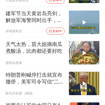
小虎新车推荐员
打开APP
建军节当天黄岩岛亮剑，
解放军海警同时出手，菲
律宾的挑衅该收场了
环球谈军武
打开APP
天气太热，苗大姐摘南瓜
煮酸汤，比肉都还要好吃
苗阿朵美食
特朗普刚喊停打击就宣布
撤侨，美军司令写信“二选
一”，伊朗这回还会上当
附允历史观
2跟贴
吗？