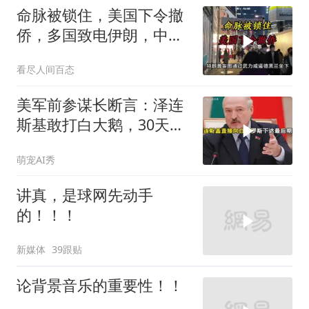
命脉被锁住，美国下令撤
侨，多国致电伊朗，中国
两大判断全部成真
看尽人间百态
美军前参谋长断言：泽连
斯基敢打白大鹅，30天内
大乌必投降
萌宠AI秀
讲真，是球网先动手
的！！！
新媒体
39跟贴
论背景音乐的重要性！！