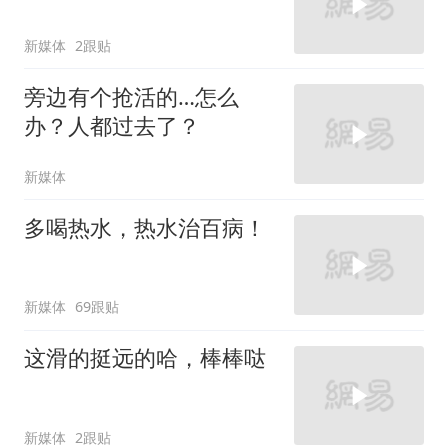
新媒体
2跟贴
旁边有个抢活的…怎么
办？人都过去了？
新媒体
多喝热水，热水治百病！
新媒体
69跟贴
这滑的挺远的哈，棒棒哒
新媒体
2跟贴