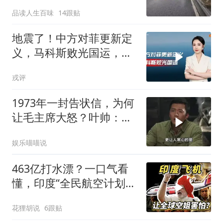
一看瞬间报警
品读人生百味
14跟贴
地震了！中方对菲更新定
义，马科斯败光国运，还
剩19万亿债务未还
戎评
1973年一封告状信，为何
让毛主席大怒？叶帅：杀
一儆百！
娱乐喵喵说
463亿打水漂？一口气看
懂，印度“全民航空计划”
翻车史！
花狸胡说
6跟贴