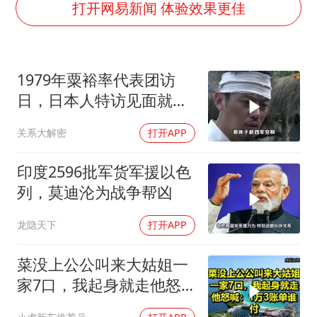
男子杀人后逃进深山21年活得像野人
打开网易新闻 体验效果更佳
台风灿鸿未来对中国无影响
美媒称美国想用战术核武器对抗中俄
1979年粟裕率代表团访
29岁依旧是小孩 外婆偷偷给孙女塞钱
日，日本人特访见面就喊
985博士后被曝在妻子孕期出轨后续
首长好
关系大解密
打开APP
如何把百年大党建设得更加坚强有力？
印度2596批军货军援以色
列，莫迪沦为战争帮凶
龙隐天下
打开APP
菜没上公公叫来大姑姐一
家7口，我起身就走他怒
喊：1万3账单谁付