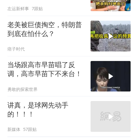
出门！
左运新鲜事
7跟贴
老美被巨债掏空，特朗普
到底在怕什么？
痞子时代
当场跟高市早苗唱了反
调，高市早苗下不来台！
勇敢的探索世界
讲真，是球网先动手
的！！！
新媒体
57跟贴