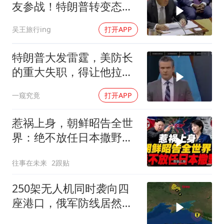
友参战！特朗普转变态
度，英法德俄选边站
吴王旅行ing
打开APP
特朗普大发雷霆，美防长
的重大失职，得让他拉下
脸去求内塔尼亚胡
一窥究竟
打开APP
惹祸上身，朝鲜昭告全世
界：绝不放任日本撒野！
高市还能硬撑多久
往事在未来
2跟贴
250架无人机同时袭向四
座港口，俄军防线居然彻
底瘫痪