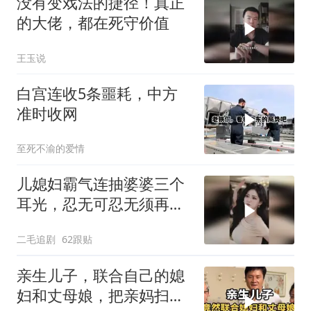
没有变戏法的捷径！真正
的大佬，都在死守价值
王玉说
白宫连收5条噩耗，中方
准时收网
至死不渝的爱情
儿媳妇霸气连抽婆婆三个
耳光，忍无可忍无须再
忍，太解气了！
二毛追剧
62跟贴
亲生儿子，联合自己的媳
妇和丈母娘，把亲妈扫地