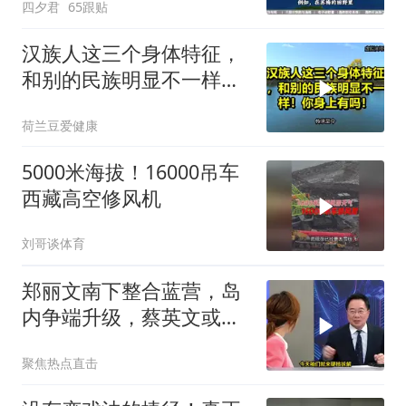
四夕君
65跟贴
汉族人这三个身体特征，
和别的民族明显不一样！
你身上有吗！
荷兰豆爱健康
5000米海拔！16000吊车
西藏高空修风机
刘哥谈体育
郑丽文南下整合蓝营，岛
内争端升级，蔡英文或宣
战2028
聚焦热点直击