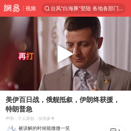
视频
台风“白海豚”登陆 各地各部门全力应对
贾冰私人饭局被偷拍
上海青浦区启动防汛防台Ⅰ级响应
血指纹匹配成功，20年悬案告破！凶手被执行死刑
医疗垃圾做手机壳 这也是谋财害命
辽宁28名务农人员中暑死亡？官方辟谣
独闯南太行失联14天的女子已找到
00:00
05:10
费大厨口号更改 不再宣传小炒肉大王
Play
Ent
full
演员秦焰去世 曾出演《狂飙》
美伊百日战，俄舰抵叙，伊朗终获援，
特朗普急
成都多趟列车临时停运
声明：个人原创，仅供参考
大疆错失宇树
被误解的时候能微微一笑