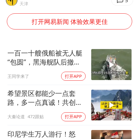
国防部：坚决反制任何闹海挑衅图谋
5
天津
胡彦斌韩磊 谁帮谁
打开网易新闻 体验效果更佳
胡彦斌获《歌手2026》歌王
秋天的第一杯奶茶到底有多火
38岁演员求职万岁山NPC成功
一百一十艘俄船被无人艇
我国外贸延续良好增长态势
“包圆”，黑海舰队后撤数
百里，制海权彻底易手
胜宏科技：股票交易异常波动
王同学来了
打开APP
夯实基础开新局
希望景区都能少一点套
路，多一点真诚！共创良
好旅游环境！
大秦论道
472跟贴
打开APP
印尼学生万人游行！怒