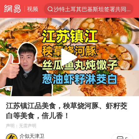
视频
沙特土耳其巴基斯坦签署共同防务协议
“电影+”如何激发千亿级消费新活力？
泉州市委书记张毅恭被查
台风白海豚已进入24小时警戒线
全球首个长时储能一体化产业园量产
台风白海豚或吞并鲸鱼 登陆地点更新
四川宜宾市高县4.9级地震致1人死亡
00:00
03:16
名创优品回应女子吐槽内裤质量差
Play
Ent
full
中巨芯：上半年归母净利润1405.77万元
江苏镇江品美食，秧草烧河豚、虾籽茭
白等美食，倍儿香！
中国女篮70-67险胜尼日利亚女篮
声明：无需声明
U17国足点球大战淘汰河床晋级决赛
介似天津卫