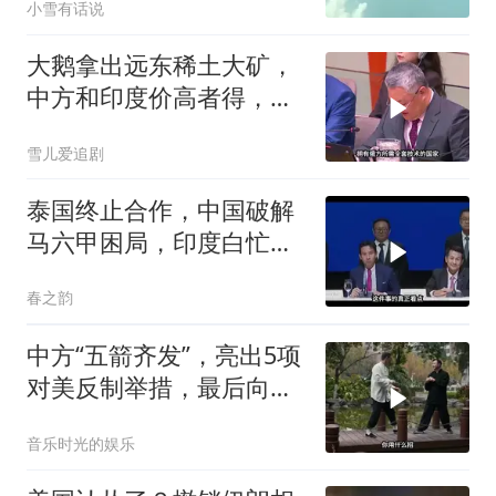
小雪有话说
大鹅拿出远东稀土大矿，
中方和印度价高者得，背
后全是各种算计
雪儿爱追剧
泰国终止合作，中国破解
马六甲困局，印度白忙一
场
春之韵
中方“五箭齐发”，亮出5项
对美反制举措，最后向美
方提出一项要求
音乐时光的娱乐