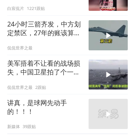
愤又温暖
白宸侃片
1221跟贴
24小时三箭齐发，中方划
定禁区，27年的账该算
了，强制拖船摆上台面
侃侃世界之最
美军捂着不让看的战场损
失，中国卫星拍了个一清
二楚
侃侃世界之最
2跟贴
讲真，是球网先动手
的！！！
新媒体
39跟贴