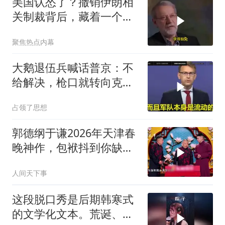
美国认怂了？撤销伊朗相
关制裁背后，藏着一个说
不出口的尴尬
聚焦热点内幕
大鹅退伍兵喊话普京：不
给解决，枪口就转向克里
姆林宫！
占领了思想
郭德纲于谦2026年天津春
晚神作，包袱抖到你缺氧
笑到肚子疼！
人间天下事
这段脱口秀是后期韩寒式
的文学化文本。荒诞、激