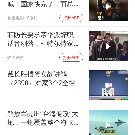
喊：国家快完了，而总统
却装看不见？
起喜电影
6跟贴
打开APP
菲防长要求亲华派辞职，
话音刚落，杜特尔特家族
就给他当头一棒
烽火观察
打开APP
戴长胜掼蛋实战讲解
（2390）对家3个2全控
解放军亮出“台海专攻”大
炮，一炮覆盖整个海峡，
有人该睡不着了