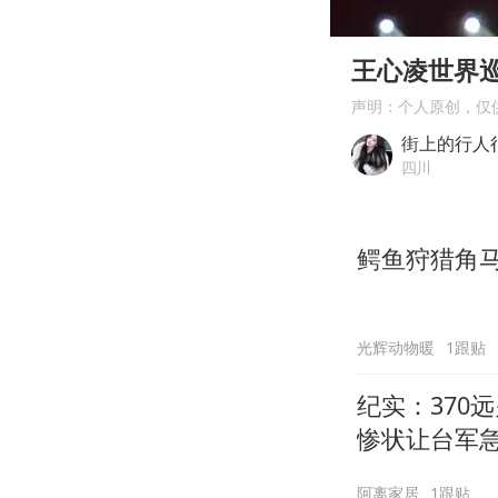
00:00
Play
王心凌世界
声明：个人原创，仅
街上的行人
四川
鳄鱼狩猎角
光辉动物暖
1跟贴
纪实：370
惨状让台军
阿离家居
1跟贴