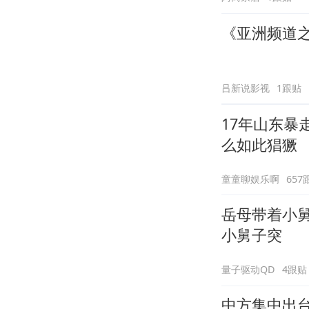
《亚洲频道
吕新说影视
1跟贴
17年山东
么如此猖獗
童童聊娱乐啊
657
岳母带着小
小舅子突
量子驱动QD
4跟贴
中方集中出