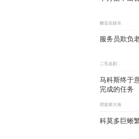
糖逗在娱乐
服务员欺负
二毛追剧
马科斯终于
完成的任务
理发师大海
科莫多巨蜥