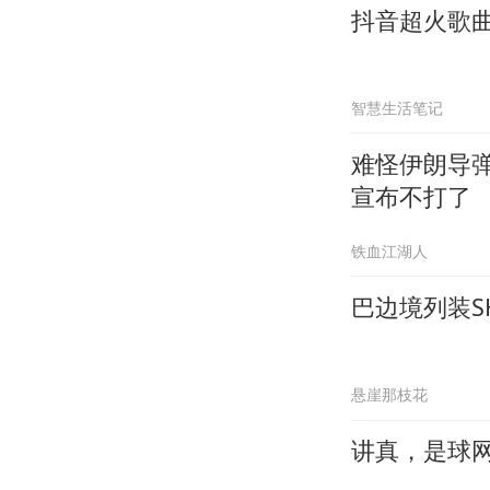
抖音超火歌
智慧生活笔记
难怪伊朗导
宣布不打了
铁血江湖人
巴边境列装S
悬崖那枝花
讲真，是球