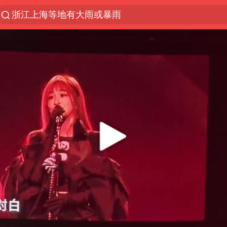
浙江上海等地有大雨或暴雨
光影经济撬动暑期消费新蓝海
新疆优化调整景区内自驾服务费
微信又有新功能，你可以“撤回”你的撤回了！
梁家辉：到内地拍戏不是北上是回归
“新疆的交警怎么个个像我妈”
情侣平潭拍日出坠崖1死1伤
西湖突现狂风暴雨 游客瞬间被浇透
香港正式允许“拒绝抢救”
白海豚将正面袭击贯穿浙江
《欢迎来龙餐馆》口碑