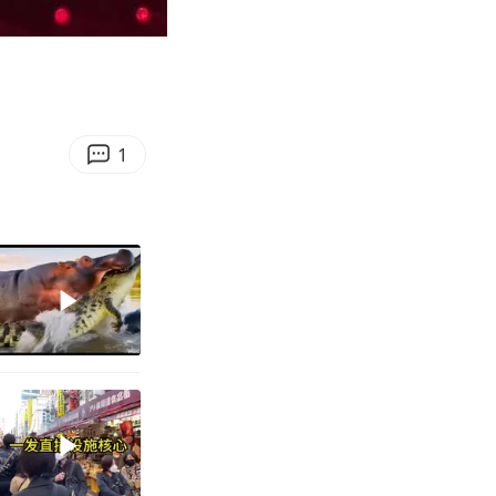
02:48
Enter
fullscreen
1