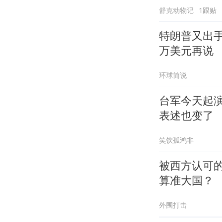
舒克动物记
1跟贴
特朗普又出
万美元再说
环球简说
台军今天起
表述也变了
笑饮孤鸿非
被西方认可
算准大国？
外围打击