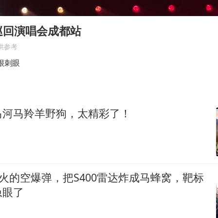
郑丽文：台湾从来没有“独立”过
几元成本的AI广告导致千万市值蒸发
巡回演唱会成都站
酒店回应车内过夜被收150元
供参考
商场现钱学森巨幅海报 负责人回应
很刺眼
杭州全市有序停课
“不怕六爷挂得多 就怕六爷挂一颗”
马河马羚羊野狗，太精彩了！
全民健身事业高质量发展
乐享全民健身 共筑健康中国
远火的空爆弹，把S400雷达炸成马蜂窝，靶标
急眼了