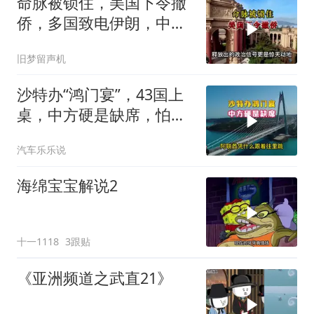
命脉被锁住，美国下令撤
侨，多国致电伊朗，中国
两大判断全部成真
旧梦留声机
沙特办“鸿门宴”，43国上
桌，中方硬是缺席，怕得
罪伊朗？格局小了
汽车乐乐说
海绵宝宝解说2
十一1118
3跟贴
《亚洲频道之武直21》