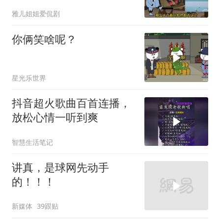
雅儿姐姐爱侃剧
你俩笑啥呢？
星光乐世界
抖音超火歌曲百首连播，
放松心情一听到爽
智慧生活笔记
讲真，是球网先动手
的！！！
新媒体
39跟贴