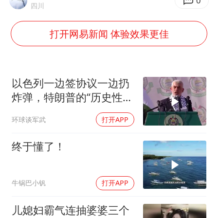
上半年国内居民出游人次34.63亿
0
四川
22岁女生独闯南太行失联12天
打开网易新闻 体验效果更佳
薛之谦杭州站演唱会取消
张本智和：零封向鹏不意外
今年第二强台风将带来多大影响
以色列一边签协议一边扔
“准2万亿”之城点名支持三所大学
炸弹，特朗普的“历史性协
议”到底算不算数
习近平心系体育强国建设
环球谈军武
打开APP
终于懂了！
牛锅巴小钒
打开APP
儿媳妇霸气连抽婆婆三个