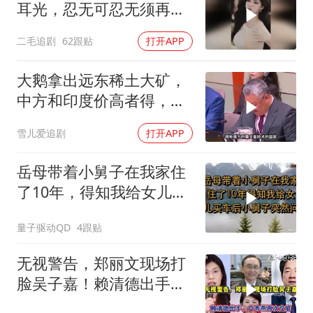
耳光，忍无可忍无须再
忍，太解气了！
二毛追剧
62跟贴
打开APP
大鹅拿出远东稀土大矿，
中方和印度价高者得，背
后全是各种算计
雪儿爱追剧
打开APP
岳母带着小舅子在我家住
了10年，得知我给女儿买
车后，小舅子突
量子驱动QD
4跟贴
无视警告，郑丽文现场打
脸吴子嘉！赖清德出手，
卢秀燕再次交底