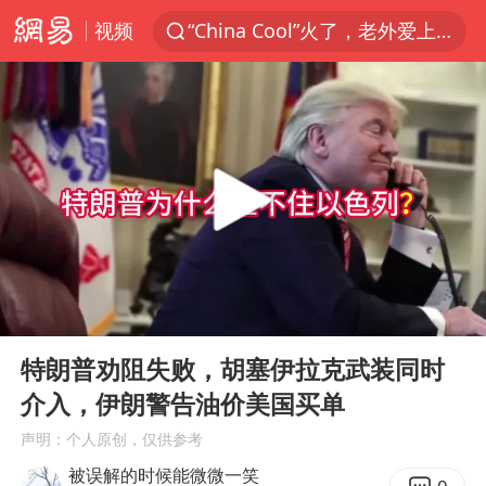
视频
“China Cool”火了，老外爱上中国避暑游
香港宏福苑火灾或由烟头引起
浙江台州《告全体市民书》
美拟年底前首次测试“金穹”反导系统
四川宜宾3.4级地震
网约车司机充电时猝死保险拒赔
陕西柞水泥石流已致2死 仍有1人失联
00:00
06:20
泰国初中生饮弹自尽前开了26枪
Play
Ent
full
多所高校取消艺考
特朗普劝阻失败，胡塞伊拉克武装同时
介入，伊朗警告油价美国买单
店主称换“青海拉面”招牌后生意更好
声明：个人原创，仅供参考
伊斯兰版北约来了吗
被误解的时候能微微一笑