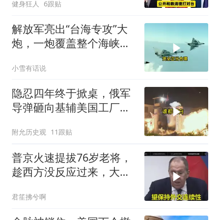
健身狂人
6跟贴
解放军亮出“台海专攻”大
炮，一炮覆盖整个海峡，
有人该睡不着了
小雪有话说
隐忍四年终于掀桌，俄军
导弹砸向基辅美国工厂，
背后这步棋太狠了
附允历史观
11跟贴
普京火速提拔76岁老将，
趁西方没反应过来，大鹅
外交要动真格了
君笙拂兮啊