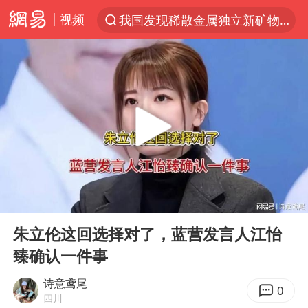
视频
我国发现稀散金属独立新矿物——乌斯河锗矿
台风“白海豚”登陆 各地各部门全力应对
部分银行上调存款利率
小沈阳加盟《披荆斩棘》
新疆生产建设兵团生态环境局原局长被查
朱一龙的鼻子怎么了
三预警齐发 11个省份有大到暴雨
00:00
11:41
国乒连续两站无缘冠军
Play
Ent
full
上海鼓励居家办公
朱立伦这回选择对了，蓝营发言人江怡
臻确认一件事
5万小车卖不动 微型代步车集体遇冷
4.2平卫生间补漏注胶花1.55万
诗意鸢尾
0
四川