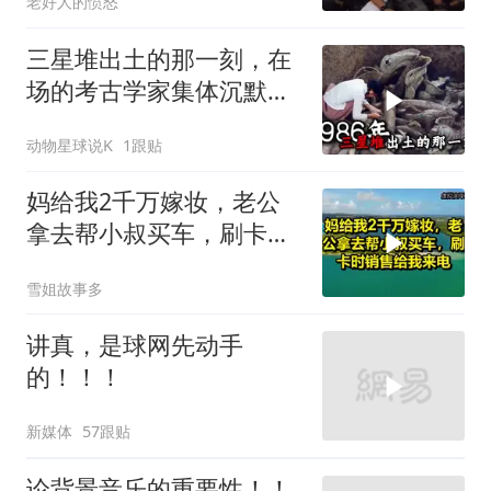
老好人的愤怒
三星堆出土的那一刻，在
场的考古学家集体沉默
了，颠覆所有人的认知
动物星球说K
1跟贴
妈给我2千万嫁妆，老公
拿去帮小叔买车，刷卡时
销售给我来电！
雪姐故事多
讲真，是球网先动手
的！！！
新媒体
57跟贴
论背景音乐的重要性！！