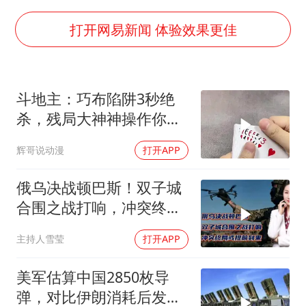
上海地铁4条线路全线停运
周星驰妈妈现身香港首映礼
打开网易新闻 体验效果更佳
湖北启动重大气象灾害三级应急响应
白海豚路径图
斗地主：巧布陷阱3秒绝
56岁刘奕君跟13岁女儿合跳
杀，残局大神神操作你学
大疆错失宇树
废？
辉哥说动漫
打开APP
“还不如不放假”
从科技创新看开局起步的时与势
俄乌决战顿巴斯！双子城
合围之战打响，冲突终局
或提前到来
主持人雪莹
打开APP
美军估算中国2850枚导
弹，对比伊朗消耗后发现