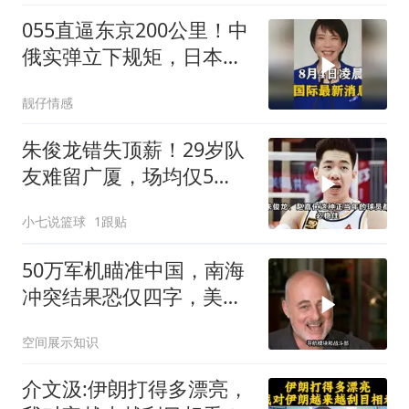
055直逼东京200公里！中
俄实弹立下规矩，日本除
了拍照根本不敢动
靓仔情感
朱俊龙错失顶薪！29岁队
友难留广厦，场均仅5
分，比胡金秋更该卖
小七说篮球
1跟贴
50万军机瞄准中国，南海
冲突结果恐仅四字，美防
长曾紧急下令
空间展示知识
介文汲:伊朗打得多漂亮，