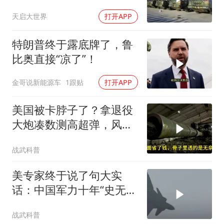
一个尴尬现实
天启大世界
打开APP
特朗普终于露底牌了，鲁
比奥直接“凉了”！
金哥说新能源车
1跟贴
打开APP
美国被卡脖子了？拿退役
大炮凑数测高超弹，风洞
技术落后中国整整一代
战武科普
美专家终于说了句大实
话：中国军力十年“史无前
例”狂飙，美国这次真坐不
战武科普
住了