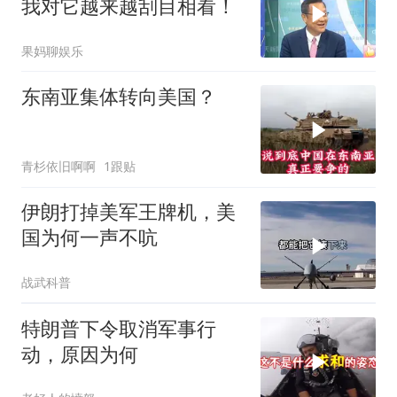
我对它越来越刮目相看！
果妈聊娱乐
东南亚集体转向美国？
青杉依旧啊啊
1跟贴
伊朗打掉美军王牌机，美
国为何一声不吭
战武科普
特朗普下令取消军事行
动，原因为何