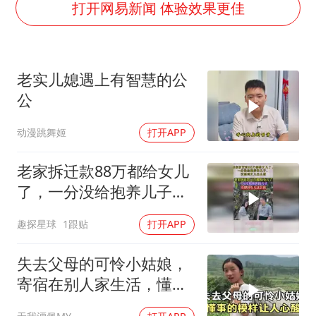
上海将苏州河水强排至黄浦江
打开网易新闻 体验效果更佳
我国民营企业创新动能持续增强
苏有朋亮相百花奖
老实儿媳遇上有智慧的公
高铁双人座被免票儿童挤成3人座
公
中方：奉劝美方解除对古巴制裁封锁
动漫跳舞姬
打开APP
“老戏骨”秦焰去世
伊朗最高领袖将任命数名高级指挥官
老家拆迁款88万都给女儿
真理之光，何以能照亮复兴之路？
了，一分没给抱养儿子，
没想到女儿这么做
趣探星球
1跟贴
打开APP
失去父母的可怜小姑娘，
寄宿在别人家生活，懂事
的模样让人心酸