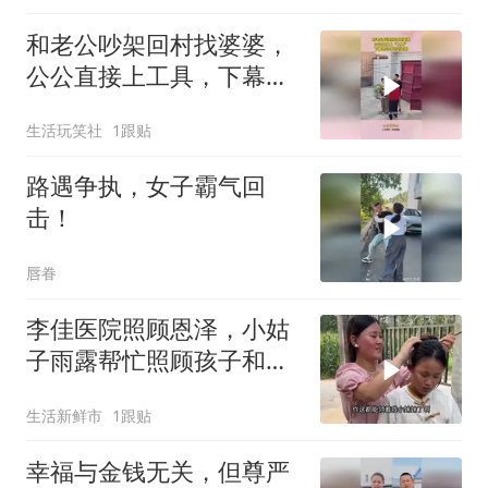
和老公吵架回村找婆婆，
公公直接上工具，下幕老
公吓的赶紧跑
生活玩笑社
1跟贴
路遇争执，女子霸气回
击！
唇眷
李佳医院照顾恩泽，小姑
子雨露帮忙照顾孩子和家
里，姑嫂一家亲！
生活新鲜市
1跟贴
幸福与金钱无关，但尊严