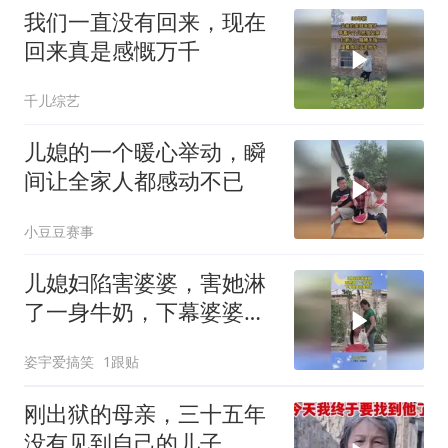
我们一直没有回来，现在
回来真是感慨万千
千儿综艺
儿媳的一个暖心举动，瞬
间让全家人都感动不已
小豆豆赛事
儿媳妇陷害婆婆，害她淋
了一身牛奶，下幕婆婆彻
底怒了
姿宇爱搞笑
1跟贴
刚出狱的母亲，三十五年
没有见到自己的儿子，今