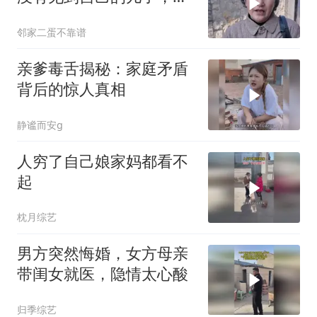
天终于有消息了！
邻家二蛋不靠谱
亲爹毒舌揭秘：家庭矛盾
背后的惊人真相
静谧而安g
人穷了自己娘家妈都看不
起
枕月综艺
男方突然悔婚，女方母亲
带闺女就医，隐情太心酸
归季综艺