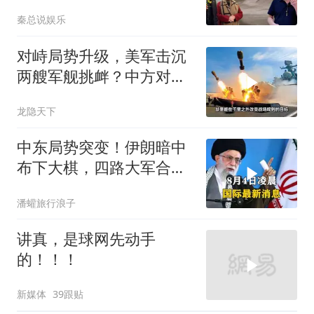
秦总说娱乐
对峙局势升级，美军击沉
两艘军舰挑衅？中方对美
亮出“杀手锏”
龙隐天下
中东局势突变！伊朗暗中
布下大棋，四路大军合
围，特朗普面临死局
潘蠸旅行浪子
讲真，是球网先动手
的！！！
新媒体
39跟贴