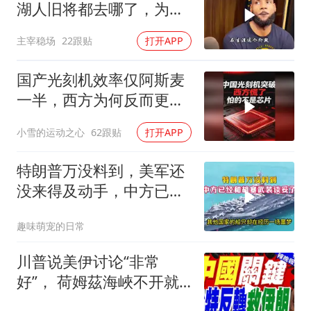
湖人旧将都去哪了，为何
合同越签越小？
主宰稳场
22跟贴
打开APP
国产光刻机效率仅阿斯麦
一半，西方为何反而更
慌？
小雪的运动之心
62跟贴
打开APP
特朗普万没料到，美军还
没来得及动手，中方已经
和胡塞武装谈妥了
趣味萌宠的日常
川普说美伊讨论“非常
好”， 荷姆茲海峽不开就
出重拳｜帅化民.孙大千.