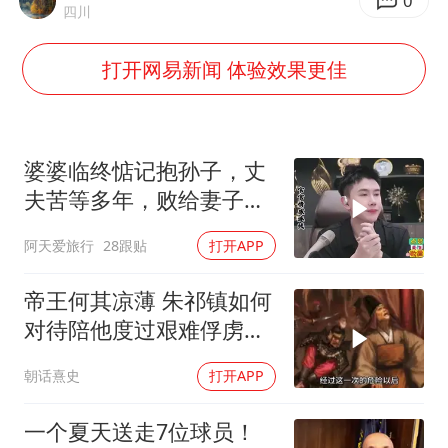
41岁女子为鼓励女儿考上985研究生
0
四川
蜜雪冰城员工抽烟收银 门店现已停业
打开网易新闻 体验效果更佳
陕西柞水遭遇暴雨五千余户群众转移
汕头市政府被约谈
董路致歉：泰国10岁黑人父母是伪造的
婆婆临终惦记抱孙子，丈
13岁少年白天写作业晚上夜市炒粉
夫苦等多年，败给妻子的
隐瞒，官官怒怼！
总书记关心百姓身边这些民生大事
阿天爱旅行
28跟贴
打开APP
帝王何其凉薄 朱祁镇如何
对待陪他度过艰难俘虏生
涯的袁彬
朝话熹史
打开APP
一个夏天送走7位球员！