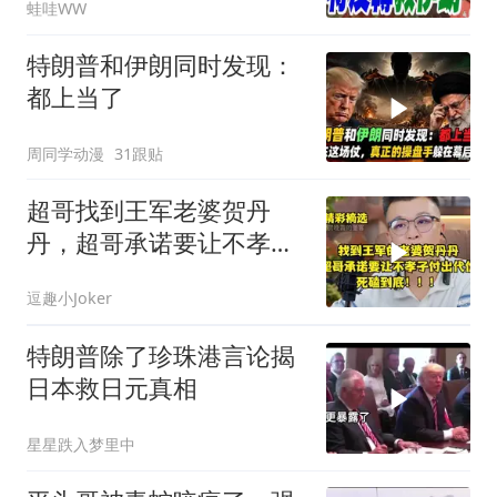
蛙哇WW
谢寒冰｜辣晚报20260805
特朗普和伊朗同时发现：
都上当了
周同学动漫
31跟贴
超哥找到王军老婆贺丹
丹，超哥承诺要让不孝子
付出代价，死磕到底
逗趣小Joker
特朗普除了珍珠港言论揭
日本救日元真相
星星跌入梦里中