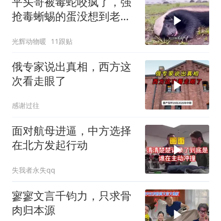
平头哥被毒蛇咬疯了，强
抢毒蜥蜴的蛋没想到老婆
被鬣狗围攻调戏！
光辉动物暖
11跟贴
俄专家说出真相，西方这
次看走眼了
感谢过往
面对航母进逼，中方选择
在北方发起行动
失我者永失qq
寥寥文言千钧力，只求骨
肉归本源