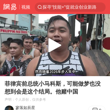
视频
探寻“技能+”促就业创业新路
周杰伦方辟谣“私生子”传闻
山东财大教授刘海明逝世 终年38岁
官方通报传销头目出狱办书院
逃犯看演唱会 刚出地铁就被逮住
台风白海豚可能在浙江登陆
因凡蒂诺首次公开道歉
00:00
05:54
《Monica》填词人黎彼得去世
Play
Ent
full
人贩子“梅姨”真实姓名曝光
菲律宾前总统小马科斯，可能做梦也没
想到会是这个结局。他赌中国
谷歌首席科学家Jeff Dean离职创业
声明：个人原创，仅供参考
“银行午休1.5小时”留个窗口行不行
寥落如辰星