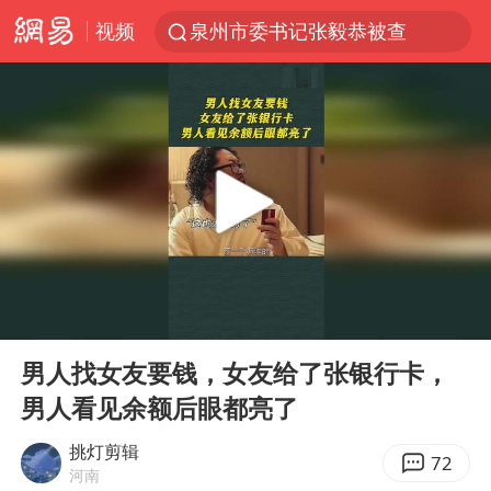
视频
泉州市委书记张毅恭被查
台风白海豚已进入24小时警戒线
胜宏科技：股票交易异常波动
“秋天的第一杯奶茶”6岁了
四川宜宾市高县4.9级地震致1人死亡
上海：台风白海豚或将带来龙卷风
中巨芯：上半年归母净利润1405.77万元
00:00
00:11
国乒男单横滨冠军赛全军覆没
Play
Ent
full
38岁演员求职万岁山NPC成功
男人找女友要钱，女友给了张银行卡，
男人看见余额后眼都亮了
胡彦斌获《歌手2026》歌王
美股存储板块集体大跌
挑灯剪辑
72
河南