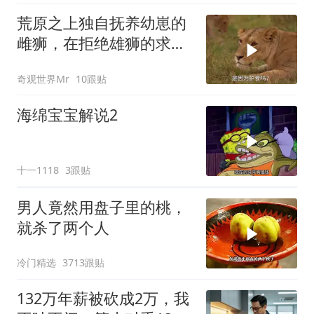
荒原之上独自抚养幼崽的
雌狮，在拒绝雄狮的求偶
时，竟然被用饥饿来报复
奇观世界Mr
10跟贴
海绵宝宝解说2
十一1118
3跟贴
男人竟然用盘子里的桃，
就杀了两个人
冷门精选
3713跟贴
132万年薪被砍成2万，我