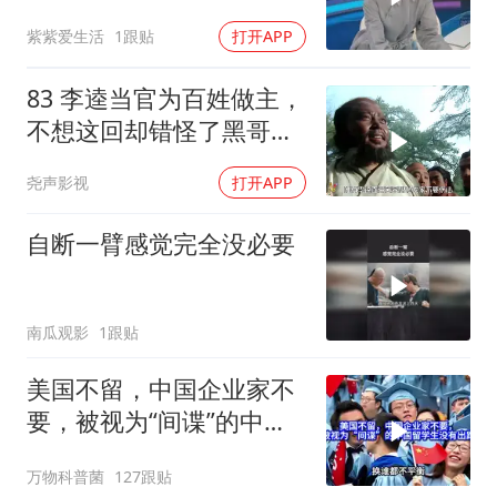
些标签是真的？
紫紫爱生活
1跟贴
打开APP
83 李逵当官为百姓做主，
不想这回却错怪了黑哥要
被砍头
尧声影视
打开APP
自断一臂感觉完全没必要
南瓜观影
1跟贴
美国不留，中国企业家不
要，被视为“间谍”的中国
留学生没有出路
万物科普菌
127跟贴