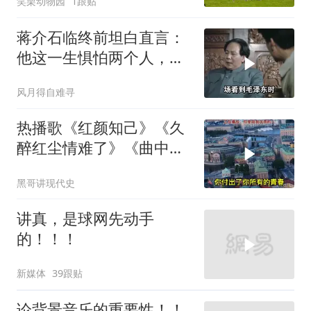
笑栗动物园
1跟贴
蒋介石临终前坦白直言：
他这一生惧怕两个人，却
只敬佩一个人！
风月得自难寻
热播歌《红颜知己》《久
醉红尘情难了》《曲中
人》《伱是陪我风雨的
黑哥讲现代史
人》
讲真，是球网先动手
的！！！
新媒体
39跟贴
论背景音乐的重要性！！