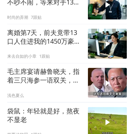
不吵不闹，等来对手13倍
年薪挖我
时尚的弄潮
7跟贴
离婚第7天，前夫竟带13
口人住进我的1450万豪
宅，一开门全傻眼
来去自如的小章
1跟贴
毛主席宴请赫鲁晓夫，指
着三只海参一语双关，赫
鲁晓夫听完直冒汗
浅色夏么
袋鼠：年轻就是好，熬夜
不显老