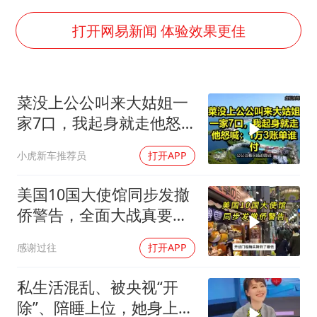
U17国足点球大战淘汰河床晋级决赛
东航：国内客票提前14天免费退改
打开网易新闻 体验效果更佳
日本试射“战斧”导弹，国防部回应
中国女篮70-67险胜尼日利亚女篮
菜没上公公叫来大姑姐一
名创优品回应女子吐槽内裤质量差
家7口，我起身就走他怒
夯实基础开新局
喊：1万3账单谁付
小虎新车推荐员
打开APP
美国10国大使馆同步发撤
侨警告，全面大战真要来
了？
感谢过往
打开APP
私生活混乱、被央视“开
除”、陪睡上位，她身上哪