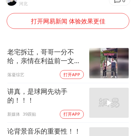
13岁少年白天写作业晚上夜市炒粉
0
河北
中方公布5项对美反制措施
打开网易新闻 体验效果更佳
外交部回应日本将中国列为最大挑战
被妻子举报丈夫与情人一审获刑1年
“中国游”持续带火“中国购”
老宅拆迁，哥哥一分不
你常吃的兰州拉面要改名了
给，亲情在利益前一文不
值
张家界中心汽车站候车厅漏水如瀑布
落凝综艺
打开APP
坚持党全面领导和党中央集中统一领导
讲真，是球网先动手
的！！！
新媒体
39跟贴
打开APP
论背景音乐的重要性！！