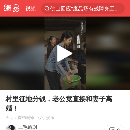
视频
佛山回应“废品场有残障务工人员”
服务提质，内需扩容有保障
李亚鹏向地铁吐血女孩捐99999元
美股收盘：道指再创历史新高
41岁女子为鼓励女儿考上985研究生
人贩子“梅姨”真名谢家梅
“老头乐”悬挂“蒙H好几个8”上路
00:00
10:32
河南：领导干部要带头休假
Play
Ent
full
被一条街帮助的“煎饼叔叔”去世
村里征地分钱，老公竟直接和妻子离
婚！
香港乐坛著名填词人黎彼得去世
声明：虚构演绎，仅供娱乐
男子出狱前8天被改判死缓
二毛追剧