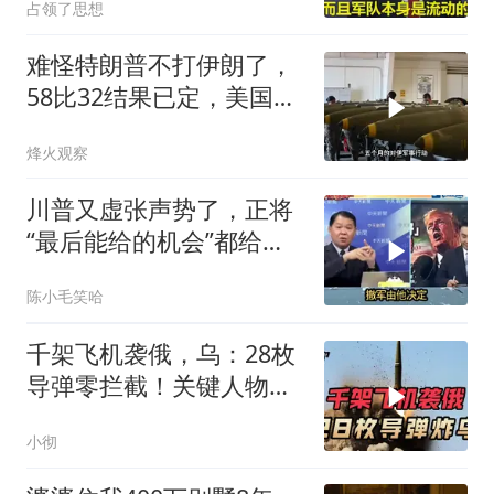
占领了思想
难怪特朗普不打伊朗了，
58比32结果已定，美国专
家：一个时代结束
烽火观察
川普又虚张声势了，正将
“最后能给的机会”都给伊
朗！台媒点评
陈小毛笑哈
千架飞机袭俄，乌：28枚
导弹零拦截！关键人物被
杀，普京2动作
小彻