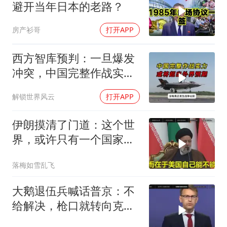
避开当年日本的老路？
房产衫哥
打开APP
西方智库预判：一旦爆发
冲突，中国完整作战实力
或将超出外界预期
解锁世界风云
打开APP
伊朗摸清了门道：这个世
界，或许只有一个国家，
能够“管住”美国
落梅如雪乱飞
大鹅退伍兵喊话普京：不
给解决，枪口就转向克里
姆林宫！