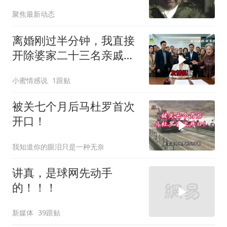
住就是历史重演
聚焦最新动态
离婚刚过半分钟，我直接
开除婆家二十三名亲戚，
婆婆逢人就说，这家公司
小蜜情感说
1跟贴
归她儿子管理
被关七个月后马杜罗首次
开口！
我知道你的眼泪只是一种无奈
讲真，是球网先动手
的！！！
新媒体
39跟贴