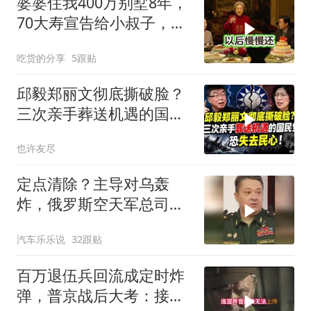
婆婆住我400万别墅8年，
70大寿宣告给小叔子，
我：天没黑你做梦呢？
吃货的分享
5跟贴
邱毅郑丽文彻底撕破脸？
三次亲手葬送机遇的国民
党，恐失去民心
也许友尽
定点清除？主导对乌轰
炸，俄罗斯空天军总司令
疑在莫斯科最贵餐厅被炸
汽车乐乐说
32跟贴
身亡！
百万退伍兵回流成定时炸
弹，普京战后大考：接不