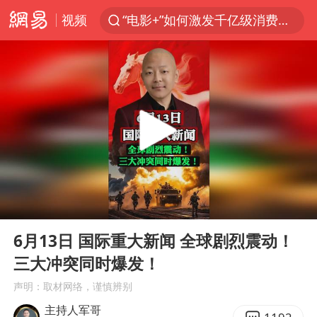
视频
“电影+”如何激发千亿级消费新活力？
东航：国内客票提前14天免费退改
台风白海豚中心风力增强
向鹏0-3不敌张本智和
百花奖开幕式
四川宜宾高县4.9级地震致1死
广东雷州通报特教老师招聘违规事件
00:00
02:20
“新疆阿勒泰八月能滑雪”不实
Play
Ent
full
刘国正说向鹏打得很窝囊
6月13日 国际重大新闻 全球剧烈震动！
三大冲突同时爆发！
我国外贸延续良好增长态势
声明：取材网络，谨慎辨别
陈幸同晋级WTT横滨冠军赛8强
主持人军哥