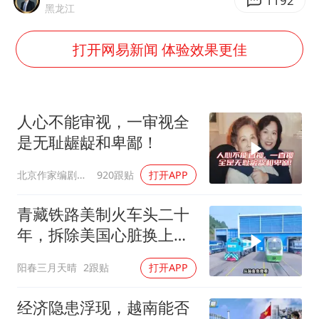
国防部：中国军队坚决反制任何闹海挑衅图谋
1192
黑龙江
宇树科技中一签需缴款7.54万元
打开网易新闻 体验效果更佳
两名乘客在飞机上因调节座椅起冲突
女儿为争财产堵门阻挠父亲出殡
今日立秋你咬秋了吗
人心不能审视，一审视全
“今天得有40℃了吧 为啥还不预警”
是无耻龌龊和卑鄙！
夯实基础开新局
北京作家编剧肥猪满圈
920跟贴
打开APP
青藏铁路美制火车头二十
年，拆除美国心脏换上绿
色电力
阳春三月天晴
2跟贴
打开APP
经济隐患浮现，越南能否