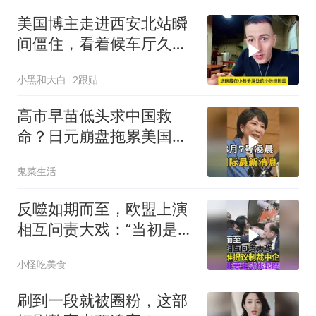
美国博主走进西安北站瞬
间僵住，看着候车厅久久
说不出话语
小黑和大白
2跟贴
高市早苗低头求中国救
命？日元崩盘拖累美国下
水！川普也坐不住了
鬼菜生活
反噬如期而至，欧盟上演
相互问责大戏：“当初是谁
提议制裁中企的？”
小怪吃美食
刷到一段就被圈粉，这部