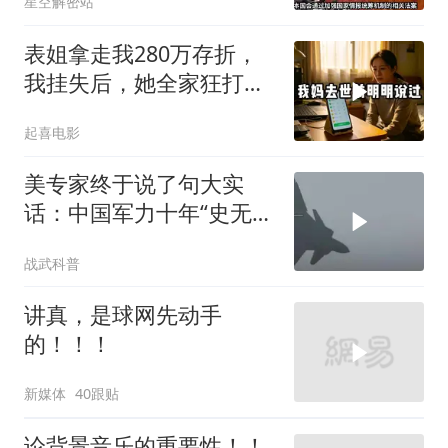
星空解密站
表姐拿走我280万存折，
我挂失后，她全家狂打
200个电话
起喜电影
美专家终于说了句大实
话：中国军力十年“史无前
例”狂飙，美国这次真坐不
战武科普
住了
讲真，是球网先动手
的！！！
新媒体
40跟贴
论背景音乐的重要性！！