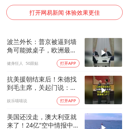
杭州全市有序停课
夏日经济乘“热”而上 消费市场向“新”而行
打开网易新闻 体验效果更佳
上四休三，但降薪1000元，你接受吗？
36岁男演员成景区NPC后人气爆棚
波兰外长：普京被逼到墙
宇树王兴兴被问了360多个问题
角可能掀桌子，欧洲最担
全民健身事业高质量发展
心的不是俄军有多强
健身狂人
50跟贴
打开APP
唐田赛前发布会上引用《孙子兵法》
乐享全民健身 共筑健康中国
抗美援朝结束后！朱德找
到毛主席，关起门说：我
们该清理门户了
娱乐喵喵说
打开APP
美国还没走，澳大利亚就
来了！24亿“空中情报中