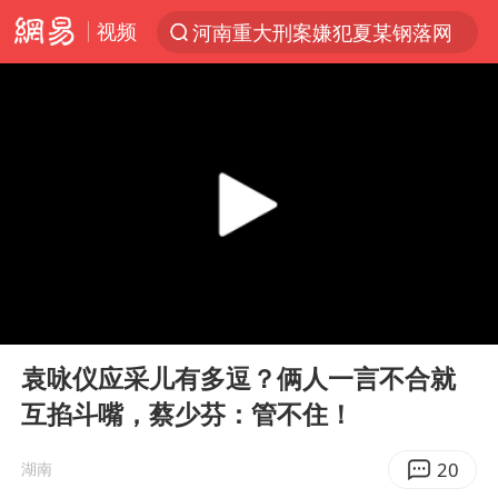
视频
河南重大刑案嫌犯夏某钢落网
光影经济撬动暑期消费新蓝海
陈思诚零点晒照为佟丽娅庆生
微信又有新功能，你可以“撤回”你的撤回了！
河南发布农田渍涝灾害风险预警
新疆优化调整景区内自驾服务费
情侣平潭拍日出坠崖1死1伤
00:00
07:23
《欢迎来龙餐馆》口碑
Play
Ent
full
央视新主播李秋莹孙亚鹏亮相
袁咏仪应采儿有多逗？俩人一言不合就
互掐斗嘴，蔡少芬：管不住！
郑丽文：台湾从来没有“独立”过
酒店花洒现排泄物住客索赔遭拒
20
湖南