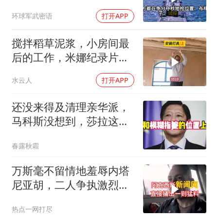
心”刚到手就杀入南海
环球军武密语
打开APP
搅拌稻草泥浆，小房间最
后的工作，米娜纪录片
3518
水云人
打开APP
还没来得及清理亲华派，
马科斯没想到，莎拉这次
居然换了打法！
春露秋霜
万斯毫不留情地羞辱内塔
尼亚胡，二人争执激烈，
特朗普则毫无反应
热点一网打尽