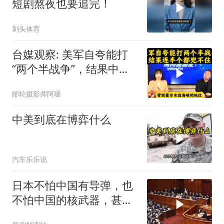
短剧熬夜也要追完！
刺头体育
台媒观察: 美军自夸能打
“两个半战争”，结果中东
这一仗，连半个都兜不住
邮轮摄影师阿嗵
中美到底在博弈什么
汽车乐乐说
日本不怕中国有导弹，也
不怕中国的核武器，甚至
不怕中国的稀土制裁