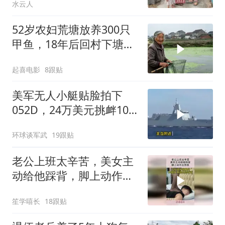
水云人
52岁农妇荒塘放养300只
甲鱼，18年后回村下塘瞬
间傻眼
起喜电影
8跟贴
美军无人小艇贴脸拍下
052D，24万美元挑衅10
亿美元大驱，这是要搞新
环球谈军武
19跟贴
战法？
老公上班太辛苦，美女主
动给他踩背，脚上动作太
熟练！
笙学嘻长
18跟贴