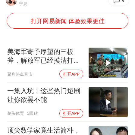
985博士后被曝在妻子孕期出轨后续
9
宁夏
公司“上四休三”但要降薪1000元
打开网易新闻 体验效果更佳
47岁妈妈突然产女 26岁女儿：很震惊
97岁英国奶奶飞上天再破吉尼斯纪录
OpenAI为免费用户升级GPT-5.6 Luna
美海军寄予厚望的三板
男子杀人后逃进深山21年活得像野人
斧，解放军已经摸清打
法，海空一体联手接下
“中国蔬菜之乡”最高温达41.8℃
聚焦热点直击
打开APP
如何把百年大党建设得更加坚强有力？
一集入坑！这些热门短剧
让你欲罢不能
刺头体育
5跟贴
打开APP
顶尖数学家竟生活简朴，