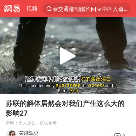
视频
泰交通部副部长回应中国人遭歧视手势
夜幕落下 运动上场
改名后的“青海拉面”店
1岁宝宝碰坏纸巾盒 宝妈被索赔924元
泸溪河：桃酥吃出金属牙冠视频不实
女子开一天一夜空调后二氧化碳中毒
男子结婚8年3个女儿均非亲生
00:00
00:53
“空调24小时开着更省电”不实
Play
Ent
full
“不建议大家买深色蛋糕”
苏联的解体居然会对我们产生这么大的
影响27
台风白海豚逼近 暴雨大暴雨来袭
声明：个人原创，仅供参考
谁是宇树科技背后赢家
茶颜观史