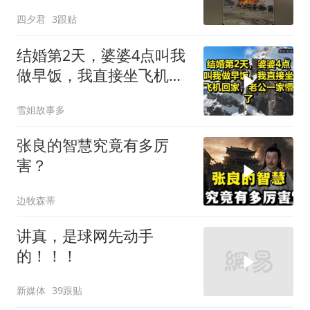
俄军车队
四夕君
3跟贴
结婚第2天，婆婆4点叫我
做早饭，我直接坐飞机回
家，老公一家懵了！
雪姐故事多
张良的智慧究竟有多厉
害？
边牧森蒂
讲真，是球网先动手
的！！！
新媒体
39跟贴