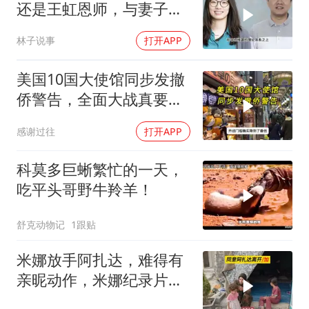
还是王虹恩师，与妻子合
照慈眉善目
林子说事
打开APP
美国10国大使馆同步发撤
侨警告，全面大战真要来
了？
感谢过往
打开APP
科莫多巨蜥繁忙的一天，
吃平头哥野牛羚羊！
舒克动物记
1跟贴
米娜放手阿扎达，难得有
亲昵动作，米娜纪录片
3513