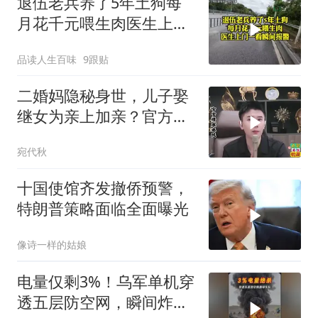
退伍老兵养了5年土狗每
月花千元喂生肉医生上门
一看瞬间报警
品读人生百味
9跟贴
二婚妈隐秘身世，儿子娶
继女为亲上加亲？官方怒
批！
宛代秋
十国使馆齐发撤侨预警，
特朗普策略面临全面曝光
像诗一样的姑娘
电量仅剩3%！乌军单机穿
透五层防空网，瞬间炸飞