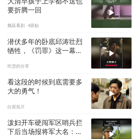
大清早孩子上学都不送也
要折腾一回
魏延看剧
4跟贴
潜伏多年的卧底邱涛壮烈
牺牲，《罚罪》这一幕看
哭多少人
吃货的分享
看这段的时候到底需要多
大的勇气！
白宸侃片
泼妇开车硬闯军区哨兵拦
下后当场报将军大名：出