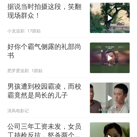
据说当时拍摄这段，笑翻
现场群众！
小龙追剧
17跟贴
好你个霸气侧露的礼部尚
书
肥罗爱追剧
1跟贴
男孩遭到校园霸凌，而校
霸竟然是局长的儿子
清风电影记
公司三年工资未发，女员
工持枪反抗，怒杀两个大