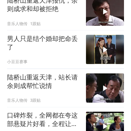
陆桥山重返天津报仇，余
则成求和却被拒绝
音乐人物传
1跟贴
男人只是结个婚却把命丢
了
小豆豆赛事
陆桥山重返天津，站长请
余则成帮忙说情
音乐人物传
3跟贴
口碑炸裂，全网都在夸这
部悬疑片好看，全程让人