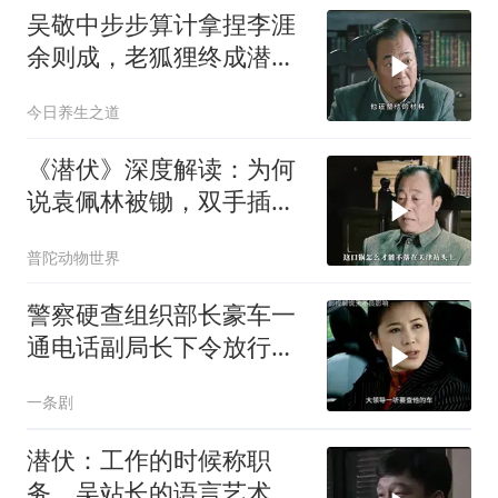
吴敬中步步算计拿捏李涯
余则成，老狐狸终成潜伏
最大赢家
今日养生之道
《潜伏》深度解读：为何
说袁佩林被锄，双手插兜
的李涯责任最大？
普陀动物世界
警察硬查组织部长豪车一
通电话副局长下令放行，
刑警队长拉住
一条剧
潜伏：工作的时候称职
务，吴站长的语言艺术确