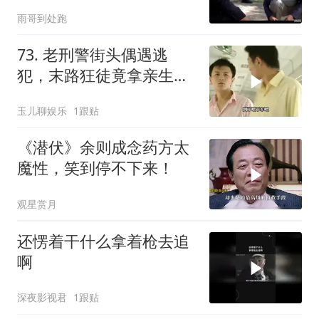
脊背发凉
雨哥到处跑
73. 老刑警街头偶遇逃
犯，末路狂徒竟拿亲生儿
子当作人质落网！
玉儿聊娱乐
1跟贴
《潜伏》余则成念药方太
魔性，笑到停不下来！
观星赏月
还愣着干什么拿着枪去追
啊
深夜影视君
1跟贴