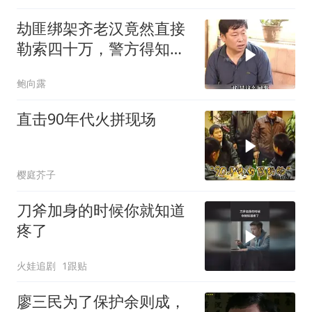
劫匪绑架齐老汉竟然直接
勒索四十万，警方得知后
展开秘密调查
鲍向露
直击90年代火拼现场
樱庭芥子
刀斧加身的时候你就知道
疼了
火娃追剧
1跟贴
廖三民为了保护余则成，