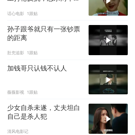
贪官
话心电影
1跟贴
孙子跟爷就只有一张钞票
的距离
肚兜追影
1跟贴
加钱哥只认钱不认人
薇薇影视
1跟贴
少女自杀未遂，丈夫坦白
自己是杀人犯
清风电影记