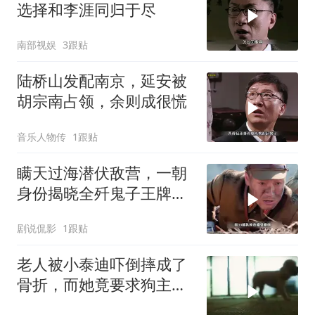
选择和李涯同归于尽
南部视娱
3跟贴
陆桥山发配南京，延安被
胡宗南占领，余则成很慌
音乐人物传
1跟贴
瞒天过海潜伏敌营，一朝
身份揭晓全歼鬼子王牌部
队
剧说侃影
1跟贴
老人被小泰迪吓倒摔成了
骨折，而她竟要求狗主人
赔偿20多万