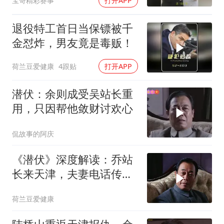
宝哥精彩赛事
打开APP
退役特工首日当保镖被千
金怼炸，男友竟是毒贩！
荷兰豆爱健康
4跟贴
打开APP
潜伏：余则成受吴站长重
用，只因帮他敛财讨欢心
侃故事的阿庆
《潜伏》深度解读：乔站
长来天津，夫妻电话传情
报！
荷兰豆爱健康