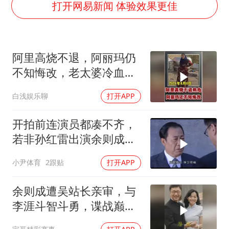
国防部：中国军队坚决反制任何闹海挑衅图谋
打开网易新闻 体验效果更佳
百花奖开幕式
国乒男单横滨冠军赛全军覆没
阿里高烧不退，阿丽玛仍
胡彦斌获《歌手2026》歌王
不知悔改，老太婆冷血引
东航：国内客票提前14天免费退改
众怒
白浅娱乐聊
打开APP
38岁演员求职万岁山NPC成功
“今天得有40℃了吧 为啥还不预警”
开拍前连演员都凑不齐，
夯实基础开新局
若非孙红雷出演余则成，
这部剧还会火吗
小尹体育
2跟贴
打开APP
余则成遭吴站长亲审，与
李涯斗智斗勇，谍战巅峰
太燃了