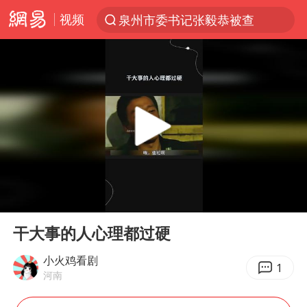
视频
泉州市委书记张毅恭被查
“电影+”如何激发千亿级消费新活力？
台风白海豚已进入24小时警戒线
全球首个长时储能一体化产业园量产
名创优品回应女子吐槽内裤质量差
中巨芯：上半年归母净利润1405.77万元
四川宜宾市高县4.9级地震致1人死亡
00:00
06:19
中国女篮70-67险胜尼日利亚女篮
Play
Ent
full
上海：台风白海豚或将带来龙卷风
干大事的人心理都过硬
U17国足点球大战淘汰河床晋级决赛
小火鸡看剧
1
河南
秋天的第一杯奶茶到底有多火