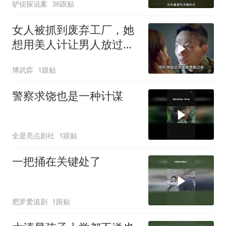
驴侦探说案
36跟贴
女人被抓到废弃工厂，她
想用美人计让男人放过自
己，没想到男人是个奇葩
博武弈
1跟贴
警察求饶也是一种计谋
全是亮点剧社
1跟贴
一把捅在关键处了
肥罗爱追剧
1跟贴