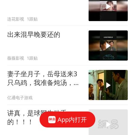
连花影视
1跟贴
出来混早晚要还的
薇薇影视
1跟贴
妻子坐月子，岳母送来3
只乌鸡，我准备炖汤，妻
子拉住我
亿通电子游戏
讲真，是球网先动手
App内打开
的！！！