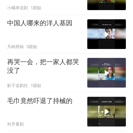
来接我
小橘来说剧
1跟贴
中国人哪来的洋人基因
凡响剪辑
5跟贴
再哭一会，把一家人都哭
没了
影子追剧社
1跟贴
毛巾竟然吓退了持械的
对齐看剧