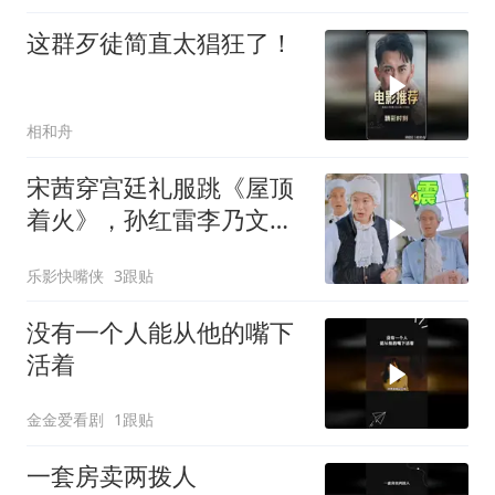
这群歹徒简直太猖狂了！
相和舟
宋茜穿宫廷礼服跳《屋顶
着火》，孙红雷李乃文当
场看呆，“硬汉变迷弟”表
乐影快嘴侠
3跟贴
情包全网疯传！
没有一个人能从他的嘴下
活着
金金爱看剧
1跟贴
一套房卖两拨人